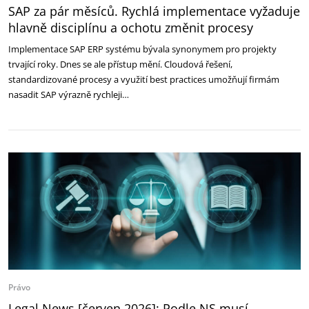
SAP za pár měsíců. Rychlá implementace vyžaduje
hlavně disciplínu a ochotu změnit procesy
Implementace SAP ERP systému bývala synonymem pro projekty
trvající roky. Dnes se ale přístup mění. Cloudová řešení,
standardizované procesy a využití best practices umožňují firmám
nasadit SAP výrazně rychleji…
Právo
Legal News [červen 2026]: Podle NS musí