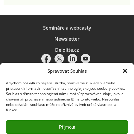
Semináře a webcasty
Newsletter
Deloitte.cz
Spravovat Souhlas
Abychom poskytli co nejlepší služby, používáme k ukládání a/nebo
Pravidla používání
|
Ochrana osobních údajů
|
Soubory cookies
|
přístupu k informacím o zařízení, technologie jako jsou soubory cookies.
Deloitte.cz
Souhlas s těmito technologiemi nám umožní zpracovávat údaje, jako je
chování při procházení nebo jedinečná ID na tomto webu. Nesouhlas
© 2026. Více informací najdete v
Pravidlech používání
.
nebo odvolání souhlasu může nepříznivě ovlivnit určité vlastnosti a
funkce.
Deloitte označuje jednu či více společností globální sítě členských
společností Deloitte Touche Tohmatsu Limited („DTTL“) a jejich dceřiné
a přidružené subjekty (souhrnně „organizace Deloitte“). Společnost DTTL
(rovněž označovaná jako „Deloitte Global“) a každá z jejích členských
Přijmout
společností a jejich přidružených subjektů je samostatným a nezávislým