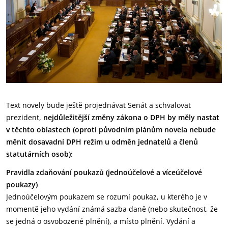
Text novely bude ještě projednávat Senát a schvalovat
prezident,
nejdůležitější změny zákona o DPH by měly nastat
v těchto oblastech (oproti původním plánům novela nebude
měnit dosavadní DPH režim u odměn jednatelů a členů
statutárních osob):
Pravidla zdaňování poukazů (jednoúčelové a víceúčelové
poukazy)
Jednoúčelovým poukazem se rozumí poukaz, u kterého je v
momentě jeho vydání známá sazba daně (nebo skutečnost, že
se jedná o osvobozené plnění), a místo plnění. Vydání a