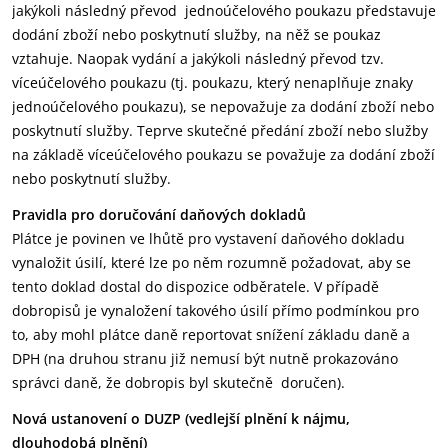
jakýkoli následný převod jednoúčelového poukazu představuje
dodání zboží nebo poskytnutí služby, na něž se poukaz
vztahuje. Naopak vydání a jakýkoli následný převod tzv.
víceúčelového poukazu (tj. poukazu, který nenaplňuje znaky
jednoúčelového poukazu), se nepovažuje za dodání zboží nebo
poskytnutí služby. Teprve skutečné předání zboží nebo služby
na základě víceúčelového poukazu se považuje za dodání zboží
nebo poskytnutí služby.
Pravidla pro doručování daňových dokladů
Plátce je povinen ve lhůtě pro vystavení daňového dokladu
vynaložit úsilí, které lze po něm rozumně požadovat, aby se
tento doklad dostal do dispozice odběratele. V případě
dobropisů je vynaložení takového úsilí přímo podmínkou pro
to, aby mohl plátce daně reportovat snížení základu daně a
DPH (na druhou stranu již nemusí být nutně prokazováno
správci daně, že dobropis byl skutečně doručen).
Nová ustanovení o DUZP (vedlejší plnění k nájmu,
dlouhodobá plnění)