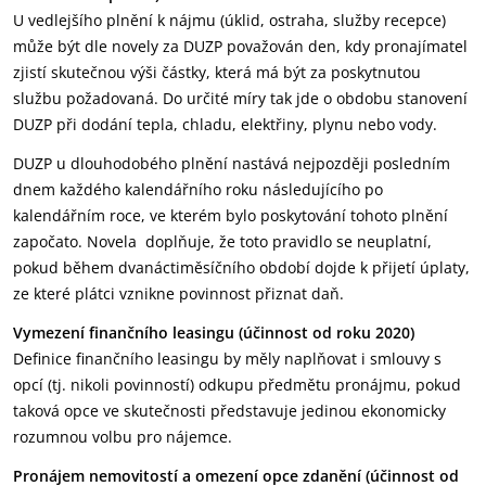
U vedlejšího plnění k nájmu (úklid, ostraha, služby recepce)
může být dle novely za DUZP považován den, kdy pronajímatel
zjistí skutečnou výši částky, která má být za poskytnutou
službu požadovaná. Do určité míry tak jde o obdobu stanovení
DUZP při dodání tepla, chladu, elektřiny, plynu nebo vody.
DUZP u dlouhodobého plnění nastává nejpozději posledním
dnem každého kalendářního roku následujícího po
kalendářním roce, ve kterém bylo poskytování tohoto plnění
započato. Novela doplňuje, že toto pravidlo se neuplatní,
pokud během dvanáctiměsíčního období dojde k přijetí úplaty,
ze které plátci vznikne povinnost přiznat daň.
Vymezení finančního leasingu (účinnost od roku 2020)
Definice finančního leasingu by měly naplňovat i smlouvy s
opcí (tj. nikoli povinností) odkupu předmětu pronájmu, pokud
taková opce ve skutečnosti představuje jedinou ekonomicky
rozumnou volbu pro nájemce.
Pronájem nemovitostí a omezení opce zdanění (účinnost od