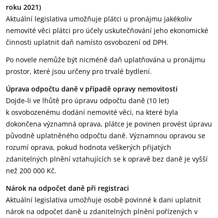
roku 2021)
Aktuální legislativa umožňuje plátci u pronájmu jakékoliv
nemovité věci plátci pro účely uskutečňování jeho ekonomické
činnosti uplatnit daň namísto osvobození od DPH.
Po novele nemůže být nicméně daň uplatňována u pronájmu
prostor, které jsou určeny pro trvalé bydlení.
Úprava odpočtu daně v případě opravy nemovitosti
Dojde-li ve lhůtě pro úpravu odpočtu daně (10 let)
k osvobozenému dodání nemovité věci, na které byla
dokončena významná oprava, plátce je povinen provést úpravu
původně uplatněného odpočtu daně. Významnou opravou se
rozumí oprava, pokud hodnota veškerých přijatých
zdanitelných plnění vztahujících se k opravě bez daně je vyšší
než 200 000 Kč.
Nárok na odpočet daně při registraci
Aktuální legislativa umožňuje osobě povinné k dani uplatnit
nárok na odpočet daně u zdanitelných plnění pořízených v