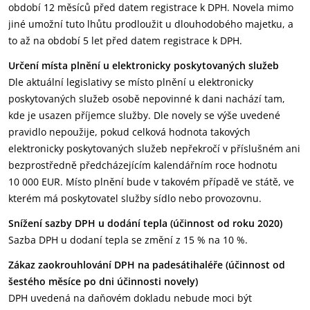
období 12 měsíců před datem registrace k DPH. Novela mimo
jiné umožní tuto lhůtu prodloužit u dlouhodobého majetku, a
to až na období 5 let před datem registrace k DPH.
Určení místa plnění u elektronicky poskytovaných služeb
Dle aktuální legislativy se místo plnění u elektronicky
poskytovaných služeb osobě nepovinné k dani nachází tam,
kde je usazen příjemce služby. Dle novely se výše uvedené
pravidlo nepoužije, pokud celková hodnota takových
elektronicky poskytovaných služeb nepřekročí v příslušném ani
bezprostředně předcházejícím kalendářním roce hodnotu
10 000 EUR. Místo plnění bude v takovém případě ve státě, ve
kterém má poskytovatel služby sídlo nebo provozovnu.
Snížení sazby DPH u dodání tepla (účinnost od roku 2020)
Sazba DPH u dodaní tepla se změní z 15 % na 10 %.
Zákaz zaokrouhlování DPH na padesátihaléře (účinnost od
šestého měsíce po dni účinnosti novely)
DPH uvedená na daňovém dokladu nebude moci být