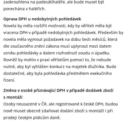
zaokrouhlena na padesátihaléře, ale bude muset být
ponechána v haléřích.
Oprava DPH u nedobytných pohledávek
Novela by měla rozšířit možnosti, kdy by věřiteli měla být
vracena DPH v případě nedobytných pohledávek. Především by
novela měla vyjmout požadavek na dobu šesti měsíců, která
dle současného znění zákona musí uplynout mezi datem
vzniku pohledávky a datem rozhodnutí soudu o úpadku.
Rovněž by mohlo v praxi věřitelům pomoci to, že nebude
nutné, aby byl vyhlášen konkurz na majetek dlužníka. Bude
dostatečné, aby byla pohledávka předmětem exekučního
řízení.
Změna v osobě přiznávající DPH v případě dodávek zboží
s montáží
Osoby neusazené v ČR, ale registrované k české DPH, budou
nově muset obecně zdaňovat dodání zboží s montáží i při
prodeji českým plátcům daně.