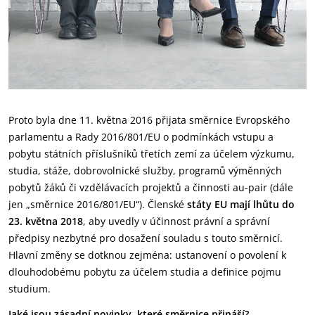
Proto byla dne 11. května 2016 přijata směrnice Evropského
parlamentu a Rady 2016/801/EU o podmínkách vstupu a
pobytu státních příslušníků třetích zemí za účelem výzkumu,
studia, stáže, dobrovolnické služby, programů výměnných
pobytů žáků či vzdělávacích projektů a činnosti au-pair (dále
jen „směrnice 2016/801/EU“). Členské
státy EU mají lhůtu do
23. května 2018
, aby uvedly v účinnost právní a správní
předpisy nezbytné pro dosažení souladu s touto směrnicí.
Hlavní změny se dotknou zejména: ustanovení o povolení k
dlouhodobému pobytu za účelem studia a definice pojmu
studium.
Jaké jsou zásadní novinky, které směrnice přináší?