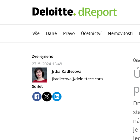
Vše
Daně
Právo
Účetnictví
Nemovitosti
Zveřejněno
Úče
27. 5. 2024
13:48
Ú
Jitka Kadlecová
jkadlecova@deloittece.com
p
Sdílet
Dn
st
ná
je
le