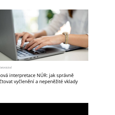
etnictví
ová interpretace NÚR: jak správně
čtovat vyčlenění a nepeněžité vklady