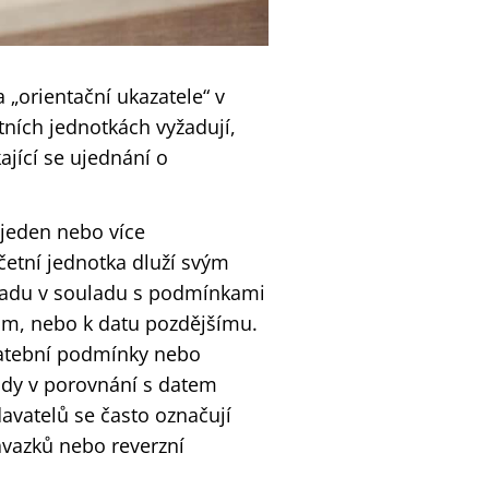
 „orientační ukazatele“ v
tních jednotkách vyžadují,
kající se ujednání o
 jeden nebo více
četní jednotka dluží svým
hradu v souladu s podmínkami
ům, nebo k datu pozdějšímu.
latební podmínky nebo
dy v porovnání s datem
davatelů se často označují
ávazků nebo reverzní