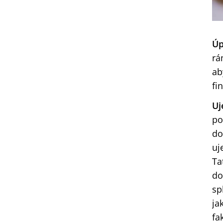
Úp
rá
ab
fi
Uj
po
do
uj
Ta
do
sp
ja
fa