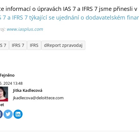
ce informací o úpravách IAS 7 a IFRS 7 jsme přinesli 
S 7 a IFRS 7 týkající se ujednání o dodavatelském fin
oj:
www.iasplus.com
AS 7
IFRS 7
IFRS
dReport zpravodaj
řejněno
 5. 2024
13:48
Jitka Kadlecová
jkadlecova@deloittece.com
let