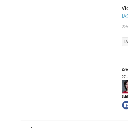
Ví
IA
Zdr
I
Zve
27.
Sdí