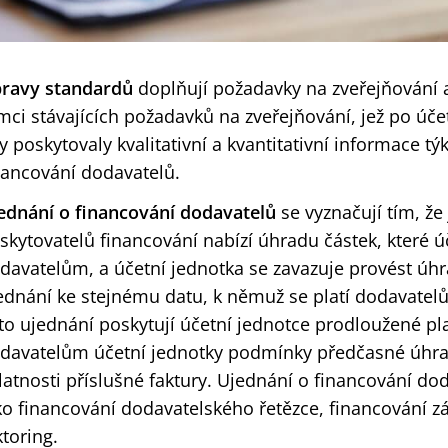
ravy
standardů
doplňují požadavky na zveřejňování a
mci stávajících požadavků na zveřejňování, jež po úče
y poskytovaly kvalitativní a kvantitativní informace tý
nancování dodavatelů.
ednání o financování dodavatelů
se vyznačují tím, že
skytovatelů financování nabízí úhradu částek, které ú
davatelům, a účetní jednotka se zavazuje provést ú
ednání ke stejnému datu, k němuž se platí dodavatel
to ujednání poskytují účetní jednotce prodloužené p
davatelům účetní jednotky podmínky předčasné úhra
latnosti příslušné faktury. Ujednání o financování do
ko financování dodavatelského řetězce, financování z
ktoring.