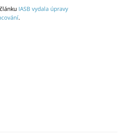
v článku
IASB vydala úpravy
ancování
.