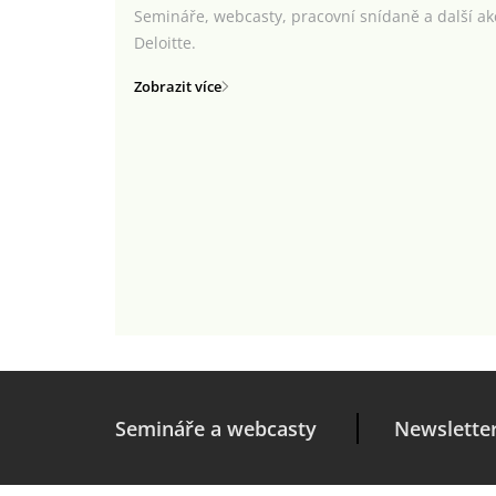
Semináře, webcasty, pracovní snídaně a další a
Deloitte.
Zobrazit více
Semináře a webcasty
Newslette