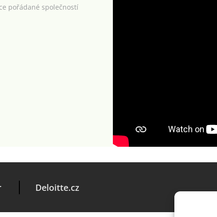
kce pořádané společností
r
Deloitte.cz