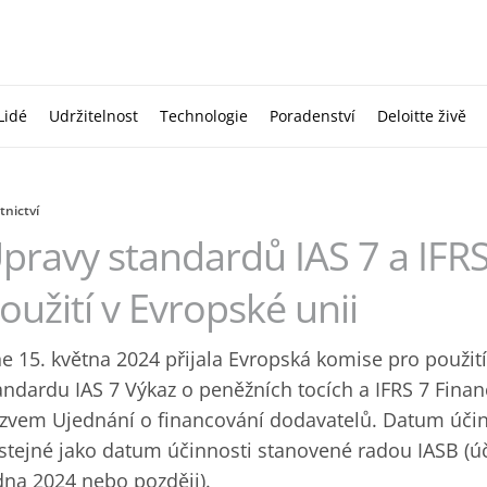
Lidé
Udržitelnost
Technologie
Poradenství
Deloitte živě
tnictví
pravy standardů IAS 7 a IFRS 
oužití v Evropské unii
e 15. května 2024 přijala Evropská komise pro použití
andardu IAS 7 Výkaz o peněžních tocích a IFRS 7 Finan
zvem Ujednání o financování dodavatelů. Datum účinn
 stejné jako datum účinnosti stanovené radou IASB (úč
dna 2024 nebo později).