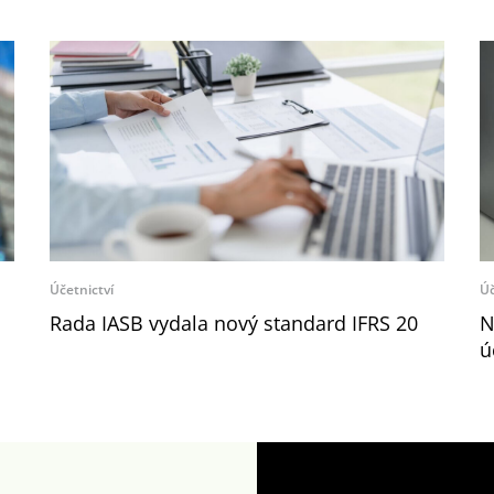
Účetnictví
Úč
Rada IASB vydala nový standard IFRS 20
N
ú