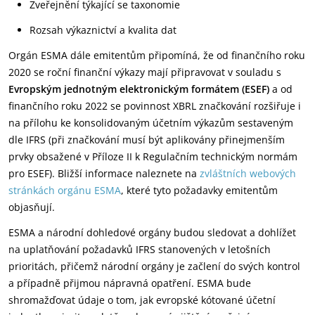
Zveřejnění týkající se taxonomie
Rozsah výkaznictví a kvalita dat
Orgán ESMA dále emitentům připomíná, že od finančního roku
2020 se roční finanční výkazy mají připravovat v souladu s
Evropským jednotným elektronickým formátem (ESEF)
a od
finančního roku 2022 se povinnost XBRL značkování rozšiřuje i
na přílohu ke konsolidovaným účetním výkazům sestaveným
dle IFRS (při značkování musí být aplikovány přinejmenším
prvky obsažené v Příloze II k Regulačním technickým normám
pro ESEF). Bližší informace naleznete na
zvláštních webových
stránkách orgánu ESMA
, které tyto požadavky emitentům
objasňují.
ESMA a národní dohledové orgány budou sledovat a dohlížet
na uplatňování požadavků IFRS stanovených v letošních
prioritách, přičemž národní orgány je začlení do svých kontrol
a případně přijmou nápravná opatření. ESMA bude
shromažďovat údaje o tom, jak evropské kótované účetní