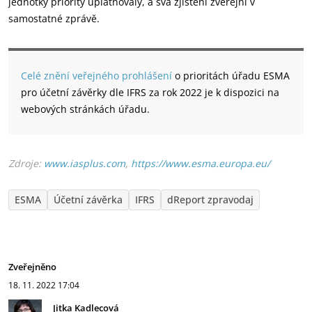
jednotky priority uplatňovaly, a svá zjištění zveřejní v
samostatné zprávě.
Celé znění veřejného prohlášení
o prioritách úřadu ESMA
pro účetní závěrky dle IFRS za rok 2022 je k dispozici na
webových stránkách úřadu.
Zdroje:
www.iasplus.com
,
https://www.esma.europa.eu/
ESMA
Účetní závěrka
IFRS
dReport zpravodaj
Zveřejněno
18. 11. 2022
17:04
Jitka Kadlecová