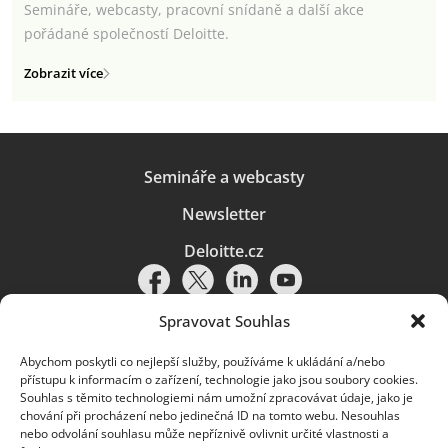
Semináře, webcasty, pracovní snídaně a další akce
pořádané společností Deloitte.
Zobrazit více
Semináře a webcasty
Newsletter
Deloitte.cz
Spravovat Souhlas
Abychom poskytli co nejlepší služby, používáme k ukládání a/nebo
Pravidla používání
|
Ochrana osobních údajů
|
Soubory cookies
|
přístupu k informacím o zařízení, technologie jako jsou soubory cookies.
Deloitte.cz
Souhlas s těmito technologiemi nám umožní zpracovávat údaje, jako je
chování při procházení nebo jedinečná ID na tomto webu. Nesouhlas
© 2026. Více informací najdete v
Pravidlech používání
.
nebo odvolání souhlasu může nepříznivě ovlivnit určité vlastnosti a