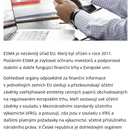
ESMA je nezávislý úřad EU, který byl zřízen v roce 2011.
Posláním ESMA je zvyšovat ochranu investorů a podporovat
stabilní a dobře fungující finanční trhy v Evropské unii.
Dohledové orgány odpovědné za finanční informace
v jednotlivých zemích EU sledují a přezkoumávají účetní
závěrky zveřejňované emitenty cenných papírů obchodovaných
na regulovaném evropském trhu, kteří sestavují své účetní
závěrky v souladu s Mezinárodními standardy účetního
výkaznictví (IFRS), a posuzují, zda jsou v souladu s IFRS a
dalšími platnými požadavky na výkaznictví, včetně příslušného
národního práva. V České republice je dohledovým orgánem