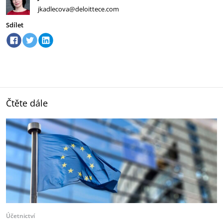
jkadlecova@deloittece.com
Sdílet
Čtěte dále
Účetnictví