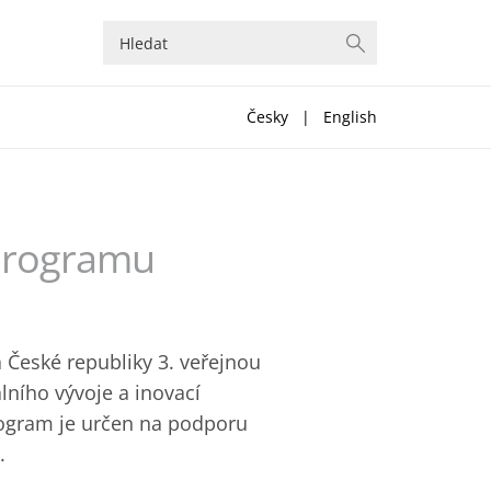
Česky
|
English
 programu
 České republiky 3. veřejnou
ního vývoje a inovací
rogram je určen na podporu
.