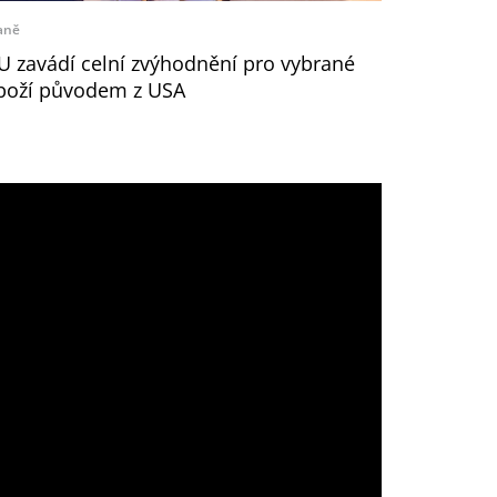
aně
U zavádí celní zvýhodnění pro vybrané
boží původem z USA