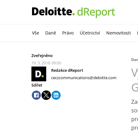
Vše
Daně
Právo
Účetnictví
Nemovitosti
Zveřejněno
Da
19. 3. 2018
09:00
V
Redakce dReport
ceczcommunications@deloitte.com
Sdílet
Za
so
pr
pr