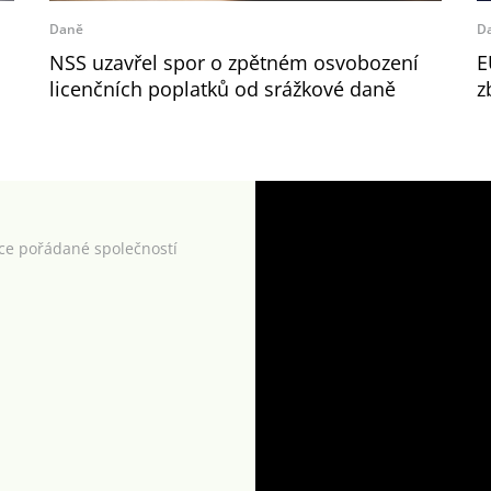
Daně
D
NSS uzavřel spor o zpětném osvobození
E
licenčních poplatků od srážkové daně
z
kce pořádané společností