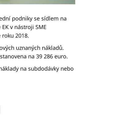
ední podniky se sídlem na
e EK v nástroji SME
e roku 2018.
kových uznaných nákladů.
 stanovena na 39 286 euro.
, náklady na subdodávky nebo