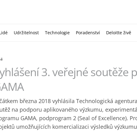
Lidé
Udržitelnost
Technologie
Poradenství
Deloitte živě
ně
yhlášení 3. veřejné soutěže
GAMA
čátkem března 2018 vyhlásila Technologická agentura
utěž na podporu aplikovaného výzkumu, experimentál
ogramu GAMA, podprogram 2 (Seal of Excellence). P
ojektů umožňujících komercializaci výsledků výzkumu