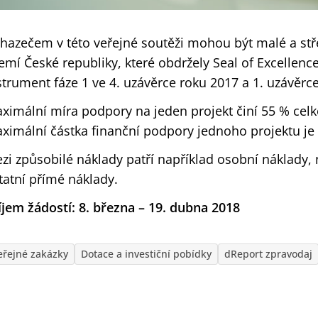
hazečem v této veřejné soutěži mohou být malé a stř
emí České republiky, které obdržely Seal of Excellenc
strument fáze 1 ve 4. uzávěrce roku 2017 a 1. uzávěrc
ximální míra podpory na jeden projekt činí 55 % cel
ximální částka finanční podpory jednoho projektu je
zi způsobilé náklady patří například osobní náklady
tatní přímé náklady.
íjem žádostí: 8. března – 19. dubna 2018
eřejné zakázky
Dotace a investiční pobídky
dReport zpravodaj