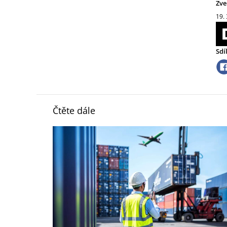
Zve
19.
Sdí
Čtěte dále