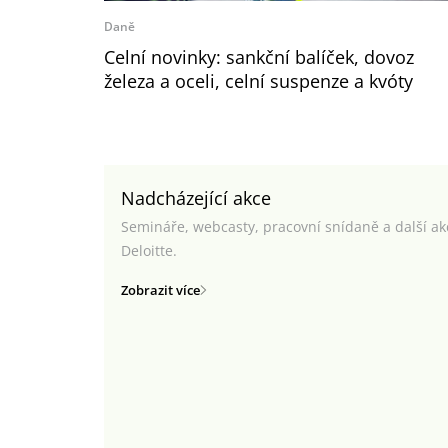
Daně
Celní novinky: sankční balíček, dovoz
železa a oceli, celní suspenze a kvóty
Nadcházející akce
Semináře, webcasty, pracovní snídaně a další a
Deloitte.
Zobrazit více