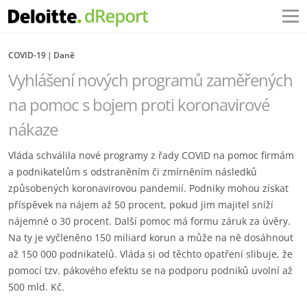
COVID-19
Daně
Vyhlášení nových programů zaměřených
na pomoc s bojem proti koronavirové
nákaze
Vláda schválila nové programy z řady COVID na pomoc firmám
a podnikatelům s odstraněním či zmírněním následků
způsobených koronavirovou pandemií. Podniky mohou získat
příspěvek na nájem až 50 procent, pokud jim majitel sníží
nájemné o 30 procent. Další pomoc má formu záruk za úvěry.
Na ty je vyčleněno 150 miliard korun a může na ně dosáhnout
až 150 000 podnikatelů. Vláda si od těchto opatření slibuje, že
pomocí tzv. pákového efektu se na podporu podniků uvolní až
500 mld. Kč.