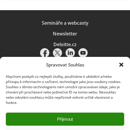
Semináře a webcasty
Newsletter
Deloitte.cz
Spravovat Souhlas
Abychom poskytli co nejlepší služby, používáme k ukládání a/nebo
Pravidla používání
|
Ochrana osobních údajů
|
Soubory cookies
|
přístupu k informacím o zařízení, technologie jako jsou soubory cookies.
Deloitte.cz
Souhlas s těmito technologiemi nám umožní zpracovávat údaje, jako je
chování při procházení nebo jedinečná ID na tomto webu. Nesouhlas
© 2026. Více informací najdete v
Pravidlech používání
.
nebo odvolání souhlasu může nepříznivě ovlivnit určité vlastnosti a
funkce.
Deloitte označuje jednu či více společností globální sítě členských
společností Deloitte Touche Tohmatsu Limited („DTTL“) a jejich dceřiné
a přidružené subjekty (souhrnně „organizace Deloitte“). Společnost DTTL
(rovněž označovaná jako „Deloitte Global“) a každá z jejích členských
Přijmout
společností a jejich přidružených subjektů je samostatným a nezávislým
právním subjektem, který není oprávněn zavazovat nebo přijímat závazky