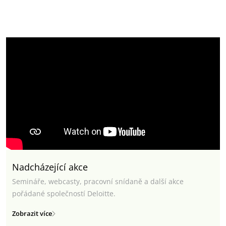
Nadcházející akce
Semináře, webcasty, pracovní snídaně a další akce
pořádané společností Deloitte.
Zobrazit více