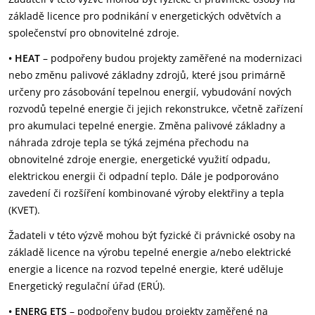
základě licence pro podnikání v energetických odvětvích a
společenství pro obnovitelné zdroje.
• HEAT
– podpořeny budou projekty zaměřené na modernizaci
nebo změnu palivové základny zdrojů, které jsou primárně
určeny pro zásobování tepelnou energií, vybudování nových
rozvodů tepelné energie či jejich rekonstrukce, včetně zařízení
pro akumulaci tepelné energie. Změna palivové základny a
náhrada zdroje tepla se týká zejména přechodu na
obnovitelné zdroje energie, energetické využití odpadu,
elektrickou energii či odpadní teplo. Dále je podporováno
zavedení či rozšíření kombinované výroby elektřiny a tepla
(KVET).
Žadateli v této výzvě mohou být fyzické či právnické osoby na
základě licence na výrobu tepelné energie a/nebo elektrické
energie a licence na rozvod tepelné energie, které uděluje
Energetický regulační úřad (ERÚ).
• ENERG ETS
– podpořeny budou projekty zaměřené na