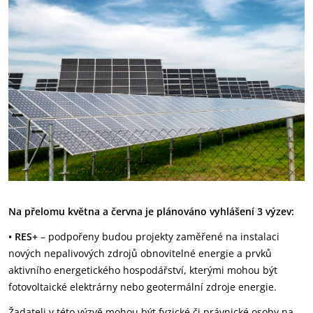
Na přelomu května a června je plánováno vyhlášení 3 výzev:
• RES+
– podpořeny budou projekty zaměřené na instalaci
nových nepalivových zdrojů obnovitelné energie a prvků
aktivního energetického hospodářství, kterými mohou být
fotovoltaické elektrárny nebo geotermální zdroje energie.
Žadateli v této výzvě mohou být fyzické či právnické osoby na