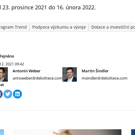
 23. prosince 2021 do 16. února 2022.
rogram Trend
Podpora výzkumu a vývoje
Dotace a investiční p
řejněno
 12. 2021
09:42
Antonín Weber
Martin Šindler
antoweber@deloittece.com
msindler@deloittece.com
let