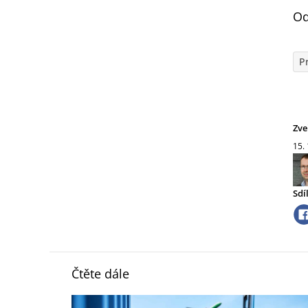
Od
P
Zve
15.
Sdí
Čtěte dále