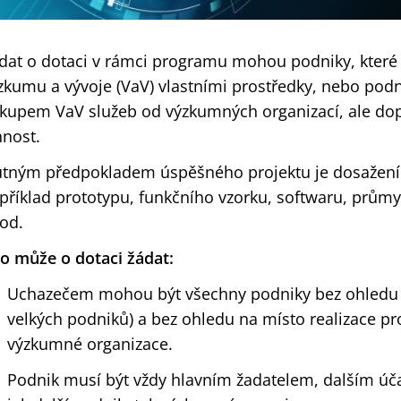
dat o dotaci v rámci programu mohou podniky, které ji
zkumu a vývoje (VaV) vlastními prostředky, nebo podn
kupem VaV služeb od výzkumných organizací, ale dop
nnost.
tným předpokladem úspěšného projektu je dosažení 
příklad prototypu, funkčního vzorku, softwaru, průmy
od.
o může o dotaci žádat:
Uchazečem mohou být všechny podniky bez ohledu na
velkých podniků) a bez ohledu na místo realizace pro
výzkumné organizace.
Podnik musí být vždy hlavním žadatelem, dalším úč