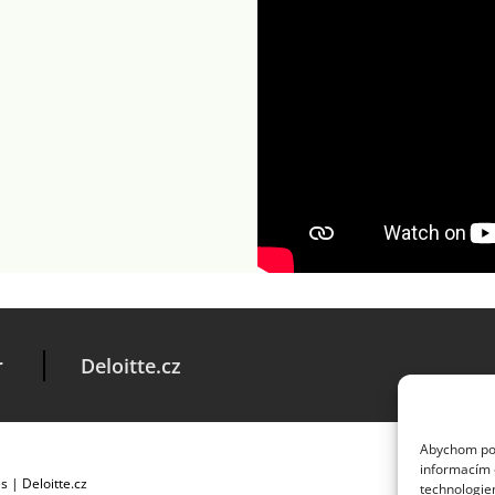
r
Deloitte.cz
Abychom posk
informacím o
es
|
Deloitte.cz
technologie