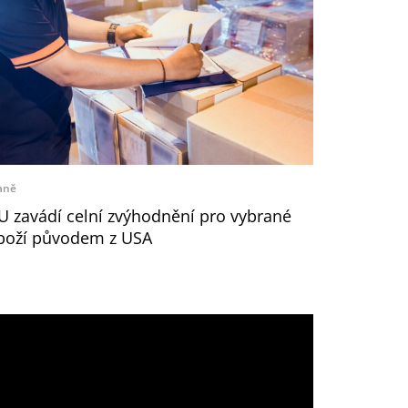
aně
U zavádí celní zvýhodnění pro vybrané
boží původem z USA