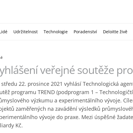
Lidé
Udržitelnost
Technologie
Poradenství
Deloitte živě
ně
yhlášení veřejné soutěže p
 středu 22. prosince 2021 vyhlásí Technologická agen
utěž programu TREND (podprogram 1 – Technologičtí 
ůmyslového výzkumu a experimentálního vývoje. Cíl
ojektů zaměřených na zavádění výsledků průmyslové
perimentálního vývoje do praxe. Mezi úspěšné žadat
liardy Kč.