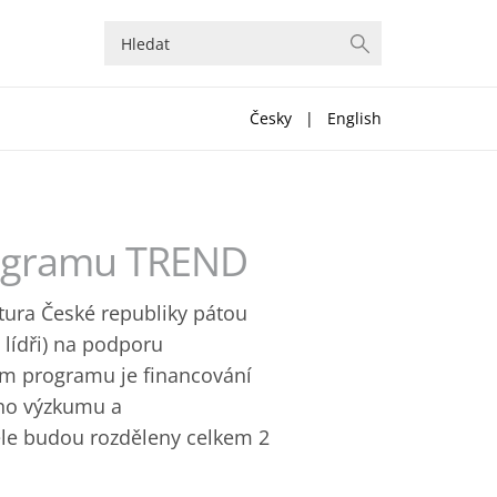
Česky
|
English
rogramu TREND
tura České republiky pátou
lídři) na podporu
em programu je financování
ho výzkumu a
ele budou rozděleny celkem 2