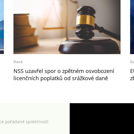
Daně
D
NSS uzavřel spor o zpětném osvobození
E
licenčních poplatků od srážkové daně
z
kce pořádané společností