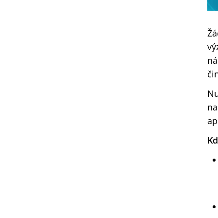
Žá
vý
ná
či
Nu
na
ap
Kd