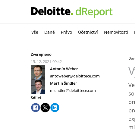
Vše
Daně
Právo
Účetnictví
Nemovitosti
Zveřejněno
Da
15. 12. 2021
09:42
V
Antonín Weber
antoweber@deloittece.com
Martin Šindler
Ve
msindler@deloittece.com
so
Sdílet
pr
pr
ex
mi