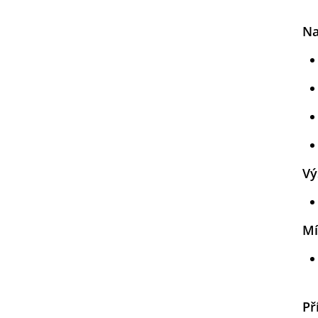
Na
Vý
Mí
Př