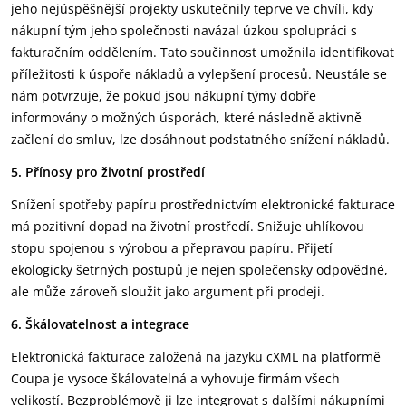
jeho nejúspěšnější projekty uskutečnily teprve ve chvíli, kdy
nákupní tým jeho společnosti navázal úzkou spolupráci s
fakturačním oddělením. Tato součinnost umožnila identifikovat
příležitosti k úspoře nákladů a vylepšení procesů. Neustále se
nám potvrzuje, že pokud jsou nákupní týmy dobře
informovány o možných úsporách, které následně aktivně
začlení do smluv, lze dosáhnout podstatného snížení nákladů.
5. Přínosy pro životní prostředí
Snížení spotřeby papíru prostřednictvím elektronické fakturace
má pozitivní dopad na životní prostředí. Snižuje uhlíkovou
stopu spojenou s výrobou a přepravou papíru. Přijetí
ekologicky šetrných postupů je nejen společensky odpovědné,
ale může zároveň sloužit jako argument při prodeji.
6. Škálovatelnost a integrace
Elektronická fakturace založená na jazyku cXML na platformě
Coupa je vysoce škálovatelná a vyhovuje firmám všech
velikostí. Bezproblémově ji lze integrovat s dalšími nákupními