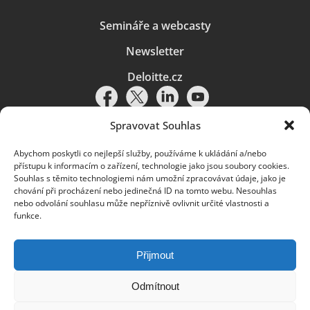
Semináře a webcasty
Newsletter
Deloitte.cz
Spravovat Souhlas
Abychom poskytli co nejlepší služby, používáme k ukládání a/nebo
Pravidla používání
|
Ochrana osobních údajů
|
Soubory cookies
|
přístupu k informacím o zařízení, technologie jako jsou soubory cookies.
Deloitte.cz
Souhlas s těmito technologiemi nám umožní zpracovávat údaje, jako je
chování při procházení nebo jedinečná ID na tomto webu. Nesouhlas
© 2026. Více informací najdete v
Pravidlech používání
.
nebo odvolání souhlasu může nepříznivě ovlivnit určité vlastnosti a
funkce.
Deloitte označuje jednu či více společností globální sítě členských
společností Deloitte Touche Tohmatsu Limited („DTTL“) a jejich dceřiné
a přidružené subjekty (souhrnně „organizace Deloitte“). Společnost DTTL
(rovněž označovaná jako „Deloitte Global“) a každá z jejích členských
Přijmout
společností a jejich přidružených subjektů je samostatným a nezávislým
právním subjektem, který není oprávněn zavazovat nebo přijímat závazky
za jinou z těchto členských společností a jejich přidružených subjektů ve
Odmítnout
vztahu k třetím stranám. Společnost DTTL a každá členská společnost
a přidružený subjekt nese odpovědnost pouze za své vlastní jednání či