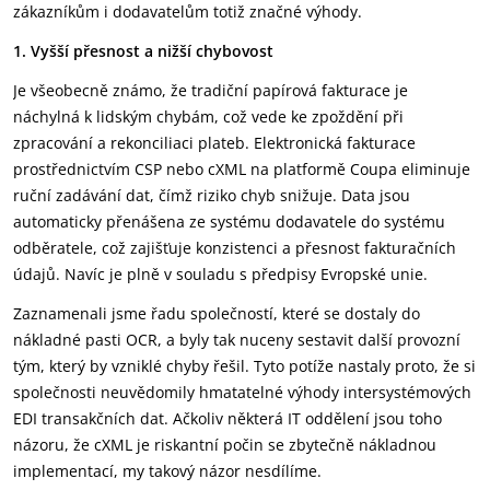
zákazníkům i dodavatelům totiž značné výhody.
1. Vyšší přesnost a nižší chybovost
Je všeobecně známo, že tradiční papírová fakturace je
náchylná k lidským chybám, což vede ke zpoždění při
zpracování a rekonciliaci plateb. Elektronická fakturace
prostřednictvím CSP nebo cXML na platformě Coupa eliminuje
ruční zadávání dat, čímž riziko chyb snižuje. Data jsou
automaticky přenášena ze systému dodavatele do systému
odběratele, což zajišťuje konzistenci a přesnost fakturačních
údajů. Navíc je plně v souladu s předpisy Evropské unie.
Zaznamenali jsme řadu společností, které se dostaly do
nákladné pasti OCR, a byly tak nuceny sestavit další provozní
tým, který by vzniklé chyby řešil. Tyto potíže nastaly proto, že si
společnosti neuvědomily hmatatelné výhody intersystémových
EDI transakčních dat. Ačkoliv některá IT oddělení jsou toho
názoru, že cXML je riskantní počin se zbytečně nákladnou
implementací, my takový názor nesdílíme.