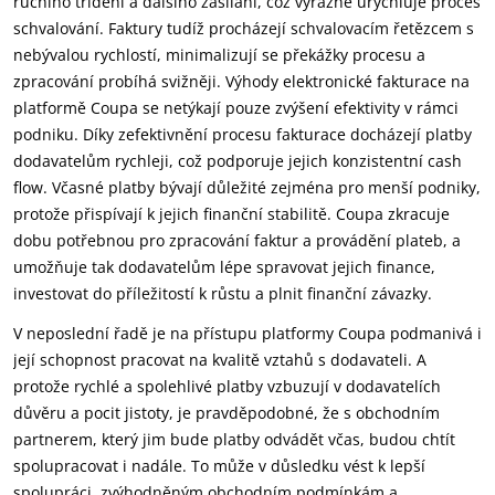
ručního třídění a dalšího zasílání, což výrazně urychluje proces
schvalování. Faktury tudíž procházejí schvalovacím řetězcem s
nebývalou rychlostí, minimalizují se překážky procesu a
zpracování probíhá svižněji. Výhody elektronické fakturace na
platformě Coupa se netýkají pouze zvýšení efektivity v rámci
podniku. Díky zefektivnění procesu fakturace docházejí platby
dodavatelům rychleji, což podporuje jejich konzistentní cash
flow. Včasné platby bývají důležité zejména pro menší podniky,
protože přispívají k jejich finanční stabilitě. Coupa zkracuje
dobu potřebnou pro zpracování faktur a provádění plateb, a
umožňuje tak dodavatelům lépe spravovat jejich finance,
investovat do příležitostí k růstu a plnit finanční závazky.
V neposlední řadě je na přístupu platformy Coupa podmanivá i
její schopnost pracovat na kvalitě vztahů s dodavateli. A
protože rychlé a spolehlivé platby vzbuzují v dodavatelích
důvěru a pocit jistoty, je pravděpodobné, že s obchodním
partnerem, který jim bude platby odvádět včas, budou chtít
spolupracovat i nadále. To může v důsledku vést k lepší
spolupráci, zvýhodněným obchodním podmínkám a