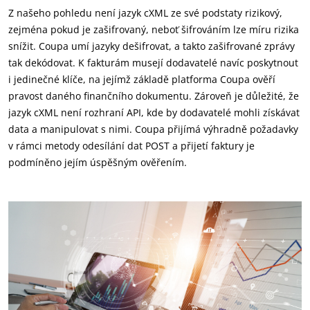
Z našeho pohledu není jazyk cXML ze své podstaty rizikový,
zejména pokud je zašifrovaný, neboť šifrováním lze míru rizika
snížit. Coupa umí jazyky dešifrovat, a takto zašifrované zprávy
tak dekódovat. K fakturám musejí dodavatelé navíc poskytnout
i jedinečné klíče, na jejímž základě platforma Coupa ověří
pravost daného finančního dokumentu. Zároveň je důležité, že
jazyk cXML není rozhraní API, kde by dodavatelé mohli získávat
data a manipulovat s nimi. Coupa přijímá výhradně požadavky
v rámci metody odesílání dat POST a přijetí faktury je
podmíněno jejím úspěšným ověřením.