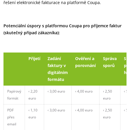
řešení elektronické fakturace na platformě Coupa.
Potenciální úspory s platformou Coupa pro příjemce faktur
(skutečný případ zákazníka):
Přijetí
Zadání
Ověření a
Správa
Sp
faktury v
porovnání
sporů
pla
digitálním
ho
formátu
Papírový
‹ 2,20
‹ 3,00 euro
‹ 4,00 euro
‹ 2,50
‹ 5
formát
euro
euro
PDF
‹ 1,10
‹ 3,00 euro
‹ 4,00 euro
‹ 2,50
‹ 5
přes
euro
euro
email