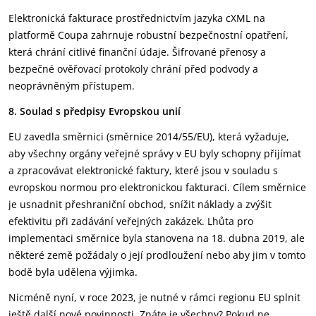
Elektronická fakturace prostřednictvím jazyka cXML na
platformě Coupa zahrnuje robustní bezpečnostní opatření,
která chrání citlivé finanční údaje. Šifrované přenosy a
bezpečné ověřovací protokoly chrání před podvody a
neoprávněným přístupem.
8. Soulad s předpisy Evropskou unií
EU zavedla směrnici (směrnice 2014/55/EU), která vyžaduje,
aby všechny orgány veřejné správy v EU byly schopny přijímat
a zpracovávat elektronické faktury, které jsou v souladu s
evropskou normou pro elektronickou fakturaci. Cílem směrnice
je usnadnit přeshraniční obchod, snížit náklady a zvýšit
efektivitu při zadávání veřejných zakázek. Lhůta pro
implementaci směrnice byla stanovena na 18. dubna 2019, ale
některé země požádaly o její prodloužení nebo aby jim v tomto
bodě byla udělena výjimka.
Nicméně nyní, v roce 2023, je nutné v rámci regionu EU splnit
ještě další nové povinnosti. Znáte je všechny? Pokud ne,