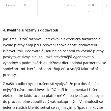
Coupa
0
0
1,20 euro
2,00
2,0
euro
4. Kvalitnější vztahy s dodavateli
Jak jsme již zdůrazňovali, efektivní elektronická fakturace a
rychlé platby hrají při zvyšování spokojenosti dodavatelů
klíčovou roli. Dodavatelé jsou nejen ochotni za včasné platby
poskytovat slevy, ale jsou také otevřenější vyjednávat o
výhodných podmínkách a udržovat dlouhodobá partnerství se
společnostmi, které upřednostňují efektivnější fakturační
procesy.
Z našich odborných zkušeností vyplývá, že pro dosažení co
nejvyšší návratnosti investic (ROI) při implementaci řešení
elektronické fakturace na platformě Coupa je zásadní, aby se
do procesu plně zapojil celý váš nákupní tým. V minulosti se
jeden z našich klientů setkal se zajímavým případem, kdy se