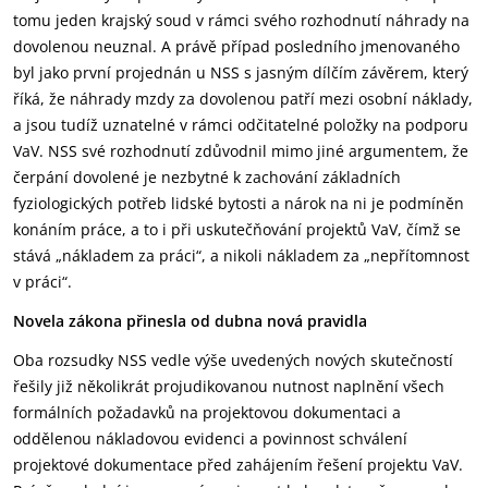
tomu jeden krajský soud v rámci svého rozhodnutí náhrady na
dovolenou neuznal. A právě případ posledního jmenovaného
byl jako první projednán u NSS s jasným dílčím závěrem, který
říká, že náhrady mzdy za dovolenou patří mezi osobní náklady,
a jsou tudíž uznatelné v rámci odčitatelné položky na podporu
VaV. NSS své rozhodnutí zdůvodnil mimo jiné argumentem, že
čerpání dovolené je nezbytné k zachování základních
fyziologických potřeb lidské bytosti a nárok na ni je podmíněn
konáním práce, a to i při uskutečňování projektů VaV, čímž se
stává „nákladem za práci“, a nikoli nákladem za „nepřítomnost
v práci“.
Novela zákona přinesla od dubna nová pravidla
Oba rozsudky NSS vedle výše uvedených nových skutečností
řešily již několikrát projudikovanou nutnost naplnění všech
formálních požadavků na projektovou dokumentaci a
oddělenou nákladovou evidenci a povinnost schválení
projektové dokumentace před zahájením řešení projektu VaV.