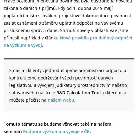
Právě poslední jmenovaná povinnost byla odstraněna novelou
zákona o daních z příjmů, kdy od 1. dubna 2019 mají
poplatníci místo schválení projektové dokumentace povinnost
zaslat oznámení o záměru uplatnit odpočet na VaV svému
příslušnému správci daně. Shrnutí novely v oblasti VaV jsme
přinesli například v článku
Nová pravidla pro daňový odpočet
na výzkum a vývoj
.
S našimi klienty zjednodušujeme administraci odpočtu a
kontrolujeme dodržování všech povinností daných
legislativou a vývojem judikatury prostřednictvím našeho
softwarového nástroje
R&D Calculation Tool
, o kterém si
můžete přečíst na
našem webu
.
Tomuto tématu se budeme věnovat také na našem
semináři
Podpora výzkumu a vývoje v ČR
.