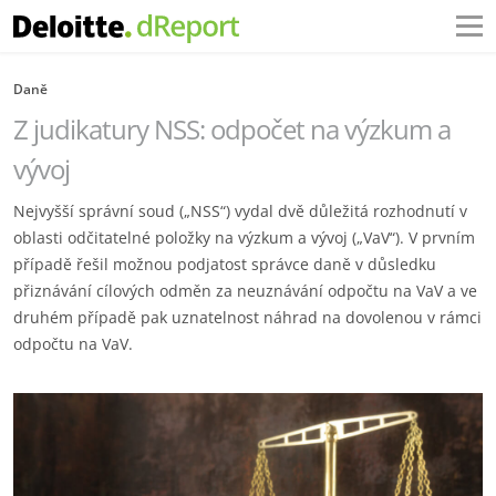
Daně
Z judikatury NSS: odpočet na výzkum a
vývoj
Nejvyšší správní soud („NSS“) vydal dvě důležitá rozhodnutí v
oblasti odčitatelné položky na výzkum a vývoj („VaV“). V prvním
případě řešil možnou podjatost správce daně v důsledku
přiznávání cílových odměn za neuznávání odpočtu na VaV a ve
druhém případě pak uznatelnost náhrad na dovolenou v rámci
odpočtu na VaV.