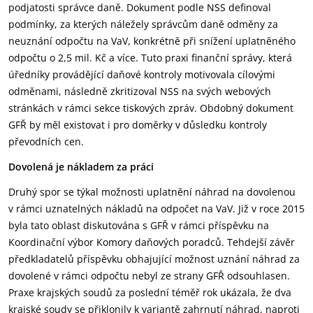
podjatosti správce daně. Dokument podle NSS definoval
podmínky, za kterých náležely správcům daně odměny za
neuznání odpočtu na VaV, konkrétně při snížení uplatněného
odpočtu o 2,5 mil. Kč a více. Tuto praxi finanční správy, která
úředníky provádějící daňové kontroly motivovala cílovými
odměnami, následně zkritizoval NSS na svých webových
stránkách v rámci sekce tiskových zpráv. Obdobný dokument
GFŘ by měl existovat i pro doměrky v důsledku kontroly
převodních cen.
Dovolená je nákladem za práci
Druhý spor se týkal možnosti uplatnění náhrad na dovolenou
v rámci uznatelných nákladů na odpočet na VaV. Již v roce 2015
byla tato oblast diskutována s GFŘ v rámci příspěvku na
Koordinační výbor Komory daňových poradců. Tehdejší závěr
předkladatelů příspěvku obhajující možnost uznání náhrad za
dovolené v rámci odpočtu nebyl ze strany GFŘ odsouhlasen.
Praxe krajských soudů za poslední téměř rok ukázala, že dva
krajské soudy se přiklonily k variantě zahrnutí náhrad, naproti