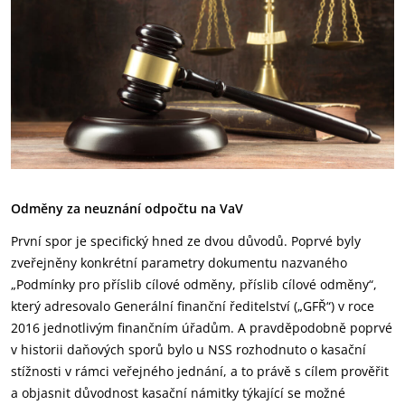
Odměny za neuznání odpočtu na VaV
První spor je specifický hned ze dvou důvodů. Poprvé byly
zveřejněny konkrétní parametry dokumentu nazvaného
„Podmínky pro příslib cílové odměny, příslib cílové odměny“,
který adresovalo Generální finanční ředitelství („GFŘ“) v roce
2016 jednotlivým finančním úřadům. A pravděpodobně poprvé
v historii daňových sporů bylo u NSS rozhodnuto o kasační
stížnosti v rámci veřejného jednání, a to právě s cílem prověřit
a objasnit důvodnost kasační námitky týkající se možné