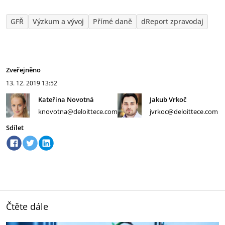
GFŘ
Výzkum a vývoj
Přímé daně
dReport zpravodaj
Zveřejněno
13. 12. 2019
13:52
Kateřina Novotná
Jakub Vrkoč
knovotna@deloittece.com
jvrkoc@deloittece.com
Sdílet
Čtěte dále