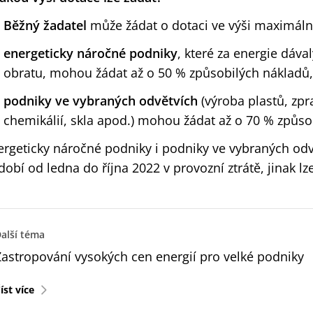
Běžný žadatel
může žádat o dotaci ve výši maximáln
energeticky náročné podniky
, které za energie dáva
obratu, mohou žádat až o 50 % způsobilých nákladů,
podniky ve vybraných odvětvích
(výroba plastů, zpr
chemikálií, skla apod.) mohou žádat až o 70 % způso
ergeticky náročné podniky i podniky ve vybraných odv
obí od ledna do října 2022 v provozní ztrátě, jinak lze
alší téma
Zastropování vysokých cen energií pro velké podniky
íst více