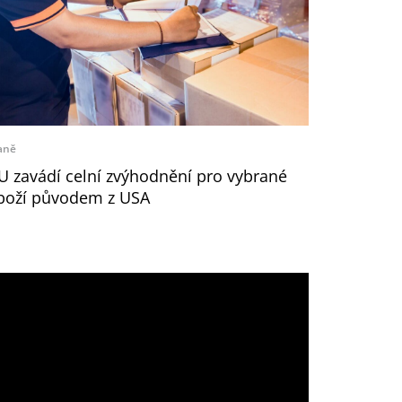
aně
U zavádí celní zvýhodnění pro vybrané
boží původem z USA