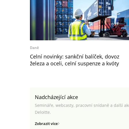
Daně
Celní novinky: sankční balíček, dovoz
železa a oceli, celní suspenze a kvóty
Nadcházející akce
Semináře, webcasty, pracovní snídaně a další a
Deloitte.
Zobrazit více