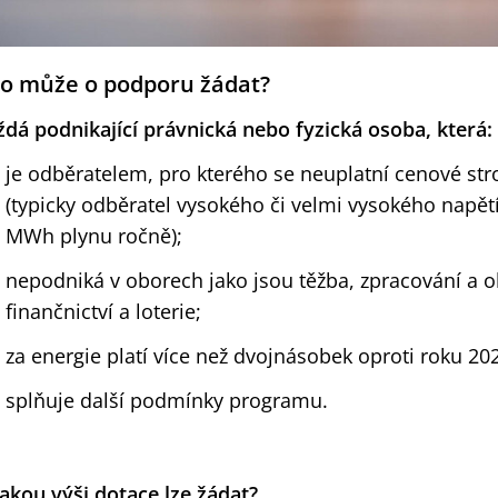
o může o podporu žádat?
ždá podnikající právnická nebo fyzická osoba, která:
je odběratelem, pro kterého se neuplatní cenové str
(typicky odběratel vysokého či velmi vysokého napětí
MWh plynu ročně);
nepodniká v oborech jako jsou těžba, zpracování a 
finančnictví a loterie;
za energie platí více než dvojnásobek oproti roku 202
splňuje další podmínky programu.
jakou výši dotace lze žádat?