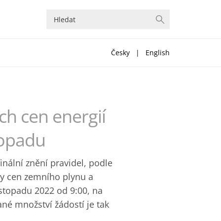
Česky
|
English
h cen energií
topadu
nální znění pravidel, podle
y cen zemního plynu a
stopadu 2022 od 9:00, na
né množství žádostí je tak