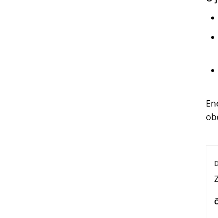
En
obd
D
Č