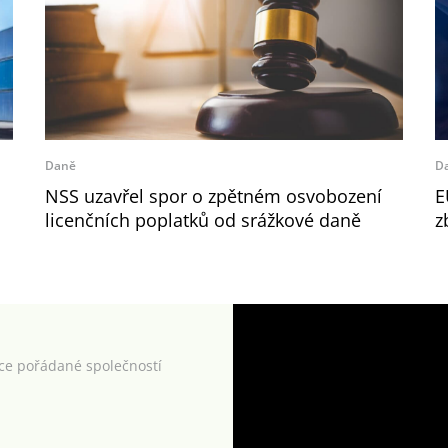
Daně
D
NSS uzavřel spor o zpětném osvobození
E
licenčních poplatků od srážkové daně
z
kce pořádané společností