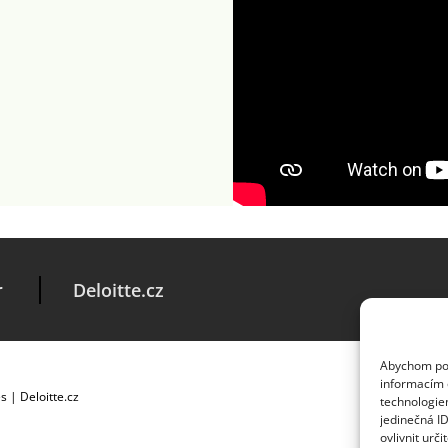
r
Deloitte.cz
Abychom posk
informacím o
es
|
Deloitte.cz
technologie
jedinečná I
ovlivnit urči