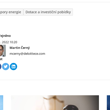
pory energie
Dotace a investiční pobídky
řejněno
1. 2022
10:20
Martin Černý
mcerny@deloittece.com
et