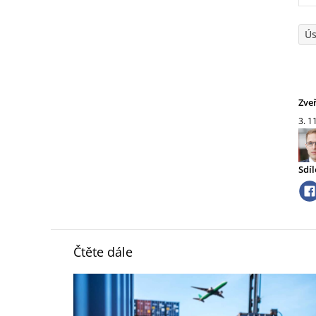
Ús
Zve
3. 1
Sdíl
Čtěte dále