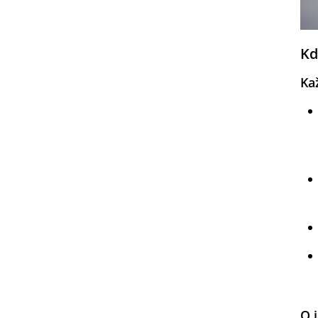
Kd
Ka
O 