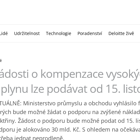
Lidé
Udržitelnost
Technologie
Poradenství
Deloitte živě
ě
ádosti o kompenzace vysokýc
 plynu lze podávat od 15. lis
TUÁLNĚ: Ministerstvo průmyslu a obchodu vyhlásilo fi
erých bude možné žádat o podporu na zvýšené náklad
ektřiny. Žádost o podporu bude možné podat od 15. li
dporu je alokováno 30 mld. Kč. S ohledem na očekáva
třeba jednat neprodleně.