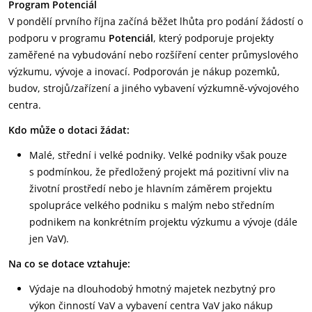
Program Potenciál
V pondělí prvního října začíná běžet lhůta pro podání žádostí o
podporu v programu
Potenciál
, který podporuje projekty
zaměřené na vybudování nebo rozšíření center průmyslového
výzkumu, vývoje a inovací. Podporován je nákup pozemků,
budov, strojů/zařízení a jiného vybavení výzkumně-vývojového
centra.
Kdo může o dotaci žádat:
Malé, střední i velké podniky. Velké podniky však pouze
s podmínkou, že předložený projekt má pozitivní vliv na
životní prostředí nebo je hlavním záměrem projektu
spolupráce velkého podniku s malým nebo středním
podnikem na konkrétním projektu výzkumu a vývoje (dále
jen VaV).
Na co se dotace vztahuje:
Výdaje na dlouhodobý hmotný majetek nezbytný pro
výkon činností VaV a vybavení centra VaV jako nákup