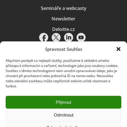
Semináře a webcasty
Newsletter
Deloitte.cz
Spravovat Souhlas
Abychom poskytli co nejlepší služby, používáme k ukládání a/nebo
Pravidla používání
|
Ochrana osobních údajů
|
Soubory cookies
|
přístupu k informacím o zařízení, technologie jako jsou soubory cookies.
Deloitte.cz
Souhlas s těmito technologiemi nám umožní zpracovávat údaje, jako je
chování při procházení nebo jedinečná ID na tomto webu. Nesouhlas
© 2026. Více informací najdete v
Pravidlech používání
.
nebo odvolání souhlasu může nepříznivě ovlivnit určité vlastnosti a
funkce.
Deloitte označuje jednu či více společností globální sítě členských
společností Deloitte Touche Tohmatsu Limited („DTTL“) a jejich dceřiné
a přidružené subjekty (souhrnně „organizace Deloitte“). Společnost DTTL
(rovněž označovaná jako „Deloitte Global“) a každá z jejích členských
Přijmout
společností a jejich přidružených subjektů je samostatným a nezávislým
právním subjektem, který není oprávněn zavazovat nebo přijímat závazky
za jinou z těchto členských společností a jejich přidružených subjektů ve
Odmítnout
vztahu k třetím stranám. Společnost DTTL a každá členská společnost
a přidružený subjekt nese odpovědnost pouze za své vlastní jednání či