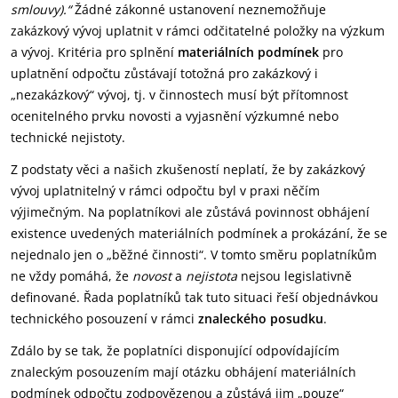
smlouvy).“
Žádné zákonné ustanovení neznemožňuje
zakázkový vývoj uplatnit v rámci odčitatelné položky na výzkum
a vývoj. Kritéria pro splnění
materiálních podmínek
pro
uplatnění odpočtu zůstávají totožná pro zakázkový i
„nezakázkový“ vývoj, tj. v činnostech musí být přítomnost
ocenitelného prvku novosti a vyjasnění výzkumné nebo
technické nejistoty.
Z podstaty věci a našich zkušeností neplatí, že by zakázkový
vývoj uplatnitelný v rámci odpočtu byl v praxi něčím
výjimečným. Na poplatníkovi ale zůstává povinnost obhájení
existence uvedených materiálních podmínek a prokázání, že se
nejednalo jen o „běžné činnosti“. V tomto směru poplatníkům
ne vždy pomáhá, že
novost
a
nejistota
nejsou legislativně
definované. Řada poplatníků tak tuto situaci řeší objednávkou
technického posouzení v rámci
znaleckého posudku
.
Zdálo by se tak, že poplatníci disponující odpovídajícím
znaleckým posouzením mají otázku obhájení materiálních
podmínek odpočtu zodpovězenou a zůstává jim „pouze“