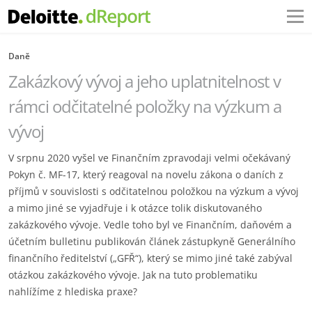
Daně
Zakázkový vývoj a jeho uplatnitelnost v
rámci odčitatelné položky na výzkum a
vývoj
V srpnu 2020 vyšel ve Finančním zpravodaji velmi očekávaný
Pokyn č. MF-17, který reagoval na novelu zákona o daních z
příjmů v souvislosti s odčitatelnou položkou na výzkum a vývoj
a mimo jiné se vyjadřuje i k otázce tolik diskutovaného
zakázkového vývoje. Vedle toho byl ve Finančním, daňovém a
účetním bulletinu publikován článek zástupkyně Generálního
finančního ředitelství („GFŘ“), který se mimo jiné také zabýval
otázkou zakázkového vývoje. Jak na tuto problematiku
nahlížíme z hlediska praxe?