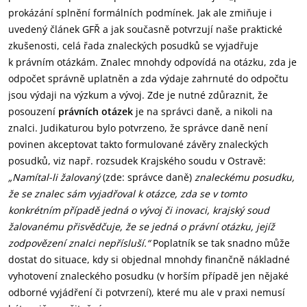
prokázání splnění formálních podmínek. Jak ale zmiňuje i
uvedený článek GFŘ a jak současně potvrzují naše praktické
zkušenosti, celá řada znaleckých posudků se vyjadřuje
k právním otázkám. Znalec mnohdy odpovídá na otázku, zda je
odpočet správně uplatněn a zda výdaje zahrnuté do odpočtu
jsou výdaji na výzkum a vývoj. Zde je nutné zdůraznit, že
posouzení
právních otázek
je na správci daně, a nikoli na
znalci. Judikaturou bylo potvrzeno, že správce daně není
povinen akceptovat takto formulované závěry znaleckých
posudků, viz např. rozsudek Krajského soudu v Ostravě:
„Namítal-li žalovaný
(zde: správce daně)
znaleckému posudku,
že se znalec sám vyjadřoval k otázce, zda se v tomto
konkrétním případě jedná o vývoj či inovaci, krajský soud
žalovanému přisvědčuje, že se jedná o právní otázku, jejíž
zodpovězení znalci nepřísluší.“
Poplatník se tak snadno může
dostat do situace, kdy si objednal mnohdy finančně nákladné
vyhotovení znaleckého posudku (v horším případě jen nějaké
odborné vyjádření či potvrzení), které mu ale v praxi nemusí