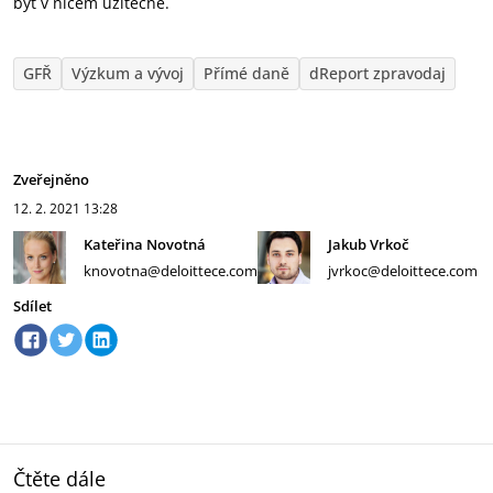
být v ničem užitečné.
GFŘ
Výzkum a vývoj
Přímé daně
dReport zpravodaj
Zveřejněno
12. 2. 2021
13:28
Kateřina Novotná
Jakub Vrkoč
knovotna@deloittece.com
jvrkoc@deloittece.com
Sdílet
Čtěte dále