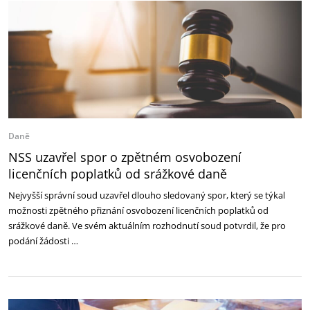
Daně
NSS uzavřel spor o zpětném osvobození
licenčních poplatků od srážkové daně
Nejvyšší správní soud uzavřel dlouho sledovaný spor, který se týkal
možnosti zpětného přiznání osvobození licenčních poplatků od
srážkové daně. Ve svém aktuálním rozhodnutí soud potvrdil, že pro
podání žádosti …