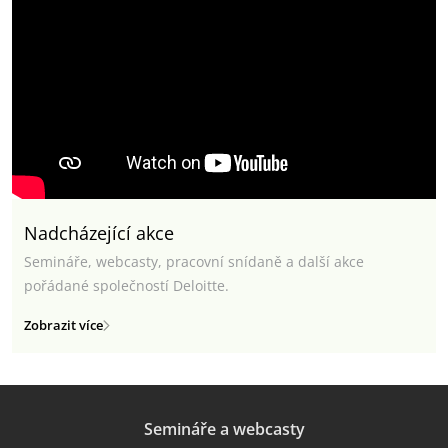
Nadcházející akce
Semináře, webcasty, pracovní snídaně a další akce
pořádané společností Deloitte.
Zobrazit více
Semináře a webcasty