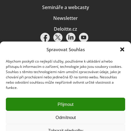
Semináře a webcasty
Newsletter
Deloitte.cz
Spravovat Souhlas
Abychom poskytli co nejlepší služby, používáme k ukládání a/nebo
Pravidla používání
|
Ochrana osobních údajů
|
Soubory cookies
|
přístupu k informacím o zařízení, technologie jako jsou soubory cookies.
Deloitte.cz
Souhlas s těmito technologiemi nám umožní zpracovávat údaje, jako je
chování při procházení nebo jedinečná ID na tomto webu. Nesouhlas
© 2026. Více informací najdete v
Pravidlech používání
.
nebo odvolání souhlasu může nepříznivě ovlivnit určité vlastnosti a
funkce.
Deloitte označuje jednu či více společností globální sítě členských
společností Deloitte Touche Tohmatsu Limited („DTTL“) a jejich dceřiné
a přidružené subjekty (souhrnně „organizace Deloitte“). Společnost DTTL
(rovněž označovaná jako „Deloitte Global“) a každá z jejích členských
Přijmout
společností a jejich přidružených subjektů je samostatným a nezávislým
právním subjektem, který není oprávněn zavazovat nebo přijímat závazky
za jinou z těchto členských společností a jejich přidružených subjektů ve
Odmítnout
vztahu k třetím stranám. Společnost DTTL a každá členská společnost
a přidružený subjekt nese odpovědnost pouze za své vlastní jednání či
Zobrazit předvolby
pochybení, nikoli za jednání či pochybení jiných členských společností či