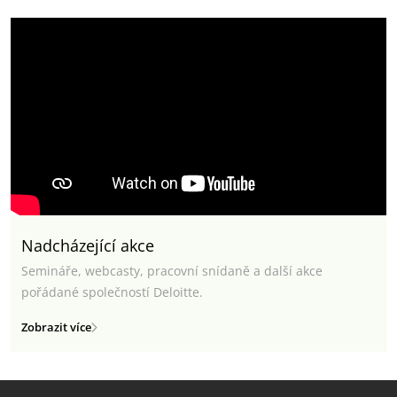
Nadcházející akce
Semináře, webcasty, pracovní snídaně a další akce
pořádané společností Deloitte.
Zobrazit více