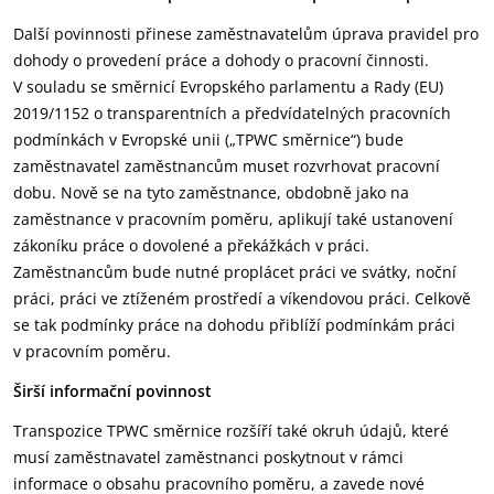
Další povinnosti přinese zaměstnavatelům úprava pravidel pro
dohody o provedení práce a dohody o pracovní činnosti.
V souladu se směrnicí Evropského parlamentu a Rady (EU)
2019/1152 o transparentních a předvídatelných pracovních
podmínkách v Evropské unii („TPWC směrnice“) bude
zaměstnavatel zaměstnancům muset rozvrhovat pracovní
dobu. Nově se na tyto zaměstnance, obdobně jako na
zaměstnance v pracovním poměru, aplikují také ustanovení
zákoníku práce o dovolené a překážkách v práci.
Zaměstnancům bude nutné proplácet práci ve svátky, noční
práci, práci ve ztíženém prostředí a víkendovou práci. Celkově
se tak podmínky práce na dohodu přiblíží podmínkám práci
v pracovním poměru.
Širší informační povinnost
Transpozice TPWC směrnice rozšíří také okruh údajů, které
musí zaměstnavatel zaměstnanci poskytnout v rámci
informace o obsahu pracovního poměru, a zavede nové