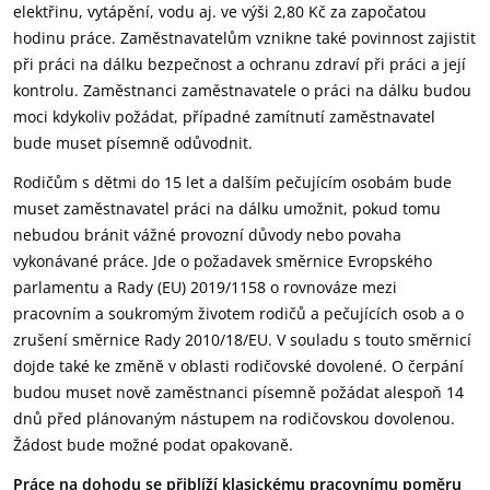
elektřinu, vytápění, vodu aj. ve výši 2,80 Kč za započatou
hodinu práce. Zaměstnavatelům vznikne také povinnost zajistit
při práci na dálku bezpečnost a ochranu zdraví při práci a její
kontrolu. Zaměstnanci zaměstnavatele o práci na dálku budou
moci kdykoliv požádat, případné zamítnutí zaměstnavatel
bude muset písemně odůvodnit.
Rodičům s dětmi do 15 let a dalším pečujícím osobám bude
muset zaměstnavatel práci na dálku umožnit, pokud tomu
nebudou bránit vážné provozní důvody nebo povaha
vykonávané práce. Jde o požadavek směrnice Evropského
parlamentu a Rady (EU) 2019/1158 o rovnováze mezi
pracovním a soukromým životem rodičů a pečujících osob a o
zrušení směrnice Rady 2010/18/EU. V souladu s touto směrnicí
dojde také ke změně v oblasti rodičovské dovolené. O čerpání
budou muset nově zaměstnanci písemně požádat alespoň 14
dnů před plánovaným nástupem na rodičovskou dovolenou.
Žádost bude možné podat opakovaně.
Práce na dohodu se přiblíží klasickému pracovnímu poměru