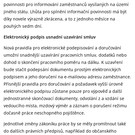
povinnosti pro informování zaměstnanců vysílaných na území
jiného státu. Lhůta pro splnění informační povinnosti má být
díky novele výrazně zkrácena, a to z jednoho měsíce na
pouhých sedm dní.
Elektronický podpis usnadní uzavírání smluv
Nová pravidla pro elektronické podepisování a doručování
umožní snadnější uzavírání pracovních smluv, dodatků nebo
dohod o skončení pracovního poměru na dálku. K uzavření
bude stačit podepsání dokumentu prostým elektronických
podpisem a jeho doručení na e-mailovou adresu zaměstnance.
Přísnější pravidla pro doručování a požadavek vyšší úrovně
elektronického podpisu zůstane pouze pro výpověď a další
jednostranné skončovací dokumenty, odvolání z a vzdání se
vedoucího místa, mzdový výměr a záznam o porušení režimu
dočasně práce neschopného pojištěnce.
Jednotlivé změny zákoníku práce by se měly promítnout také
do dalších právních předpisů, například do občanského