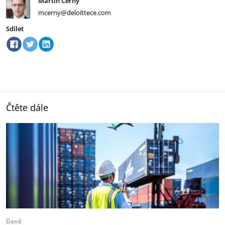
Martin Černý
mcerny@deloittece.com
Sdílet
Čtěte dále
Daně