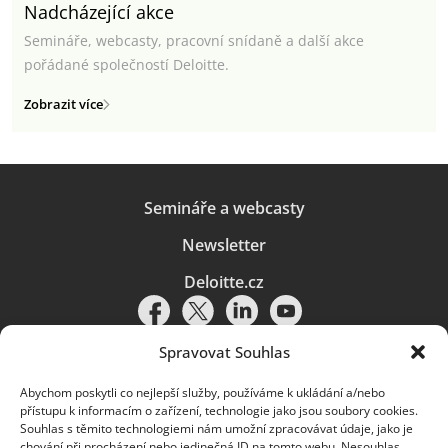
Nadcházející akce
Semináře, webcasty, pracovní snídaně a další akce
pořádané společností Deloitte.
Zobrazit více
Semináře a webcasty
Newsletter
Deloitte.cz
Spravovat Souhlas
Abychom poskytli co nejlepší služby, používáme k ukládání a/nebo
Pravidla používání
|
Ochrana osobních údajů
|
Soubory cookies
|
přístupu k informacím o zařízení, technologie jako jsou soubory cookies.
Deloitte.cz
Souhlas s těmito technologiemi nám umožní zpracovávat údaje, jako je
chování při procházení nebo jedinečná ID na tomto webu. Nesouhlas