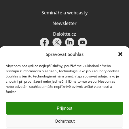
Semináře a webcasty
Newsletter
Deloitte.cz
Spravovat Souhlas
Abychom poskytli co nejlepší služby, používáme k ukládání a/nebo
Pravidla používání
|
Ochrana osobních údajů
|
Soubory cookies
|
přístupu k informacím o zařízení, technologie jako jsou soubory cookies.
Deloitte.cz
Souhlas s těmito technologiemi nám umožní zpracovávat údaje, jako je
chování při procházení nebo jedinečná ID na tomto webu. Nesouhlas
© 2026. Více informací najdete v
Pravidlech používání
.
nebo odvolání souhlasu může nepříznivě ovlivnit určité vlastnosti a
funkce.
Deloitte označuje jednu či více společností globální sítě členských
společností Deloitte Touche Tohmatsu Limited („DTTL“) a jejich dceřiné
a přidružené subjekty (souhrnně „organizace Deloitte“). Společnost DTTL
(rovněž označovaná jako „Deloitte Global“) a každá z jejích členských
Přijmout
společností a jejich přidružených subjektů je samostatným a nezávislým
právním subjektem, který není oprávněn zavazovat nebo přijímat závazky
za jinou z těchto členských společností a jejich přidružených subjektů ve
Odmítnout
vztahu k třetím stranám. Společnost DTTL a každá členská společnost