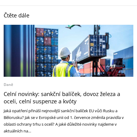
Čtěte dále
Daně
Celní novinky: sankční balíček, dovoz železa a
oceli, celní suspenze a kvóty
Jaká opatření přináší nejnovější sankční balíček EU vůči Rusku a
Bělorusku? Jak se v Evropské unii od 1. července změnila pravidla v
oblasti ochrany trhu s ocelí? A jaké důležité novinky najdeme v
aktuálních na…