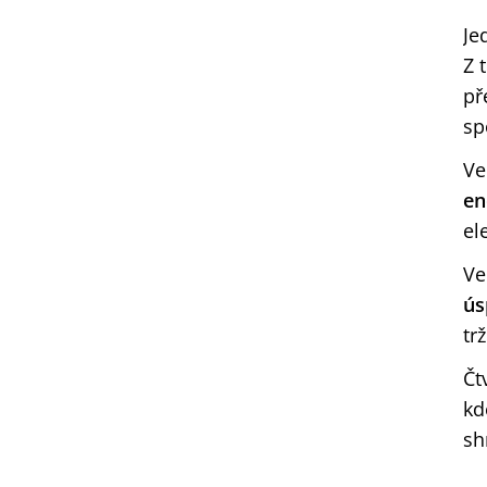
Je
Z 
př
sp
Ve
en
el
Ve
ús
tr
Čt
kd
sh