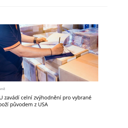
aně
U zavádí celní zvýhodnění pro vybrané
boží původem z USA