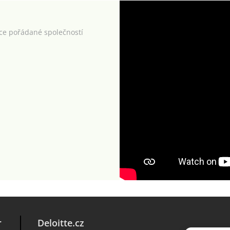
kce pořádané společností
r
Deloitte.cz