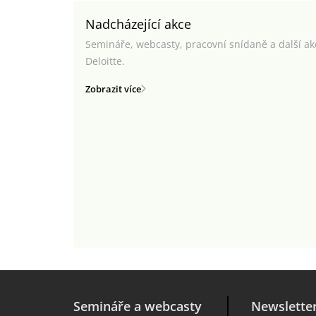
Nadcházející akce
Semináře, webcasty, pracovní snídaně a další a
Deloitte.
Zobrazit více
Semináře a webcasty
Newslette