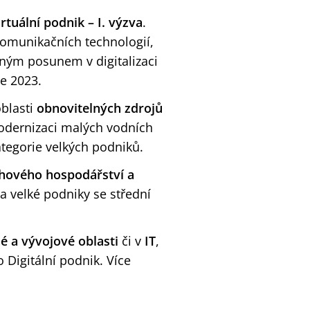
irtuální podnik – I. výzva
.
komunikačních technologií,
zným posunem v digitalizaci
le 2023.
blasti
obnovitelných zdrojů
modernizaci malých vodních
ategorie velkých podniků.
hového hospodářství a
a velké podniky se střední
 a vývojové oblasti
či v
IT
,
 Digitální podnik. Více