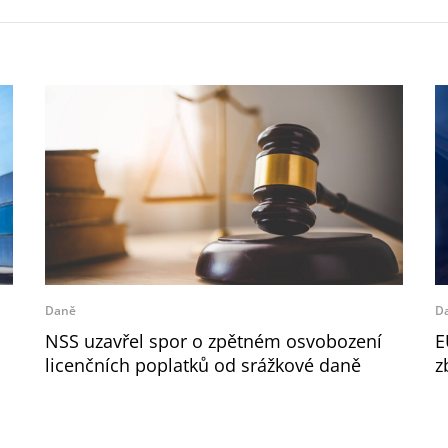
Daně
D
NSS uzavřel spor o zpětném osvobození
E
licenčních poplatků od srážkové daně
z