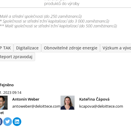
P TAK
Digitalizace
Obnovitelné zdroje energie
Výzkum a vývo
Report zpravodaj
řejněno
 1. 2023
09:14
Antonín Weber
Kateřina Čápová
antoweber@deloittece.com
kcapova@deloittece.com
let