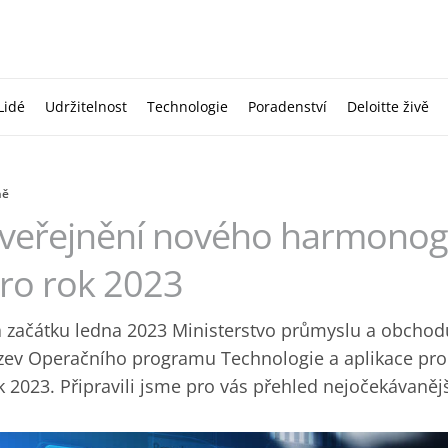
Lidé
Udržitelnost
Technologie
Poradenství
Deloitte živě
ně
veřejnění nového harmono
ro rok 2023
 začátku ledna 2023 Ministerstvo průmyslu a obcho
zev Operačního programu Technologie a aplikace pr
k 2023. Připravili jsme pro vás přehled nejočekávanějš