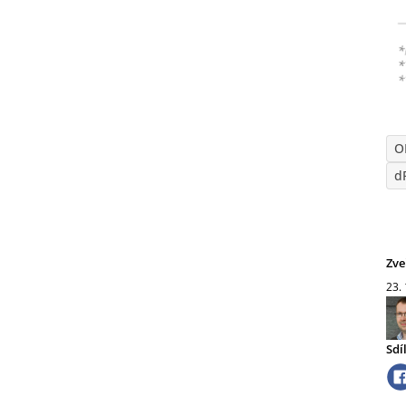
O
d
Zve
23.
Sdí