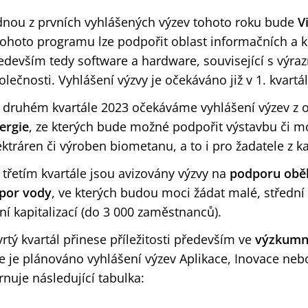
dnou z prvních vyhlášených výzev tohoto roku bude
V
tohoto programu lze podpořit oblast informačních a 
edevším tedy software a hardware, související s výra
olečnosti. Vyhlášení výzvy je očekáváno již v 1. kvartá
 druhém kvartále 2023 očekáváme vyhlášení výzev z o
ergie
, ze kterých bude možné podpořit výstavbu či 
ektráren či výroben biometanu, a to i pro žadatele z k
 třetím kvartále jsou avizovány výzvy na
podporu obě
por vody
, ve kterých budou moci žádat malé, střední 
žní kapitalizací (do 3 000 zaměstnanců).
vrtý kvartál přinese příležitosti především ve
výzkumné
e je plánováno vyhlášení výzev Aplikace, Inovace nebo
rnuje následující tabulka: