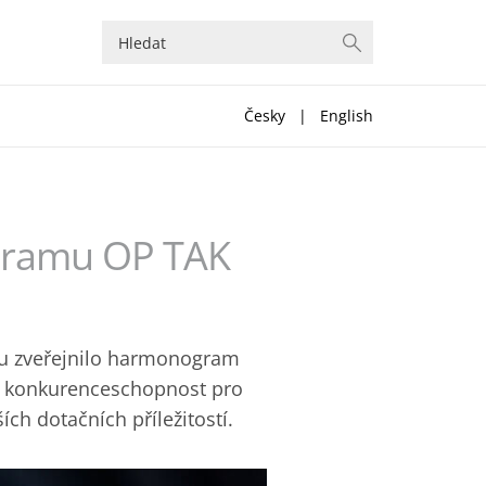
Česky
|
English
gramu OP TAK
du zveřejnilo harmonogram
o konkurenceschopnost pro
ích dotačních příležitostí.