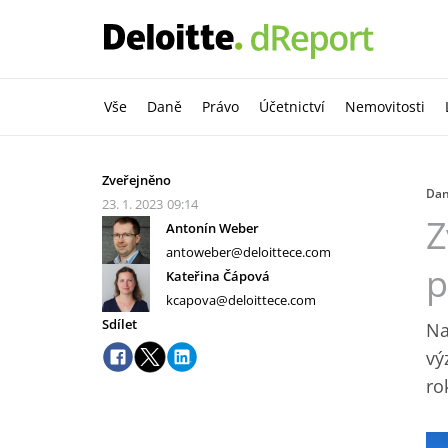
Vše
Daně
Právo
Účetnictví
Nemovitosti
Zveřejněno
Da
23. 1. 2023
09:14
Z
Antonín Weber
antoweber@deloittece.com
p
Kateřina Čápová
kcapova@deloittece.com
Sdílet
Na
vý
ro