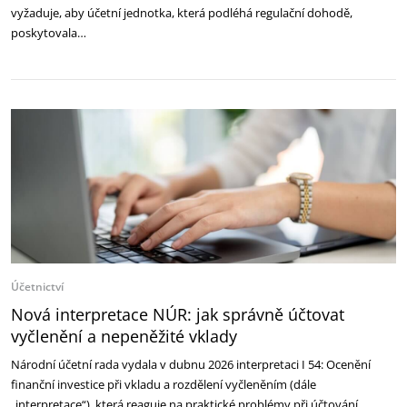
vyžaduje, aby účetní jednotka, která podléhá regulační dohodě,
poskytovala…
Účetnictví
Nová interpretace NÚR: jak správně účtovat
vyčlenění a nepeněžité vklady
Národní účetní rada vydala v dubnu 2026 interpretaci I 54: Ocenění
finanční investice při vkladu a rozdělení vyčleněním (dále
„interpretace“), která reaguje na praktické problémy při účtování