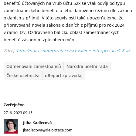
benefitů účtovaných na vrub účtu 52x se však odvíjí od typu
zaměstnaneckého benefitu a jeho daňového režimu dle zákona
o daních z příjmů. V této souvislosti také upozorňujeme, že
připravovaná novela zákona o daních z příjmů pro rok 2024
v rámci tzv. Ozdravného balíčku oblast zaměstnaneckých
benefitů zásadním způsobem mění.
Zdroj:
http://nur.cz/interpretace/schvalene-interpretace/i-8-a/
Odměňování zaměstnanců
Národní účetní rada
České účetnictví
dReport zpravodaj
Zveřejněno
27. 6. 2023
09:15
Jitka Kadlecová
jkadlecova@deloittece.com