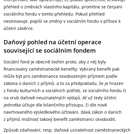
přehled o změnách vlastního kapitálu, promítne se čerpání
sociálního fondu v tomto přehledu. Pokud přehled
nesestavuje, popíší se změny v sociálním fondu v příloze k
účetní závěrce.
Daňový pohled na účetní operace
související se sociálním fondem
Sociální fond je obecně tvořen proto, aby z něj byly
financovány zaměstnanecké benefity. Vybraný benefit pak
může být pro zaměstnance osvobozeným příjmem podle
zákona o daních z příjmů, a to za předpokladu, že je hrazen
z fondu kulturních a sociálních potřeb, ze sociálního fondu či
na vrub daňově neuznatelných výdajů. Ať už tedy účetní
jednotka účtuje dle bilančního přístupu, či dle nově
navrhovaného výsledkového účtování, dává zákon o daních
z příjmů možnost takový benefit zaměstnanci osvobodit.
Způsob zdaňování, resp. daňová uznatelnost zaměstnaneckých