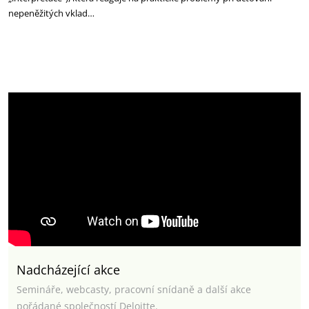
nepeněžitých vklad…
Nadcházející akce
Semináře, webcasty, pracovní snídaně a další akce
pořádané společností Deloitte.