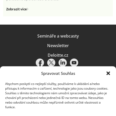
Zobrazit více
Semináře a webcasty
Newsletter
Deloitte.cz
Spravovat Souhlas
Abychom poskytli co nejlepší služby, používáme k ukládání a/nebo
Pravidla používání
|
Ochrana osobních údajů
|
Soubory cookies
|
přístupu k informacím o zařízení, technologie jako jsou soubory cookies.
Deloitte.cz
Souhlas s těmito technologiemi nám umožní zpracovávat údaje, jako je
chování při procházení nebo jedinečná ID na tomto webu. Nesouhlas
© 2026. Více informací najdete v
Pravidlech používání
.
nebo odvolání souhlasu může nepříznivě ovlivnit určité vlastnosti a
funkce.
Deloitte označuje jednu či více společností globální sítě členských
společností Deloitte Touche Tohmatsu Limited („DTTL“) a jejich dceřiné