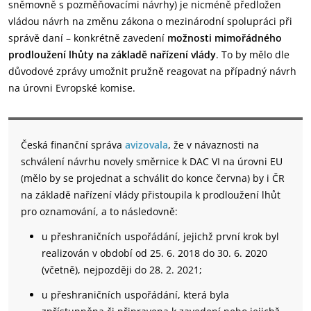
sněmovně s pozměňovacími návrhy) je nicméně předložen
vládou návrh na změnu zákona o mezinárodní spolupráci při
správě daní – konkrétně zavedení
možnosti mimořádného
prodloužení lhůty na základě nařízení vlády
. To by mělo dle
důvodové zprávy umožnit pružně reagovat na případný návrh
na úrovni Evropské komise.
Česká finanční správa
avizovala
, že v návaznosti na
schválení návrhu novely směrnice k DAC VI na úrovni EU
(mělo by se projednat a schválit do konce června) by i ČR
na základě nařízení vlády přistoupila k prodloužení lhůt
pro oznamování, a to následovně:
u přeshraničních uspořádání, jejichž první krok byl
realizován v období od 25. 6. 2018 do 30. 6. 2020
(včetně), nejpozději do 28. 2. 2021;
u přeshraničních uspořádání, která byla