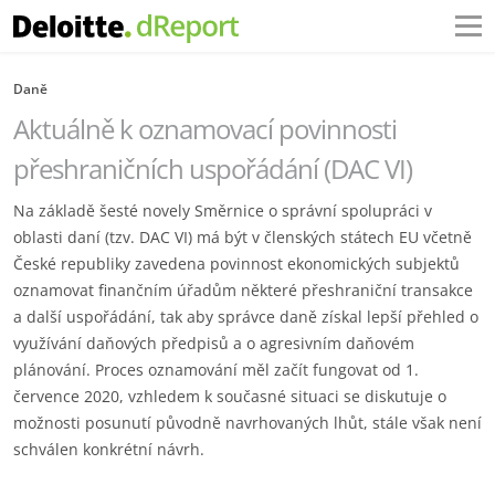
Daně
Aktuálně k oznamovací povinnosti
přeshraničních uspořádání (DAC VI)
Na základě šesté novely Směrnice o správní spolupráci v
oblasti daní (tzv. DAC VI) má být v členských státech EU včetně
České republiky zavedena povinnost ekonomických subjektů
oznamovat finančním úřadům některé přeshraniční transakce
a další uspořádání, tak aby správce daně získal lepší přehled o
využívání daňových předpisů a o agresivním daňovém
plánování. Proces oznamování měl začít fungovat od 1.
července 2020, vzhledem k současné situaci se diskutuje o
možnosti posunutí původně navrhovaných lhůt, stále však není
schválen konkrétní návrh.