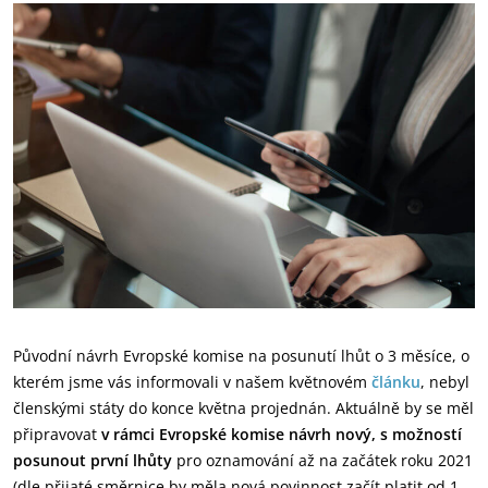
Původní návrh Evropské komise na posunutí lhůt o 3 měsíce, o
kterém jsme vás informovali v našem květnovém
článku
, nebyl
členskými státy do konce května projednán. Aktuálně by se měl
připravovat
v rámci Evropské komise
návrh nový, s možností
posunout první lhůty
pro oznamování až na začátek roku 2021
(dle přijaté směrnice by měla nová povinnost začít platit od 1.