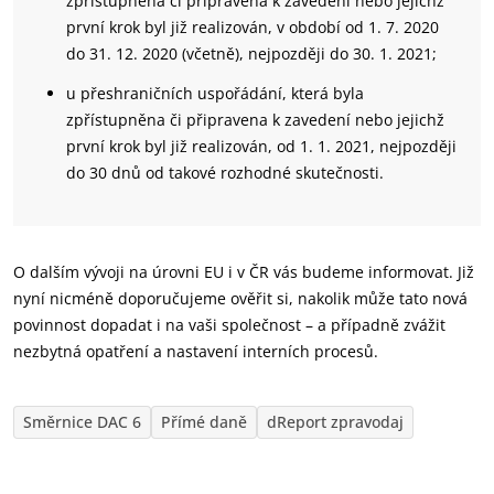
zpřístupněna či připravena k zavedení nebo jejichž
první krok byl již realizován, v období od 1. 7. 2020
do 31. 12. 2020 (včetně), nejpozději do 30. 1. 2021;
u přeshraničních uspořádání, která byla
zpřístupněna či připravena k zavedení nebo jejichž
první krok byl již realizován, od 1. 1. 2021, nejpozději
do 30 dnů od takové rozhodné skutečnosti.
O dalším vývoji na úrovni EU i v ČR vás budeme informovat. Již
nyní nicméně doporučujeme ověřit si, nakolik může tato nová
povinnost dopadat i na vaši společnost – a případně zvážit
nezbytná opatření a nastavení interních procesů.
Směrnice DAC 6
Přímé daně
dReport zpravodaj