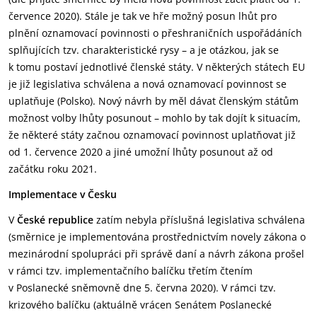
července 2020). Stále je tak ve hře možný posun lhůt pro
plnění oznamovací povinnosti o přeshraničních uspořádáních
splňujících tzv. charakteristické rysy – a je otázkou, jak se
k tomu postaví jednotlivé členské státy. V některých státech EU
je již legislativa schválena a nová oznamovací povinnost se
uplatňuje (Polsko). Nový návrh by měl dávat členským státům
možnost volby lhůty posunout – mohlo by tak dojít k situacím,
že některé státy začnou oznamovací povinnost uplatňovat již
od 1. července 2020 a jiné umožní lhůty posunout až od
začátku roku 2021.
Implementace v Česku
V
České republice
zatím nebyla příslušná legislativa schválena
(směrnice je implementována prostřednictvím novely zákona o
mezinárodní spolupráci při správě daní a návrh zákona prošel
v rámci tzv. implementačního balíčku třetím čtením
v Poslanecké sněmovně dne 5. června 2020). V rámci tzv.
krizového balíčku (aktuálně vrácen Senátem Poslanecké