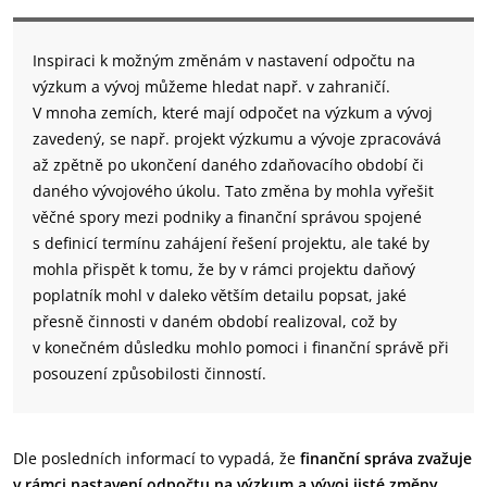
Inspiraci k možným změnám v nastavení odpočtu na
výzkum a vývoj můžeme hledat např. v zahraničí.
V mnoha zemích, které mají odpočet na výzkum a vývoj
zavedený, se např. projekt výzkumu a vývoje zpracovává
až zpětně po ukončení daného zdaňovacího období či
daného vývojového úkolu. Tato změna by mohla vyřešit
věčné spory mezi podniky a finanční správou spojené
s definicí termínu zahájení řešení projektu, ale také by
mohla přispět k tomu, že by v rámci projektu daňový
poplatník mohl v daleko větším detailu popsat, jaké
přesně činnosti v daném období realizoval, což by
v konečném důsledku mohlo pomoci i finanční správě při
posouzení způsobilosti činností.
Dle posledních informací to vypadá, že
finanční správa zvažuje
v rámci nastavení odpočtu na výzkum a vývoj jisté změny
.