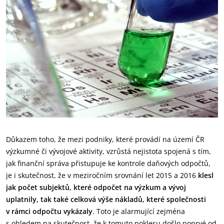
Důkazem toho, že mezi podniky, které provádí na území ČR
výzkumné či vývojové aktivity, vzrůstá nejistota spojená s tím,
jak finanční správa přistupuje ke kontrole daňových odpočtů,
je i skutečnost, že v meziročním srovnání let 2015 a 2016
klesl
jak počet subjektů, které odpočet na výzkum a vývoj
uplatnily, tak také celková výše nákladů, které společnosti
v rámci odpočtu vykázaly
. Toto je alarmující zejména
s ohledem na skutečnost, že k tomuto poklesu došlo poprvé od