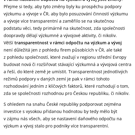
Přejme si tedy, aby tyto změny byly ku prospěchu podpory
výzkumu a vývoje v ČR, aby bylo posuzování činností výzkumu
a vývoje více transparentní a zaměřilo se na skutečnou
podstatu věci, tedy primárně na skutečnost, zda společnosti
doopravdy dělají výzkumné a vývojové aktivity, či nikoliv.
Větší
transparentnost v rámci odpočtu na výzkum a vývoj
není důležitá jen z pohledu firem působících v ČR, ale také
z pohledu společností, které zvažují v regionu střední Evropy
budovat nová či rozšiřovat stávající výzkumná a vývojová centra
a řeší, do které země je umístit. Transparentnost jednotlivých
režimů podpory v daných zemí je pak v rámci tohoto
rozhodování jedním z klíčových faktorů, které rozhodují o tom,
zda se společnosti rozhodnou pro Českou republiku, či nikoliv.
S ohledem na snahu České republiky podporovat zejména
investice s vysokou přidanou hodnotou by tedy mělo být
v zájmu nás všech, aby se nastavení daňového odpočtu na
výzkum a vývoj stalo pro podniky více transparentní.