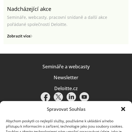
Nadcházející akce
Semináře, webcasty, pracovní snídaně a další akce
pořádané společností Deloitte.
Zobrazit více
Semináře a webcasty
Newsletter
Deloitte.cz
Spravovat Souhlas
Abychom poskytli co nejlepší služby, používáme k ukládání a/nebo
Pravidla používání
|
Ochrana osobních údajů
|
Soubory cookies
|
přístupu k informacím o zařízení, technologie jako jsou soubory cookies.
Deloitte.cz
Souhlas s těmito technologiemi nám umožní zpracovávat údaje, jako je