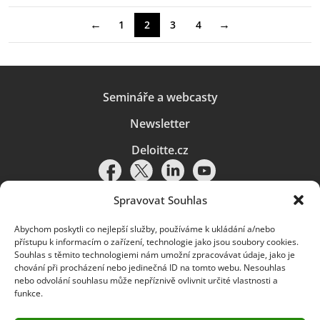
←
→
1
2
3
4
Semináře a webcasty
Newsletter
Deloitte.cz
Spravovat Souhlas
Abychom poskytli co nejlepší služby, používáme k ukládání a/nebo
Pravidla používání
|
Ochrana osobních údajů
|
Soubory cookies
|
přístupu k informacím o zařízení, technologie jako jsou soubory cookies.
Deloitte.cz
Souhlas s těmito technologiemi nám umožní zpracovávat údaje, jako je
chování při procházení nebo jedinečná ID na tomto webu. Nesouhlas
© 2026. Více informací najdete v
Pravidlech používání
.
nebo odvolání souhlasu může nepříznivě ovlivnit určité vlastnosti a
funkce.
Deloitte označuje jednu či více společností globální sítě členských
společností Deloitte Touche Tohmatsu Limited („DTTL“) a jejich dceřiné
a přidružené subjekty (souhrnně „organizace Deloitte“). Společnost DTTL