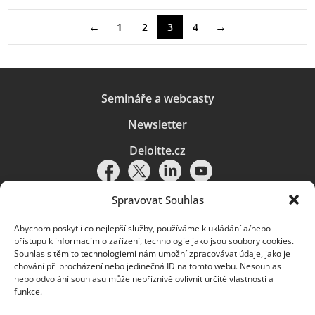
←
→
1
2
3
4
Semináře a webcasty
Newsletter
Deloitte.cz
Spravovat Souhlas
Abychom poskytli co nejlepší služby, používáme k ukládání a/nebo
Pravidla používání
|
Ochrana osobních údajů
|
Soubory cookies
|
přístupu k informacím o zařízení, technologie jako jsou soubory cookies.
Deloitte.cz
Souhlas s těmito technologiemi nám umožní zpracovávat údaje, jako je
chování při procházení nebo jedinečná ID na tomto webu. Nesouhlas
© 2026. Více informací najdete v
Pravidlech používání
.
nebo odvolání souhlasu může nepříznivě ovlivnit určité vlastnosti a
funkce.
Deloitte označuje jednu či více společností globální sítě členských
společností Deloitte Touche Tohmatsu Limited („DTTL“) a jejich dceřiné