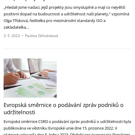
„Hledali jsme nadaci, jejíž projekty jsou smysluplné a mají co největší
pozitivní dopad na budoucnost a udržitelnost naší planety,“ vzpomíná
Olga Třísková, ředitelka pro mezinárodní standardy ISO a
zakladatelka…
3. 5. 2023
•
Pavlína Skřivánková
Evropská směrnice o podávání zpráv podniků o
udržitelnosti
Evropská směrnice CSRD o podávání zpráv podniků o udržitelnosti byla
publikována ve věstníku Evropské unie dne 15. prosince 2022. V
platnost vstoupila dne 5. ledna 2023. Období pro transpozici členskými