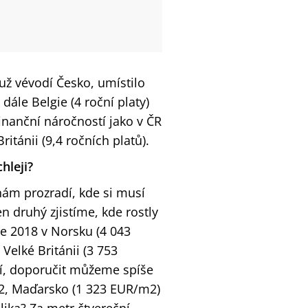
už vévodí Česko, umístilo
 dále Belgie (4 roční platy)
nanční náročností jako v ČR
ritánii (9,4 ročních platů).
hleji?
 nám prozradí, kde si musí
en druhý zjistíme, kde rostly
ce 2018 v Norsku (4 043
Velké Británii (3 753
ičí, doporučit můžeme spíše
2, Maďarsko (1 323 EUR/m2)