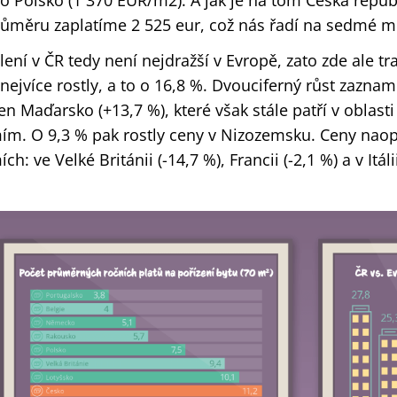
o Polsko (1 370 EUR/m2). A jak je na tom Česká repub
růměru zaplatíme 2 525 eur, což nás řadí na sedmé m
lení v ČR tedy není nejdražší v Evropě, zato zde ale t
 nejvíce rostly, a to o 16,8 %. Dvouciferný růst zazn
jen Maďarsko (+13,7 %), které však stále patří v oblast
ím. O 9,3 % pak rostly ceny v Nizozemsku. Ceny naop
ch: ve Velké Británii (-14,7 %), Francii (-2,1 %) a v Itálii