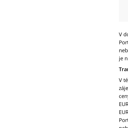
V d
Por
neb
je n
Tra
V t
záj
cen
EUR
EUR
Por