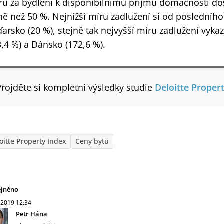
rů za bydlení k disponibilnímu příjmu domácností do
ě než 50 %. Nejnižší míru zadlužení si od posledníh
arsko (20 %), stejně tak nejvyšší míru zadlužení vyka
3,4 %) a Dánsko (172,6 %).
Projděte si kompletní výsledky studie
Deloitte Proper
oitte Property Index
Ceny bytů
ejněno
. 2019
12:34
Petr Hána