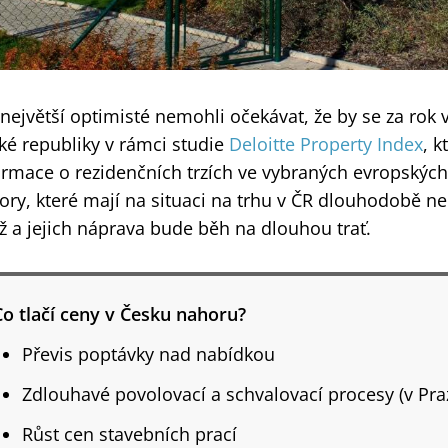
 největší optimisté nemohli očekávat, že by se za ro
ké republiky v rámci studie
Deloitte Property Index
, 
ormace o rezidenčních trzích ve vybraných evropských
tory, které mají na situaci na trhu v ČR dlouhodobě nepř
éž a jejich náprava bude běh na dlouhou trať.
Co tlačí ceny v Česku nahoru?
Převis poptávky nad nabídkou
Zdlouhavé povolovací a schvalovací procesy (v Pra
Růst cen stavebních prací