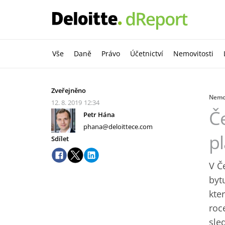
Vše
Daně
Právo
Účetnictví
Nemovitosti
Zveřejněno
Nemov
12. 8. 2019
12:34
Če
Petr Hána
phana@deloittece.com
pl
Sdílet
V Č
byt
kte
roc
sle