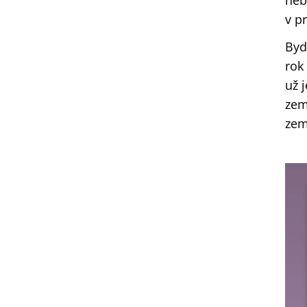
neb
v p
Byd
rok
už 
zem
zemí