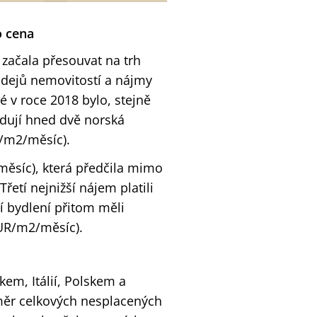
o cena
ačala přesouvat na trh
rodejů nemovitostí a nájmy
 v roce 2018 bylo, stejně
ledují hned dvě norská
/m2/měsíc).
měsíc), která předčila mimo
řetí nejnižší nájem platili
í bydlení přitom měli
EUR/m2/měsíc).
kem, Itálií, Polskem a
ěr celkových nesplacených