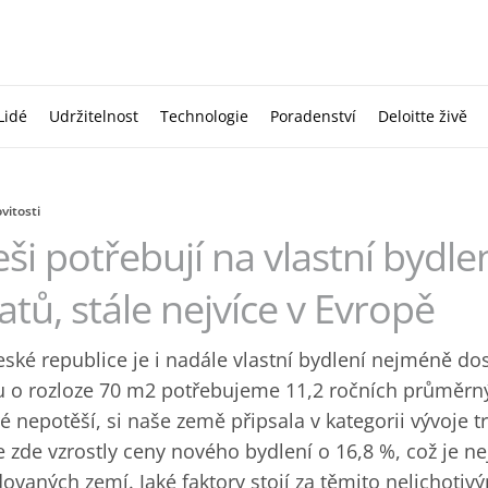
Lidé
Udržitelnost
Technologie
Poradenství
Deloitte živě
itosti
ši potřebují na vlastní bydle
atů, stále nejvíce v Evropě
eské republice je i nadále vlastní bydlení nejméně do
u o rozloze 70 m2 potřebujeme 11,2 ročních průměrnýc
ré nepotěší, si naše země připsala v kategorii vývoje 
e zde vzrostly ceny nového bydlení o 16,8 %, což je ne
dovaných zemí. Jaké faktory stojí za těmito nelichotiv