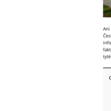
Ani
Čes
inf
fak
tyt