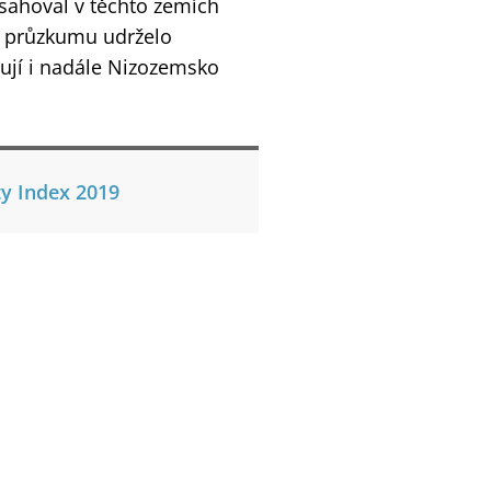
sahoval v těchto zemích
o průzkumu udrželo
zují i nadále Nizozemsko
ty Index 2019