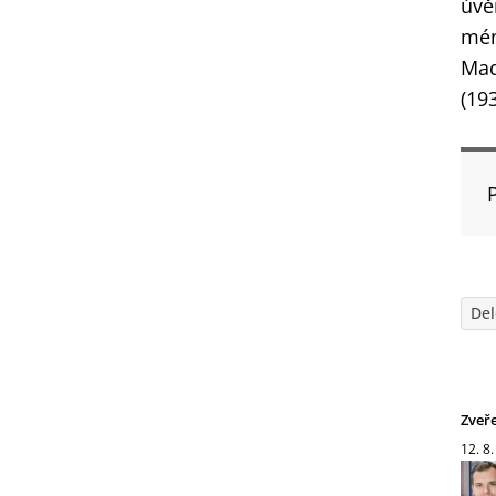
úvě
mén
Maď
(19
Del
Zveř
12. 8