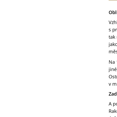
Obl
Vzh
s p
tak
jak
měs
Na 
jin
Ost
v m
Zad
A p
Rak