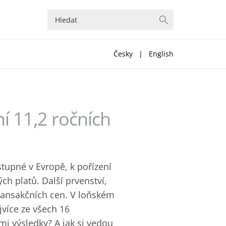
Česky
|
English
ní 11,2 ročních
stupné v Evropě, k pořízení
h platů. Další prvenství,
transakčních cen. V loňském
jvíce ze všech 16
ými výsledky? A jak si vedou