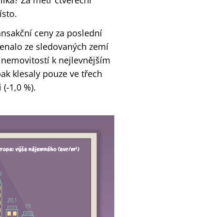
lika? Za metr čtvereční
ísto.
ransakční ceny za poslední
amenalo ze sledovaných zemí
i nemovitostí k nejlevnějším
ak klesaly pouze ve třech
 (-1,0 %).