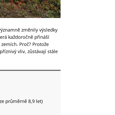
k významně změnily výsledky
která každoročně přináší
 zemích. Proč? Protože
íznivý vliv, zůstávají stále
ze průměrně 8,9 let)