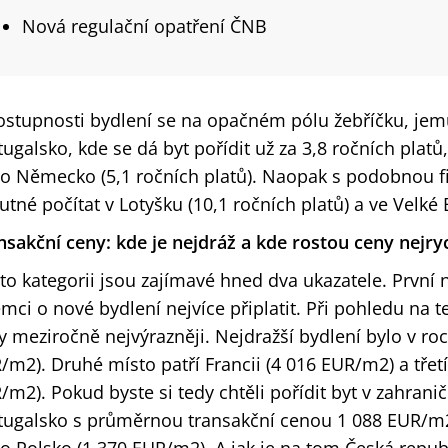
Nová regulační opatření ČNB
ostupnosti bydlení se na opačném pólu žebříčku, jem
tugalsko, kde se dá byt pořídit už za 3,8 ročních platů,
o Německo (5,1 ročních platů). Naopak s podobnou fi
utné počítat v Lotyšku (10,1 ročních platů) a ve Velké B
nsakční ceny: kde je nejdráž a kde rostou ceny nejryc
éto kategorii jsou zajímavé hned dva ukazatele. První
emci o nové bydlení nejvíce připlatit. Při pohledu na t
y meziročně nejvýrazněji. Nejdražší bydlení bylo v ro
/m2). Druhé místo patří Francii (4 016 EUR/m2) a třetí 
/m2). Pokud byste si tedy chtěli pořídit byt v zahran
tugalsko s průměrnou transakční cenou 1 088 EUR/m