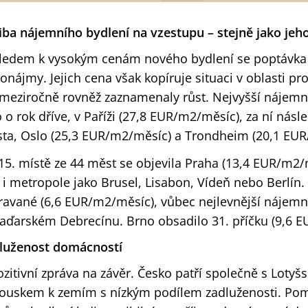
iba nájemního bydlení na vzestupu – stejně jako jeh
ledem k vysokým cenám nového bydlení se poptávka z
ronájmy. Jejich cena však kopíruje situaci v oblasti p
 meziročně rovněž zaznamenaly růst. Nejvyšší nájemné
o o rok dříve, v Paříži (27,8 EUR/m2/měsíc), za ní nás
ta, Oslo (25,3 EUR/m2/měsíc) a Trondheim (20,1 EUR
15. místě ze 44 měst se objevila Praha (13,4 EUR/m2/
é i metropole jako Brusel, Lisabon, Vídeň nebo Berlín. T
ravané (6,6 EUR/m2/měsíc), vůbec nejlevnější nájemn
aďarském Debrecínu. Brno obsadilo 31. příčku (9,6 
luženost domácností
ozitivní zpráva na závěr. Česko patří společně s Lotyšs
ouskem k zemím s nízkým podílem zadluženosti. Pom