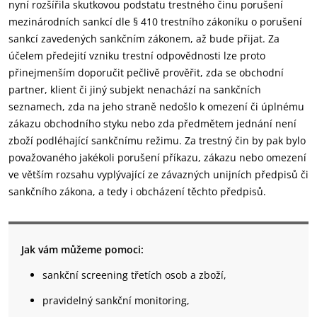
nyní rozšířila skutkovou podstatu trestného činu porušení
mezinárodních sankcí dle § 410 trestního zákoníku o porušení
sankcí zavedených sankčním zákonem, až bude přijat. Za
účelem předejití vzniku trestní odpovědnosti lze proto
přinejmenším doporučit pečlivě prověřit, zda se obchodní
partner, klient či jiný subjekt nenachází na sankčních
seznamech, zda na jeho straně nedošlo k omezení či úplnému
zákazu obchodního styku nebo zda předmětem jednání není
zboží podléhající sankčnímu režimu. Za trestný čin by pak bylo
považovaného jakékoli porušení příkazu, zákazu nebo omezení
ve větším rozsahu vyplývající ze závazných unijních předpisů či
sankčního zákona, a tedy i obcházení těchto předpisů.
Jak vám můžeme pomoci:
sankční screening třetích osob a zboží,
pravidelný sankční monitoring,