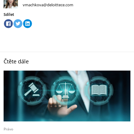
vmachkova@deloittece.com
Sdílet
Čtěte dále
Právo