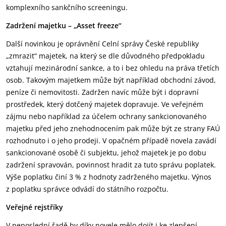
komplexního sankčního screeningu.
Zadržení majetku – „Asset freeze“
Další novinkou je oprávnění Celní správy České republiky
„zmrazit“ majetek, na který se dle důvodného předpokladu
vztahují mezinárodní sankce, a to i bez ohledu na práva třetích
osob. Takovým majetkem může být například obchodní závod,
peníze či nemovitosti. Zadržen navíc může být i dopravní
prostředek, který dotčený majetek dopravuje. Ve veřejném
zájmu nebo například za účelem ochrany sankcionovaného
majetku před jeho znehodnocením pak může být ze strany FAÚ
rozhodnuto i o jeho prodeji. V opačném případě novela zavádí
sankcionované osobě či subjektu, jehož majetek je po dobu
zadržení spravován, povinnost hradit za tuto správu poplatek.
Výše poplatku činí 3 % z hodnoty zadrženého majetku. Výnos
z poplatku správce odvádí do státního rozpočtu.
Veřejné rejstříky
V neposlední řadě by díky novele mělo dojít i ke zlepšení