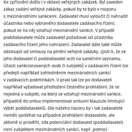
Ke zpřísnění došlo i v oblasti veřejných zakázek. Byl zaveden
zákaz zadání veřejné zakázky, pokud by to bylo v rozporu
s mezinárodními sankcemi. Zadavatel musí vyloučit či nahradit
účastníka nebo vybraného dodavatele zadávacího řízení,
pokud se na něj vztahují mezinárodní sankce. V případě
poddodavatele může zadavatel požadovat od účastníka
zadávacího řízení jeho nahrazení. Zadavatel dále také může
odstoupit od smlouvy na plnění veřejné zakázky, zjistí-li, že se
jeho dodavatel či poddodavatel ocitl na sankčním seznamu.
Účasti sankcionovaných osob či subjektů v zadávacím řízení lze
předejít například zohledněním mezinárodních sankcí
v zadávacích podmínkách. V praxi tak lze po dodavateli
například vyžadovat předložení čestného prohlášení, že se
nejedná o subjekt, na který se vztahují mezinárodní sankce,
případně do smluv implementovat smluvní klauzule limitující
výběr poddodavatelů. Dle našeho názoru by i tak zadavatelé
neměli spoléhat na případné prohlášení dodavatele, ale
aktivně si prověřit, zda potenciální dodavatel (poddodavatel)
není subjektem mezinárodních sankcí, např. pomocí