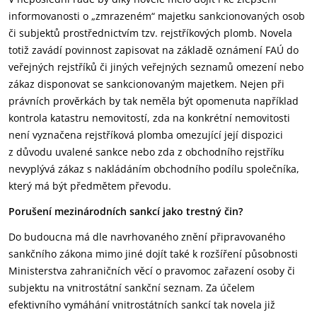
informovanosti o „zmrazeném“ majetku sankcionovaných osob
či subjektů prostřednictvím tzv. rejstříkových plomb. Novela
totiž zavádí povinnost zapisovat na základě oznámení FAÚ do
veřejných rejstříků či jiných veřejných seznamů omezení nebo
zákaz disponovat se sankcionovaným majetkem. Nejen při
právních prověrkách by tak neměla být opomenuta například
kontrola katastru nemovitostí, zda na konkrétní nemovitosti
není vyznačena rejstříková plomba omezující její dispozici
z důvodu uvalené sankce nebo zda z obchodního rejstříku
nevyplývá zákaz s nakládáním obchodního podílu společníka,
který má být předmětem převodu.
Porušení mezinárodních sankcí jako trestný čin?
Do budoucna má dle navrhovaného znění připravovaného
sankčního zákona mimo jiné dojít také k rozšíření působnosti
Ministerstva zahraničních věcí o pravomoc zařazení osoby či
subjektu na vnitrostátní sankční seznam. Za účelem
efektivního vymáhání vnitrostátních sankcí tak novela již