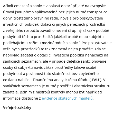
Ačkoli omezení a sankce v oblasti dotací přijaté na evropské
úrovni jsou přímo aplikovatelné bez jejich nutné transpozice
do vnitrostátního právního řádu, novela pro poskytovatele
investičních pobídek, dotací či jiných peněžních prostředků
z veřejného rozpočtu zavádí omezení či úplný zákaz v podobě
poskytnutí těchto prostředků jakékoli osobě nebo subjektu
podléhajícímu režimu mezinárodních sankcí. Pro poskytovatele
veřejných prostředků to tak znamená nejen prověřit, zda se
například žadatel o dotaci či investiční pobídku nenachází na
sankčních seznamech, ale v případě detekce sankcionované
osoby či subjektu navíc zákaz prostředky takové osobě
poskytnout a povinnost tuto skutečnost bez zbytečného
odkladu nahlásit Finančnímu analytickému úřadu („
FAÚ
“). V
sankčních seznamech je nutné prověřit i vlastnickou strukturu
žadatele. Jedním z nástrojů kontroly mohou být například
informace dostupné z
evidence skutečných majitelů
.
Veřejné zakázky