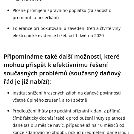
Plošné promíjení správního poplatku (za žádost o
prominutí a posečkání)
Tolerance při pokutování u zavedení třetí a čtvrté vlny
elektronické evidence tržeb od 1. května 2020
Připomínáme také další možnosti, které
mohou přispět k efektivnímu řešení
současných problémů (současný daňový
řád je již nabízí):
Institut snížení hrazených záloh na daňové povinnosti
včetně úplného zrušení, a to i zpětně
Prodloužení lhůty pro podání přiznání k dani z příjmů,
čímž fakticky dochází také k prodloužení lhůty splatnosti
daně (až o 3 měsíce navíc, případně až na 10 měsíců od
konce zdaňovacího období, pokud předmětem daně jsou i