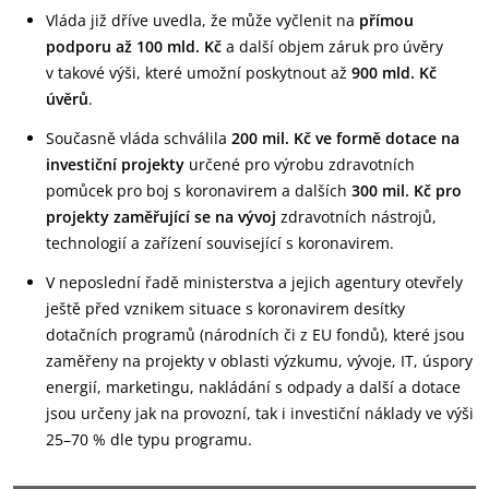
Vláda již dříve uvedla, že může vyčlenit na
přímou
podporu až 100 mld. Kč
a další objem záruk pro úvěry
v takové výši, které umožní poskytnout až
900 mld. Kč
úvěrů
.
Současně vláda schválila
200 mil. Kč ve formě dotace na
investiční projekty
určené pro výrobu zdravotních
pomůcek pro boj s koronavirem a dalších
300 mil. Kč pro
projekty zaměřující se na vývoj
zdravotních nástrojů,
technologií a zařízení související s koronavirem.
V neposlední řadě ministerstva a jejich agentury otevřely
ještě před vznikem situace s koronavirem desítky
dotačních programů (národních či z EU fondů), které jsou
zaměřeny na projekty v oblasti výzkumu, vývoje, IT, úspory
energií, marketingu, nakládání s odpady a další a dotace
jsou určeny jak na provozní, tak i investiční náklady ve výši
25–70 % dle typu programu.