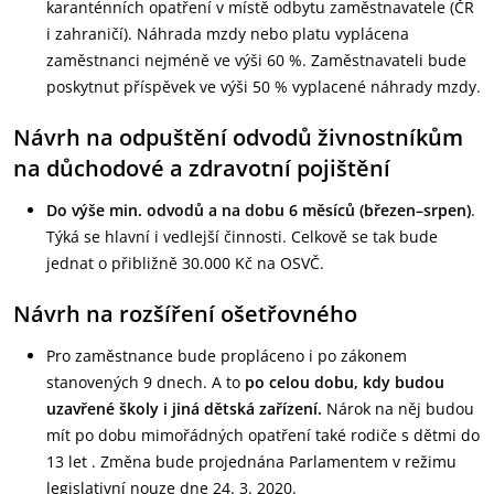
karanténních opatření v místě odbytu zaměstnavatele (ČR
i zahraničí). Náhrada mzdy nebo platu vyplácena
zaměstnanci nejméně ve výši 60 %. Zaměstnavateli bude
poskytnut příspěvek ve výši 50 % vyplacené náhrady mzdy.
Návrh na odpuštění odvodů živnostníkům
na důchodové a zdravotní pojištění
Do výše min. odvodů
a na dobu 6 měsíců (březen–srpen)
.
Týká se hlavní i vedlejší činnosti. Celkově se tak bude
jednat o přibližně 30.000 Kč na OSVČ.
Návrh na rozšíření ošetřovného
Pro zaměstnance bude propláceno i po zákonem
stanovených 9 dnech. A to
po celou dobu, kdy budou
uzavřené školy i jiná dětská zařízení.
Nárok na něj budou
mít po dobu mimořádných opatření také rodiče s dětmi do
13 let . Změna bude projednána Parlamentem v režimu
legislativní nouze dne 24. 3. 2020.