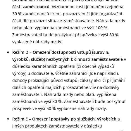
části zaměstnanců.
Významnou částí je míněno zejména
30 % zaměstnanců firem, provozoven či jiné organizační
části dle provozní situace zaměstnavatele. Náhrada mzdy
nebo platu vyplácena zaměstnanci ve výši 100 %.
Zaměstnavateli bude poskytnut příspěvek ve výši 80 %
vyplacené náhrady mzdy.
Režim D – Omezení dostupnosti vstupů (surovin,
výrobků, služeb) nezbytných k činnosti zaměstnavatele
v
důsledku karanténních opatření (či obecně výpadků
výroby) u dodavatele, včetně zahraničí. Jde například u
dohody prokazující původ vstupů, zákazy akcí či přijímání
dalších opatření majících prokazatelně vliv na dodávky
zaměstnavateli. Náhrada mzdy nebo platu vyplácena
zaměstnanci ve výši 80 %. Zaměstnavateli bude poskytnut
příspěvek ve výši 50 % vyplacené náhrady mzdy.
Režim E – Omezení poptávky po službách, výrobcích
a
jiných produktech zaměstnavatele v důsledku