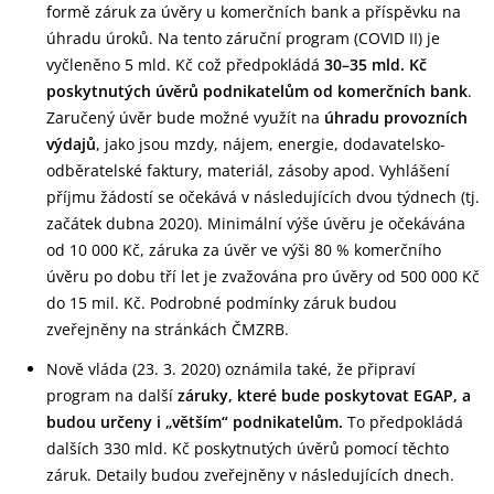
formě záruk za úvěry u komerčních bank a příspěvku na
úhradu úroků. Na tento záruční program (COVID II) je
vyčleněno 5 mld. Kč což předpokládá
30–35 mld. Kč
poskytnutých úvěrů podnikatelům od komerčních bank
.
Zaručený úvěr bude možné využít na
úhradu provozních
výdajů
, jako jsou mzdy, nájem, energie, dodavatelsko-
odběratelské faktury, materiál, zásoby apod. Vyhlášení
příjmu žádostí se očekává v následujících dvou týdnech (tj.
začátek dubna 2020). Minimální výše úvěru je očekávána
od 10 000 Kč, záruka za úvěr ve výši 80 % komerčního
úvěru po dobu tří let je zvažována pro úvěry od 500 000 Kč
do 15 mil. Kč. Podrobné podmínky záruk budou
zveřejněny na stránkách ČMZRB.
Nově vláda (23. 3. 2020) oznámila také, že připraví
program na další
záruky, které bude poskytovat EGAP, a
budou určeny i „větším“ podnikatelům.
To předpokládá
dalších 330 mld. Kč poskytnutých úvěrů pomocí těchto
záruk. Detaily budou zveřejněny v následujících dnech.