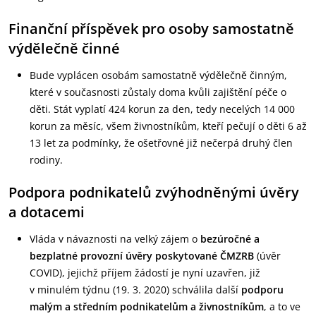
Finanční příspěvek pro osoby samostatně
výdělečně činné
Bude vyplácen osobám samostatně výdělečně činným,
které v současnosti zůstaly doma kvůli zajištění péče o
děti. Stát vyplatí 424 korun za den, tedy necelých 14 000
korun za měsíc, všem živnostníkům, kteří pečují o děti 6 až
13 let za podmínky, že ošetřovné již nečerpá druhý člen
rodiny.
Podpora podnikatelů zvýhodněnými úvěry
a dotacemi
Vláda v návaznosti na velký zájem o
bezúročné a
bezplatné provozní úvěry poskytované ČMZRB
(úvěr
COVID), jejichž příjem žádostí je nyní uzavřen, již
v minulém týdnu (19. 3. 2020) schválila další
podporu
malým a středním podnikatelům a živnostníkům
, a to ve