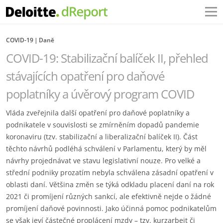
COVID-19
Daně
COVID-19: Stabilizační balíček II, přehled
stávajících opatření pro daňové
poplatníky a úvěrový program COVID
Vláda zveřejnila další opatření pro daňové poplatníky a
podnikatele v souvislosti se zmírněním dopadů pandemie
koronaviru (tzv. stabilizační a liberalizační balíček II). Část
těchto návrhů podléhá schválení v Parlamentu, který by měl
návrhy projednávat ve stavu legislativní nouze. Pro velké a
střední podniky prozatím nebyla schválena zásadní opatření v
oblasti daní. Většina změn se týká odkladu placení daní na rok
2021 či promíjení různých sankcí, ale efektivně nejde o žádné
promíjení daňové povinnosti. Jako účinná pomoc podnikatelům
se však jeví částečné proplácení mzdy – tzv. kurzarbeit či