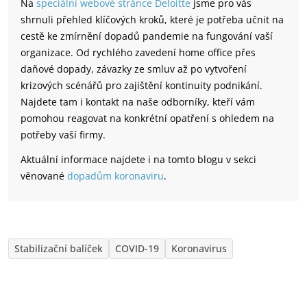
Na
speciální webové stránce Deloitte
jsme pro vás
shrnuli přehled klíčových kroků, které je potřeba učnit na
cestě ke zmírnění dopadů pandemie na fungování vaší
organizace. Od rychlého zavedení home office přes
daňové dopady, závazky ze smluv až po vytvoření
krizových scénářů pro zajištění kontinuity podnikání.
Najdete tam i kontakt na naše odborníky, kteří vám
pomohou reagovat na konkrétní opatření s ohledem na
potřeby vaší firmy.
Aktuální informace najdete i na tomto blogu v sekci
věnované
dopadům koronaviru
.
Stabilizační balíček
COVID-19
Koronavirus