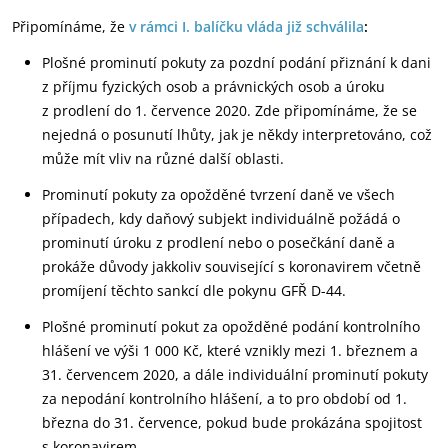
Připomínáme, že
v rámci I. balíčku vláda již schválila
:
Plošné prominutí pokuty za pozdní podání přiznání k dani
z příjmu fyzických osob a právnických osob a úroku
z prodlení do 1. července 2020. Zde připomínáme, že se
nejedná o posunutí lhůty, jak je někdy interpretováno, což
může mít vliv na různé další oblasti.
Prominutí pokuty za opožděné tvrzení daně ve všech
případech, kdy daňový subjekt individuálně požádá o
prominutí úroku z prodlení nebo o posečkání daně a
prokáže důvody jakkoliv související s koronavirem včetně
promíjení těchto sankcí dle pokynu GFŘ D-44.
Plošné prominutí pokut za opožděné podání kontrolního
hlášení ve výši 1 000 Kč, které vznikly mezi 1. březnem a
31. červencem 2020, a dále individuální prominutí pokuty
za nepodání kontrolního hlášení, a to pro období od 1.
března do 31. července, pokud bude prokázána spojitost
s koronavirem.