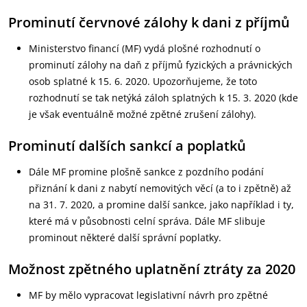
Prominutí červnové zálohy k dani z příjmů
Ministerstvo financí (MF) vydá plošné rozhodnutí o
prominutí zálohy na daň z příjmů fyzických a právnických
osob splatné k 15. 6. 2020. Upozorňujeme, že toto
rozhodnutí se tak netýká záloh splatných k 15. 3. 2020 (kde
je však eventuálně možné zpětné zrušení zálohy).
Prominutí dalších sankcí a poplatků
Dále MF promine plošně sankce z pozdního podání
přiznání k dani z nabytí nemovitých věcí (a to i zpětně) až
na 31. 7. 2020, a promine další sankce, jako například i ty,
které má v působnosti celní správa. Dále MF slibuje
prominout některé další správní poplatky.
Možnost zpětného uplatnění ztráty za 2020
MF by mělo vypracovat legislativní návrh pro zpětné