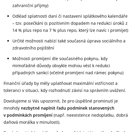
zahraniční příjmy)
Odklad splatnosti daní či nastavení splátkového kalendáře
– tzv. posečkání (s pozitivním dopadem na redukci úroků z
14 % plus repo na 7 % plus repo, který lze navíc i promíjet)
Určité možnosti nabízí také současná úprava sociálního a
zdravotního pojištění
Možnosti promíjení dle současného pokynu, kdy
mimořádné důvody obvykle mohou vést k redukci
případných sankcí (včetně promíjení nad rámec pokynu)
Finanční úřady by měly uplatňovat maximální vstřícnost a
toleranci v situaci, kdy rozhodnutí závisí na správním uvážení.
Dovolujeme si Vás upozornit, že pro úspěšné prominutí je
mnohdy
nezbytné naplnit řadu podmínek stanovených
v podmínkách promíjení
(např. neexistence nedoplatku, dobrá
daňová morálka v minulosti).