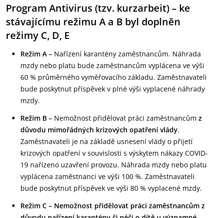
Program Antivirus (tzv. kurzarbeit) – ke
stávajícímu režimu A a B byl doplněn
režimy C, D, E
Režim A –
Nařízení karantény zaměstnancům. Náhrada
mzdy nebo platu bude zaměstnancům vyplácena ve výši
60 % průměrného vyměřovacího základu. Zaměstnavateli
bude poskytnut příspěvek v plné výši vyplacené náhrady
mzdy.
Režim B –
Nemožnost přidělovat práci zaměstnancům
z
důvodu mimořádných krizových opatření vlády
.
Zaměstnavateli je na základě usnesení vlády o přijetí
krizových opatření v souvislosti s výskytem nákazy COVID-
19 nařízeno uzavření provozu. Náhrada mzdy nebo platu
vyplácena zaměstnanci ve výši 100 %. Zaměstnavateli
bude poskytnut příspěvek ve výši 80 % vyplacené mzdy.
Režim C – Nemožnost přidělovat práci zaměstnancům z
důvodu nařízení karantény či péči o dítě u významné