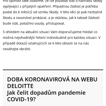
Pro úplnost také uvádíme, že lze požádat stát o náhradu škody
vyplývající z přijatých opatření. Případnou žádost je potřeba
podat do 6 měsíců od vzniku škody. V této věci je pak nezbytné
škodu a souvislost prokázat, a je otázkou, jak k takové žádosti
bude stát, potažmo soudy, přistupovat.
S ohledem na aktuální situaci Vám doporučujeme hledat co
možná nejvhodnější řešení individuálně pro každou situaci. V
případě dotazů vztahujících se k této oblasti se na nás
neváhejte obrátit.
DOBA KORONAVIROVÁ NA WEBU
DELOITTE
Jak čelit dopadům pandemie
COVID-19?