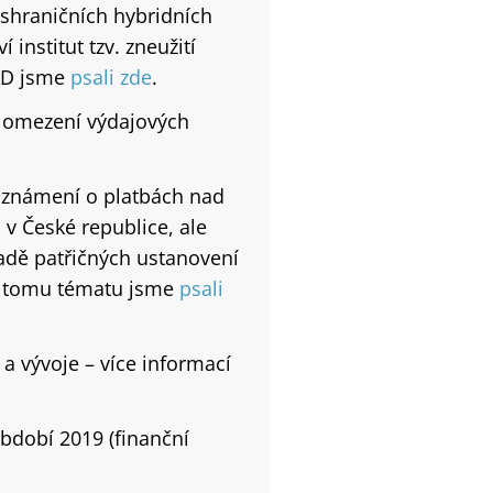
eshraničních hybridních
institut tzv. zneužití
AD jsme
psali zde
.
o omezení výdajových
oznámení o platbách nad
 v České republice, ale
dě patřičných ustanovení
k tomu tématu jsme
psali
a vývoje – více informací
bdobí 2019 (finanční