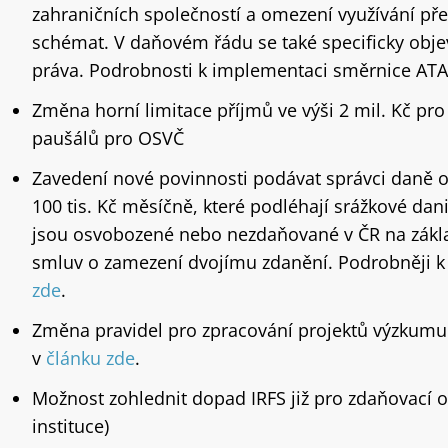
zahraničních společností a omezení využívání př
schémat. V daňovém řádu se také specificky objeví 
práva. Podrobnosti k implementaci směrnice AT
Změna horní limitace příjmů ve výši 2 mil. Kč pr
paušálů pro OSVČ
Zavedení nové povinnosti podávat správci daně 
100 tis. Kč měsíčně, které podléhají srážkové dani
jsou osvobozené nebo nezdaňované v ČR na zákla
smluv o zamezení dvojímu zdanění. Podrobněji 
zde
.
Změna pravidel pro zpracování projektů výzkumu 
v
článku zde
.
Možnost zohlednit dopad IRFS již pro zdaňovací o
instituce)