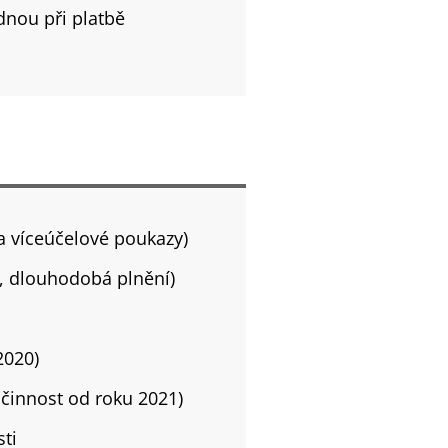
dnou při platbě
a víceúčelové poukazy)
, dlouhodobá plnění)
2020)
činnost od roku 2021)
ti