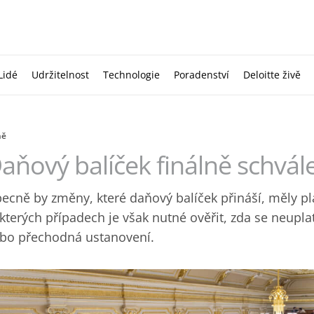
Lidé
Udržitelnost
Technologie
Poradenství
Deloitte živě
ně
aňový balíček finálně schvál
ecně by změny, které daňový balíček přináší, měly pla
kterých případech je však nutné ověřit, zda se neuplat
bo přechodná ustanovení.