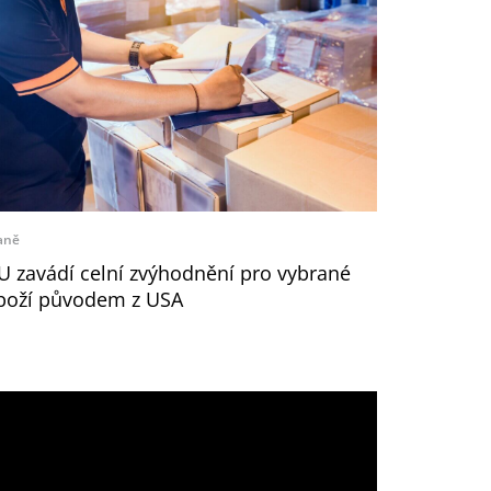
aně
U zavádí celní zvýhodnění pro vybrané
boží původem z USA