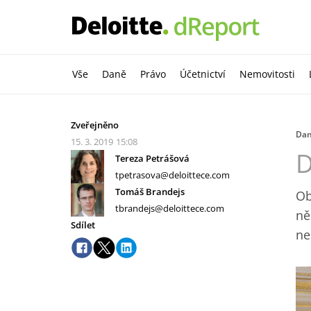
Vše
Daně
Právo
Účetnictví
Nemovitosti
Zveřejněno
Da
15. 3. 2019
15:08
D
Tereza Petrášová
tpetrasova@deloittece.com
Tomáš Brandejs
Ob
tbrandejs@deloittece.com
ně
Sdílet
ne