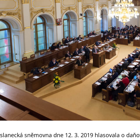
slanecká sněmovna dne 12. 3. 2019 hlasovala o daňové