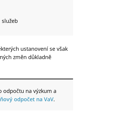
 služeb
kterých ustanovení se však
adných změn důkladně
ho odpočtu na výzkum a
aňový odpočet na VaV
.