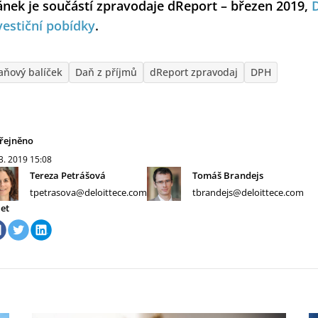
ánek je součástí zpravodaje dReport – březen 2019,
vestiční pobídky
.
aňový balíček
Daň z příjmů
dReport zpravodaj
DPH
řejněno
 3. 2019
15:08
Tereza Petrášová
Tomáš Brandejs
tpetrasova@deloittece.com
tbrandejs@deloittece.com
let