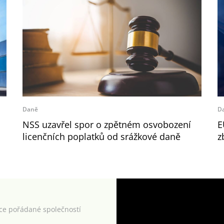
Daně
D
NSS uzavřel spor o zpětném osvobození
E
licenčních poplatků od srážkové daně
z
kce pořádané společností