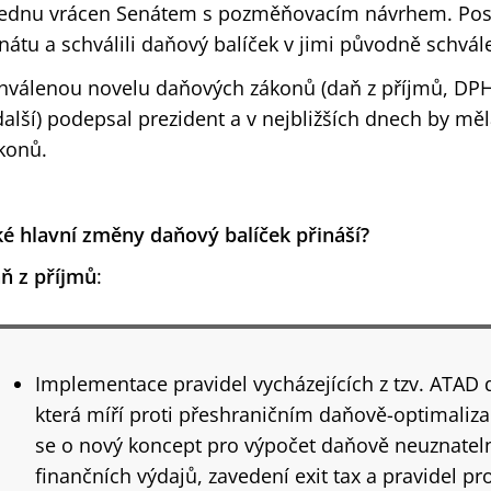
lednu vrácen Senátem s pozměňovacím návrhem. Posla
nátu a schválili daňový balíček v jimi původně schvá
hválenou novelu daňových zákonů (daň z příjmů, DPH
další) podepsal prezident a v nejbližších dnech by mě
konů.
ké hlavní změny daňový balíček přináší?
ň z příjmů
:
Implementace pravidel vycházejících z tzv. ATAD d
která míří proti přeshraničním daňově-optimali
se o nový koncept pro výpočet daňově neuznate
finančních výdajů, zavedení exit tax a pravidel p