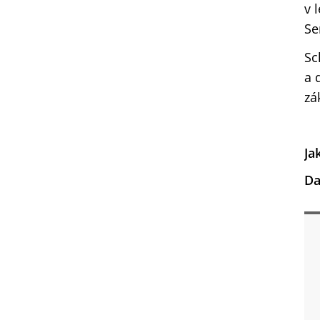
v 
Se
Sc
a 
zá
Ja
Da