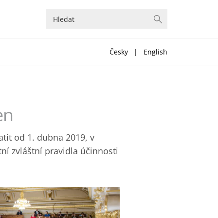
Česky
|
English
en
tit od 1. dubna 2019, v
ní zvláštní pravidla účinnosti