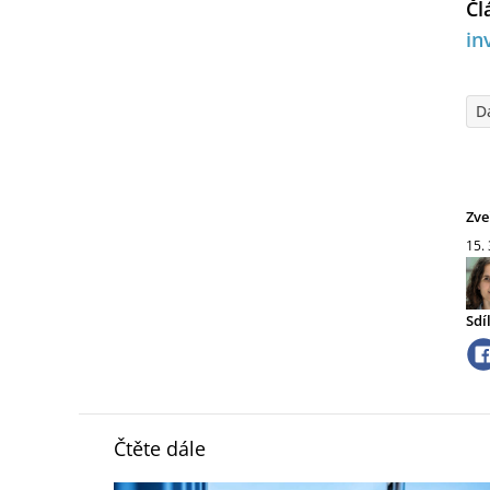
Čl
in
D
Zve
15.
Sdí
Čtěte dále