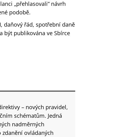
nci „přehlasovali“ návrh
lené podobě.
, daňový řád, spotřební daně
la být publikována ve Sbírce
irektivy – nových pravidel,
začním schématům. Jedná
lných nadměrných
ro zdanění ovládaných