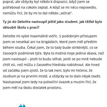
popral, ale vždycky byl někdo k dispozici, když jsem se
potřeboval na cokoliv zeptat. A když se mi něco nepovedlo,
nemůžu říct, že by mi to dal někdo „sežrat“.
Ty jsi do Deloitte nastoupil ještě jako student. Jak těžké bylo
skloubit školu s prací?
Deloitte mi vyšel maximálně vstříc. S podobným přístupem
jsem se nesetkal ani na brigádách, které jsem měl předtím
během studia. Čekal jsem, že to tady bude striktnější, co se
časových podmínek týče. Byla to možná moje jediná obava, než
jsem nastoupil – jestli to budu stíhat, jestli se po mně nebude
chtít víc, než můžu z časového hlediska nabídnout. Ale hned
od začátku jsem zjistil, že to tak není, bylo mi řečeno, že
studium je na prvním místě, a vždycky se to dalo nějak sladit.
Nastupoval jsem tedy na poloviční úvazek a musím říct, že
jsem měl na školu dostatek prostoru.