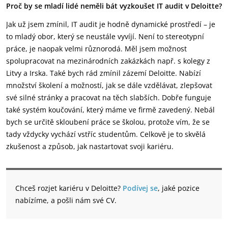
Proč by se mladí lidé neměli bát vyzkoušet IT audit v Deloitte?
Jak už jsem zmínil, IT audit je hodně dynamické prostředí – je
to mladý obor, který se neustále vyvíjí. Není to stereotypní
práce, je naopak velmi různorodá. Měl jsem možnost
spolupracovat na mezinárodních zakázkách např. s kolegy z
Litvy a Irska. Také bych rád zmínil zázemí Deloitte. Nabízí
množství školení a možností, jak se dále vzdělávat, zlepšovat
své silné stránky a pracovat na těch slabších. Dobře funguje
také systém koučování, který máme ve firmě zavedený. Nebál
bych se určitě skloubení práce se školou, protože vím, že se
tady vždycky vychází vstříc studentům. Celkově je to skvělá
zkušenost a způsob, jak nastartovat svoji kariéru.
Chceš rozjet kariéru v Deloitte?
Podívej se
, jaké pozice
nabízíme, a pošli nám své CV.