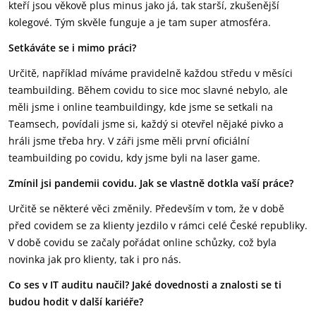
kteří jsou věkově plus minus jako já, tak starší, zkušenější
kolegové. Tým skvěle funguje a je tam super atmosféra.
Setkáváte se i mimo práci?
Určitě, například míváme pravidelně každou středu v měsíci
teambuilding. Během covidu to sice moc slavné nebylo, ale
měli jsme i online teambuildingy, kde jsme se setkali na
Teamsech, povídali jsme si, každý si otevřel nějaké pivko a
hráli jsme třeba hry. V záři jsme měli první oficiální
teambuilding po covidu, kdy jsme byli na laser game.
Zmínil jsi pandemii covidu. Jak se vlastně dotkla vaší práce?
Určitě se některé věci změnily. Především v tom, že v době
před covidem se za klienty jezdilo v rámci celé České republiky.
V době covidu se začaly pořádat online schůzky, což byla
novinka jak pro klienty, tak i pro nás.
Co ses v IT auditu naučil? Jaké dovednosti a znalosti se ti
budou hodit v další kariéře?