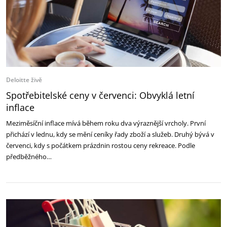
Deloitte živě
Spotřebitelské ceny v červenci: Obvyklá letní
inflace
Meziměsíční inflace mívá během roku dva výraznější vrcholy. První
přichází v lednu, kdy se mění ceníky řady zboží a služeb. Druhý bývá v
červenci, kdy s počátkem prázdnin rostou ceny rekreace. Podle
předběžného…