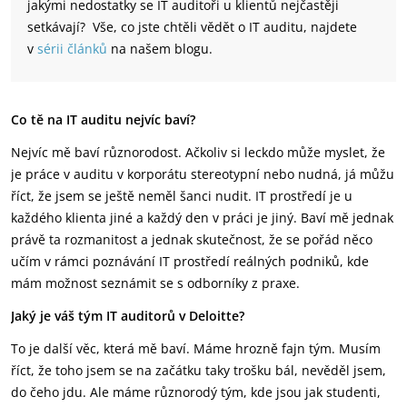
jakými nedostatky se IT auditoři u klientů nejčastěji
setkávají? Vše, co jste chtěli vědět o IT auditu, najdete
v
sérii článků
na našem blogu.
Co tě na IT auditu nejvíc baví?
Nejvíc mě baví různorodost. Ačkoliv si leckdo může myslet, že
je práce v auditu v korporátu stereotypní nebo nudná, já můžu
říct, že jsem se ještě neměl šanci nudit. IT prostředí je u
každého klienta jiné a každý den v práci je jiný. Baví mě jednak
právě ta rozmanitost a jednak skutečnost, že se pořád něco
učím v rámci poznávání IT prostředí reálných podniků, kde
mám možnost seznámit se s odborníky z praxe.
Jaký je váš tým IT auditorů v Deloitte?
To je další věc, která mě baví. Máme hrozně fajn tým. Musím
říct, že toho jsem se na začátku taky trošku bál, nevěděl jsem,
do čeho jdu. Ale máme různorodý tým, kde jsou jak studenti,