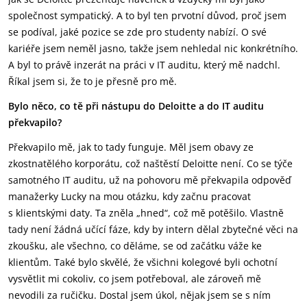
společnost sympatický. A to byl ten prvotní důvod, proč jsem
se podíval, jaké pozice se zde pro studenty nabízí. O své
kariéře jsem neměl jasno, takže jsem nehledal nic konkrétního.
A byl to právě inzerát na práci v IT auditu, který mě nadchl.
Říkal jsem si, že to je přesně pro mě.
Bylo něco, co tě při nástupu do Deloitte a do IT auditu
překvapilo?
Překvapilo mě, jak to tady funguje. Měl jsem obavy ze
zkostnatělého korporátu, což naštěstí Deloitte není. Co se týče
samotného IT auditu, už na pohovoru mě překvapila odpověď
manažerky Lucky na mou otázku, kdy začnu pracovat
s klientskými daty. Ta zněla „hned“, což mě potěšilo. Vlastně
tady není žádná učící fáze, kdy by intern dělal zbytečné věci na
zkoušku, ale všechno, co děláme, se od začátku váže ke
klientům. Také bylo skvělé, že všichni kolegové byli ochotní
vysvětlit mi cokoliv, co jsem potřeboval, ale zároveň mě
nevodili za ručičku. Dostal jsem úkol, nějak jsem se s ním