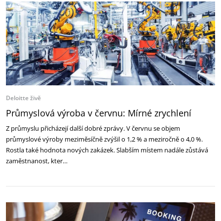
Deloitte živě
Průmyslová výroba v červnu: Mírné zrychlení
Z průmyslu přicházejí další dobré zprávy. V červnu se objem
průmyslové výroby meziměsíčně zvýšil o 1,2 % a meziročně o 4,0 %.
Rostla také hodnota nových zakázek. Slabším místem nadále zůstává
zaměstnanost, kter…