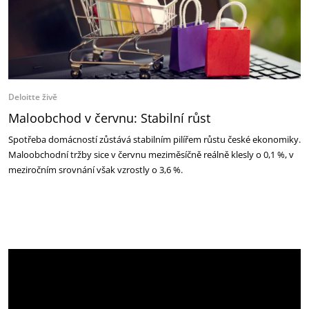
Deloitte živě
Maloobchod v červnu: Stabilní růst
Spotřeba domácností zůstává stabilním pilířem růstu české ekonomiky.
Maloobchodní tržby sice v červnu meziměsíčně reálně klesly o 0,1 %, v
meziročním srovnání však vzrostly o 3,6 %.