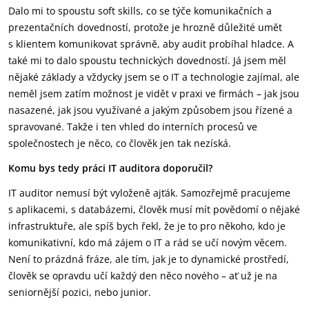
Dalo mi to spoustu soft skills, co se týče komunikačních a
prezentačních dovedností, protože je hrozně důležité umět
s klientem komunikovat správně, aby audit probíhal hladce. A
také mi to dalo spoustu technických dovedností. Já jsem měl
nějaké základy a vždycky jsem se o IT a technologie zajímal, ale
neměl jsem zatím možnost je vidět v praxi ve firmách – jak jsou
nasazené, jak jsou využívané a jakým způsobem jsou řízené a
spravované. Takže i ten vhled do interních procesů ve
společnostech je něco, co člověk jen tak nezíská.
Komu bys tedy práci IT auditora doporučil?
IT auditor nemusí být vyloženě ajťák. Samozřejmě pracujeme
s aplikacemi, s databázemi, člověk musí mít povědomí o nějaké
infrastruktuře, ale spíš bych řekl, že je to pro někoho, kdo je
komunikativní, kdo má zájem o IT a rád se učí novým věcem.
Není to prázdná fráze, ale tím, jak je to dynamické prostředí,
člověk se opravdu učí každý den něco nového – ať už je na
seniornější pozici, nebo junior.