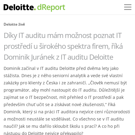
Deloitte živě
Díky IT auditu mám možnost poznat IT
prostředí u širokého spektra firem, říká
Dominik Juránek z IT auditu Deloitte
Dominik začínal v IT auditu Deloitte před dvěma lety jako
stážista. Dnes je z něho seniorní analytik a vede své vlastní
zakázky pro klienty z Česka i ze zahraničí. „Člověk nemusí být
programátor, aby mohl nastoupit do IT auditu. Důležitější je
zajímat se o IT bezpečnost, mít přehled o IT prostředí a pak
především chuť učit se a získávat nové zkušenosti,“ říká
Dominik, který si na práci IT auditora nejvíce cení různorodosti
a možnosti neustále se vzdělávat. Co všechno se v IT auditu
naučil? Jak se mu dařilo skloubit školu s prací? A co ho při
nástupu do Deloitte nejvíce překvapilo?