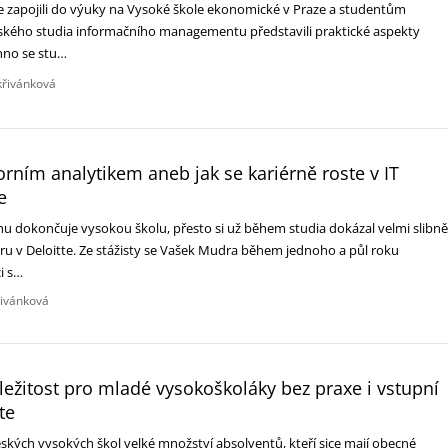
 se zapojili do výuky na Vysoké škole ekonomické v Praze a studentům
ského studia informačního managementu představili praktické aspekty
hno se stu…
křivánková
iorním analytikem aneb jak se kariérně roste v IT
e
u dokončuje vysokou školu, přesto si už během studia dokázal velmi slibně
éru v Deloitte. Ze stážisty se Vašek Mudra během jednoho a půl roku
ci s…
řivánková
říležitost pro mladé vysokoškoláky bez praxe i vstupní
te
eských vysokých škol velké množství absolventů, kteří sice mají obecné