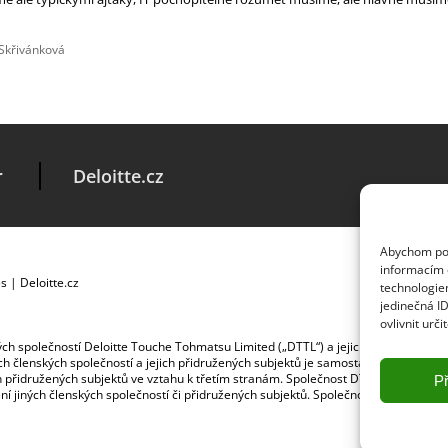
 Skřivánková
r
Deloitte.cz
Abychom posk
informacím o
es
|
Deloitte.cz
technologie
jedinečná I
ovlivnit urči
ských společností Deloitte Touche Tohmatsu Limited („DTTL“) a jejich dceřiné a př
jích členských společností a jejich přidružených subjektů je samostatným a nezá
jich přidružených subjektů ve vztahu k třetím stranám. Společnost DTTL a každá č
Př
ybení jiných členských společností či přidružených subjektů. Společnost DTTL služb