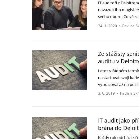
IT auditoři z Deloitte
navazujícího magister
svého oboru. Co všec
24. 1. 2020
•
Pavlína S
Ze stážisty sen
auditu v Deloitt
Letos v řádném termín
nastartovat svoji kari
vypracoval až na pozi
3. 6. 2019
•
Pavlína Sk
IT audit jako p
brána do Deloit
Každý rok odchází z č