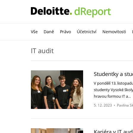
Vše
Daně
Právo
Účetnictví
Nemovitosti
IT audit
Studentky a stud
V pondělí 13. listopad
studenty Vysoké školy
hravou formou IT a…
5. 12. 2023
•
Pavlína S
Kariéra v IT au