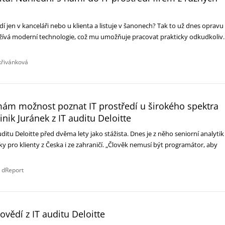
edí jen v kanceláři nebo u klienta a listuje v šanonech? Tak to už dnes opravu
yužívá moderní technologie, což mu umožňuje pracovat prakticky odkudkoliv.
křivánková
mám možnost poznat IT prostředí u širokého spektra
nik Juránek z IT auditu Deloitte
uditu Deloitte před dvěma lety jako stážista. Dnes je z něho seniorní analytik
ky pro klienty z Česka i ze zahraničí. „Člověk nemusí být programátor, aby
 dReport
ovědí z IT auditu Deloitte