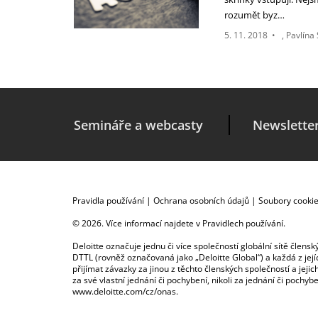
rozumět byz…
5. 11. 2018
•
Pavlína
Semináře a webcasty
Newslette
Pravidla používání
|
Ochrana osobních údajů
|
Soubory cooki
© 2026. Více informací najdete v
Pravidlech používání
.
Deloitte označuje jednu či více společností globální sítě člen
DTTL (rovněž označovaná jako „Deloitte Global“) a každá z je
přijímat závazky za jinou z těchto členských společností a je
za své vlastní jednání či pochybení, nikoli za jednání či poch
www.deloitte.com/cz/onas
.