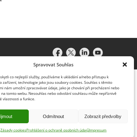
Spravovat Souhlas
ytli co nejlepší služby, používáme k ukládání a/nebo přístupu k
 zařízení, technologie jako jsou soubory cookies. Souhlas s těmito
mi nám umožní zpracovávat údaje, jako je chování při procházení nebo
D na tomto webu. Nesouhlas nebo odvolání souhlasu může nepříznivě
té vlastnosti a funkce.
idružené subjekty (souhrnně „organizace Deloitte“). Společnost
vislým právním subjektem, který není oprávněn zavazovat nebo
lenská společnost a přidružený subjekt nese odpovědnost pouze
ijmout
Odmítnout
Zobrazit předvolby
y klientům neposkytuje. Více informací najdete na adrese
Zásady cookies
Prohlášení o ochraně osobních údajů
Impresum