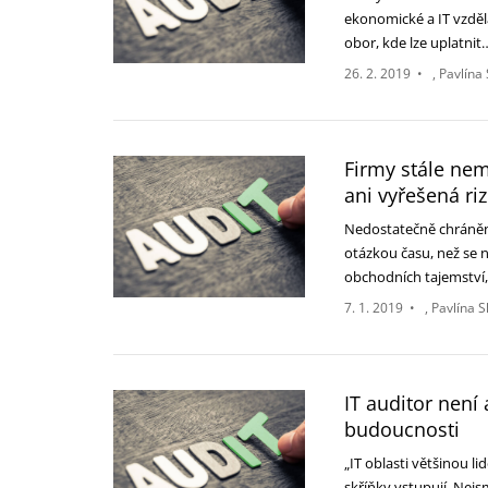
ekonomické a IT vzdělá
obor, kde lze uplatni
26. 2. 2019
•
Pavlína
Firmy stále nem
ani vyřešená r
Nedostatečně chráněn
otázkou času, než se n
obchodních tajemstv
7. 1. 2019
•
Pavlína 
IT auditor není 
budoucnosti
„IT oblasti většinou l
skříňky vstupují. Nej