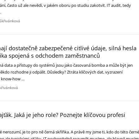
ní, často už ale nevědí, v jakém oboru po studiu zakotvit. IT audit, tedy
t…
 Skřivánková
ají dostatečně zabezpečené citlivé údaje, silná hesla
izika spojená s odchodem zaměstnanců
á data a přístupy do systémů jsou jako časovaná bomba a může být jen
ěkdo rozhodne ji odpálit. Důsledky? Ztráta klíčových dat, vyzrazení
í, know-how …
Skřivánková
ajťák. Jaká je jeho role? Poznejte klíčovou profesi
idé nerozumí, je to pro ně černá skříňka. A právě my jsme ti, kdo do této čern
sme ale typickými ajťáky, IT pochopitelně rozumět musíme, ale hlavně musím