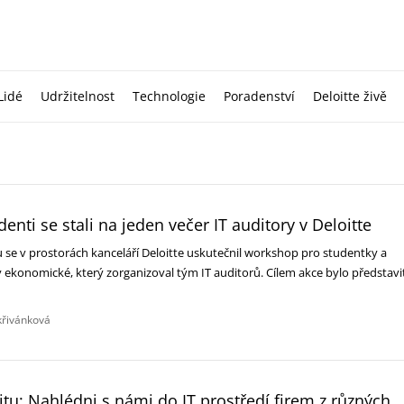
Lidé
Udržitelnost
Technologie
Poradenství
Deloitte živě
enti se stali na jeden večer IT auditory v Deloitte
u se v prostorách kanceláří Deloitte uskutečnil workshop pro studentky a
 ekonomické, který zorganizoval tým IT auditorů. Cílem akce bylo představi
křivánková
ditu: Nahlédni s námi do IT prostředí firem z různých