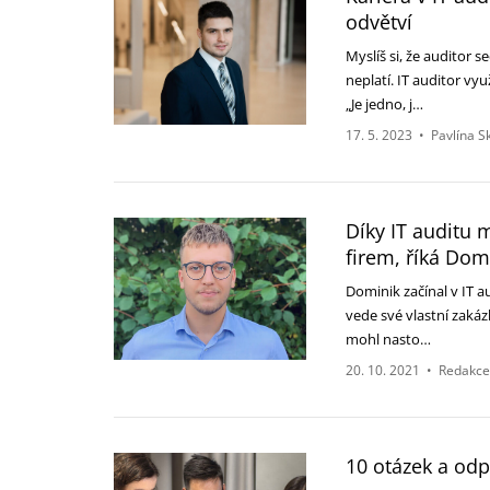
odvětví
Myslíš si, že auditor s
neplatí. IT auditor v
„Je jedno, j…
17. 5. 2023
•
Pavlína S
Díky IT auditu 
firem, říká Domi
Dominik začínal v IT a
vede své vlastní zakáz
mohl nasto…
20. 10. 2021
•
Redakce
10 otázek a odp