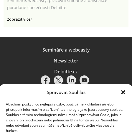
Semináře, webcasty, pracovní snídaně a další akce
pořádané společností Deloitte.
Zobrazit více
Semináře a webcasty
Newsletter
Deloitte.cz
Spravovat Souhlas
Abychom poskytli co nejlepší služby, používáme k ukládání a/nebo
Pravidla používání
|
Ochrana osobních údajů
|
Soubory cookies
|
přístupu k informacím o zařízení, technologie jako jsou soubory cookies.
Deloitte.cz
Souhlas s těmito technologiemi nám umožní zpracovávat údaje, jako je
chování při procházení nebo jedinečná ID na tomto webu. Nesouhlas
© 2026. Více informací najdete v
Pravidlech používání
.
nebo odvolání souhlasu může nepříznivě ovlivnit určité vlastnosti a
funkce.
Deloitte označuje jednu či více společností globální sítě členských