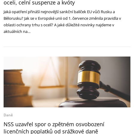
oceli, celní suspenze a kvóty
Jaká opatření přináší nejnovější sankční balíček EU vůči Rusku a
Bělorusku? Jak se v Evropské unii od 1. července změnila pravidla v
oblasti ochrany trhu s ocelí? A jaké důležité novinky najdeme v
aktuálních na…
Daně
NSS uzavřel spor o zpětném osvobození
licenčních poplatků od srážkové daně