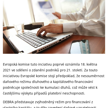
Evropská komise tuto inciativu poprvé oznámila 18. května
2021 ve sdělení o zdanění podniků pro 21. století. Za touto
iniciativou Evropské komise stojí předpoklad, že nesouměrnost
daňového režimu dluhového a kapitálového financování
podněcuje společnosti ke kumulaci dluhů, což může vést k
častějšímu výskytu případů platební neschopnosti.
DEBRA představuje zvýhodněný režim pro financování z
vlastního kapitálu, a to díky zavedení daňové uznatelnosti