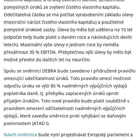
pomyslných úroků ze zvýšení čistého vlastního kapitálu.
Odečitatelná částka se má počítat vynásobením základu úlevy
(meziroční nárůst čistého vlastního kapitálu) a použitelné
pomyslné úrokové sazby. Úleva by měla být udělena na 10 let
(odpočet tedy bude platit v daném roce a následujících devíti
letech). Maximální výše úlevy v jednom roce by neměla
přesáhnout 30 % EBITDA. Přebytečnou výši úlevy by mělo být
možné převést do dalších let na neurčito.
Spolu se směrnicí DEBRA bude zavedeno i přidružené pravidlo
omezující odečitatelnost úroků. Toto pravidlo omezí možnost
odpočtu úroku ve výši 85 % nadměrných výpůjčních výdajů
poplatníka daně, tj. přebytku zaplacených úroků oproti
přijatým úrokům. Toto nové pravidlo bude platit souběžně s
pravidlem omezení odčitatelnosti nadměrných výpůjčních
výdajů, které zavedla směrnice proti vyhýbání se daňovým
povinnostem (ATAD I).
Návrh směrnice
bude nyní projednávat Evropský parlament a