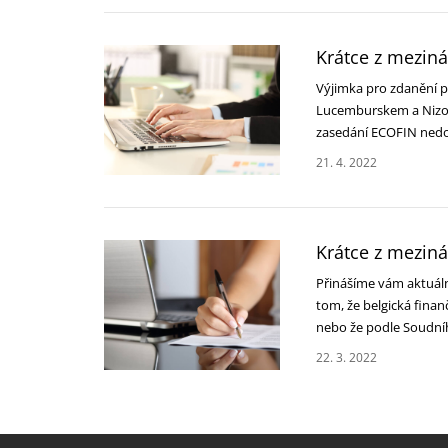
Krátce z mezin
Výjimka pro zdanění p
Lucemburskem a Nizoz
zasedání ECOFIN nedo
21. 4. 2022
Krátce z mezin
Přinášíme vám aktuáln
tom, že belgická fina
nebo že podle Soudn
22. 3. 2022