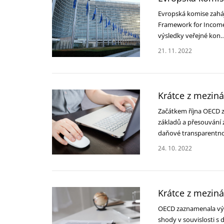
Evropská komise zaháji
Framework for Income 
výsledky veřejné kon
21. 11. 2022
Krátce z meziná
Začátkem října OECD 
základů a přesouvání 
daňové transparentno
24. 10. 2022
Krátce z meziná
OECD zaznamenala výra
shody v souvislosti s 