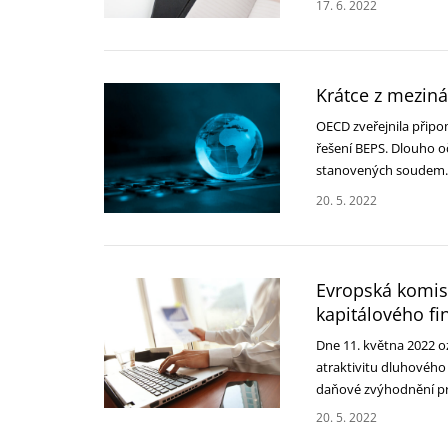
17. 6. 2022
Krátce z meziná
OECD zveřejnila přip
řešení BEPS. Dlouho o
stanovených soudem
20. 5. 2022
Evropská komis
kapitálového fi
Dne 11. května 2022 o
atraktivitu dluhového
daňové zvýhodnění p
20. 5. 2022