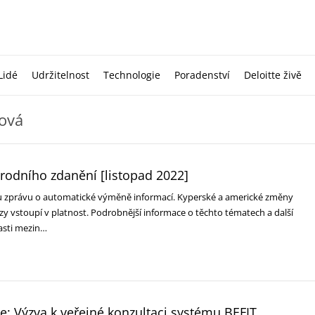
Lidé
Udržitelnost
Technologie
Poradenství
Deloitte živě
ková
rodního zdanění [listopad 2022]
u zprávu o automatické výměně informací. Kyperské a americké změny
y vstoupí v platnost. Podrobnější informace o těchto tématech a další
lasti mezin…
: Výzva k veřejné konzultaci systému BEFIT