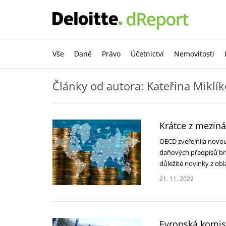
Vše
Daně
Právo
Účetnictví
Nemovitosti
Články od autora: Kateřina Miklí
Krátce z meziná
OECD zveřejnila novo
daňových předpisů brz
důležité novinky z ob
21. 11. 2022
Evropská komise