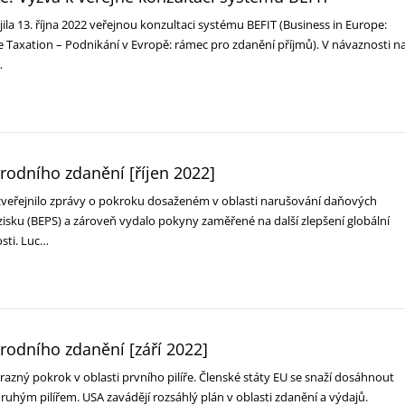
la 13. října 2022 veřejnou konzultaci systému BEFIT (Business in Europe:
Taxation – Podnikání v Evropě: rámec pro zdanění příjmů). V návaznosti n
…
rodního zdanění [říjen 2022]
zveřejnilo zprávy o pokroku dosaženém v oblasti narušování daňových
zisku (BEPS) a zároveň vydalo pokyny zaměřené na další zlepšení globální
sti. Luc…
rodního zdanění [září 2022]
zný pokrok v oblasti prvního pilíře. Členské státy EU se snaží dosáhnout
druhým pilířem. USA zavádějí rozsáhlý plán v oblasti zdanění a výdajů.