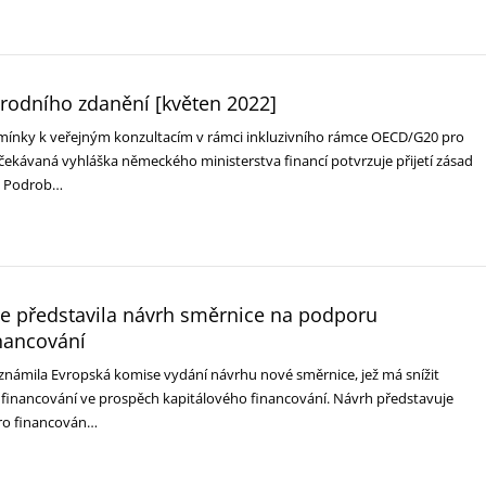
rodního zdanění [květen 2022]
omínky k veřejným konzultacím v rámci inkluzivního rámce OECD/G20 pro
čekávaná vyhláška německého ministerstva financí potvrzuje přijetí zásad
. Podrob…
e představila návrh směrnice na podporu
nancování
známila Evropská komise vydání návrhu nové směrnice, jež má snížit
 financování ve prospěch kapitálového financování. Návrh představuje
ro financován…