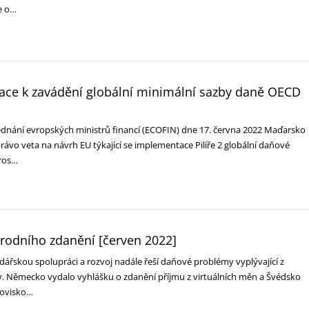
ce o…
mace k zavádění globální minimální sazby daně OECD
dnání evropských ministrů financí (ECOFIN) dne 17. června 2022 Maďarsko
rávo veta na návrh EU týkající se implementace Pilíře 2 globální daňové
pros…
árodního zdanění [červen 2022]
ářskou spolupráci a rozvoj nadále řeší daňové problémy vyplývající z
y. Německo vydalo vyhlášku o zdanění příjmu z virtuálních měn a Švédsko
novisko…