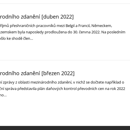
árodního zdanění [duben 2022]
říjmů přeshraničních pracovníků mezi Belgií a Francií, Německem,
emskem byla naposledy prodloužena do 30. června 2022. Na posledním
šlo ke shodě člen…
árodního zdanění [březen 2022]
í zprávy z oblasti mezinárodního zdanění, v nichž se dočtete například o
nční správa představila plán daňových kontrol převodních cen na rok 2022
ího…