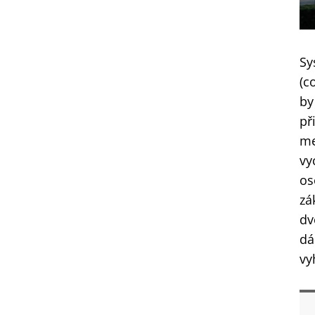
Sy
(c
by
př
me
vy
os
zá
dv
dá
vy