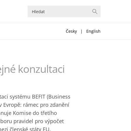
Česky
|
English
jné konzultaci
ltaci systému BEFIT (Business
v Evropě: rámec pro zdanění
ánuje Komise do třetího
uboru pravidel pro výpočet
ezi členské státy EU.