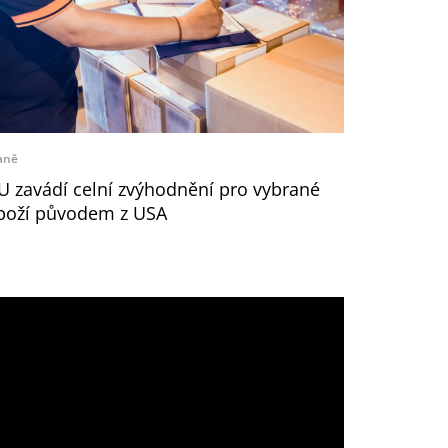
aně
U zavádí celní zvýhodnění pro vybrané
boží původem z USA