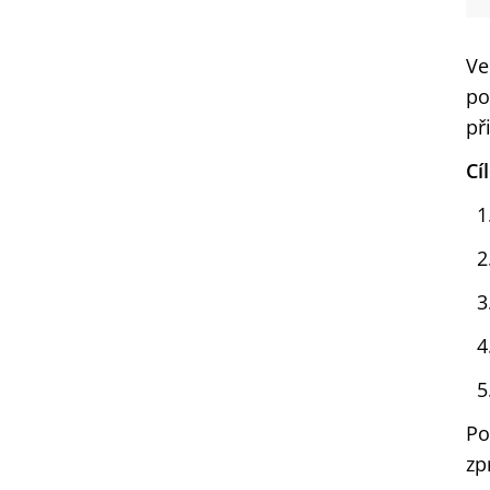
Ve
po
př
Cí
Po
zp