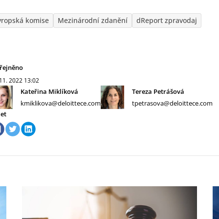
vropská komise
Mezinárodní zdanění
dReport zpravodaj
řejněno
 11. 2022
13:02
Kateřina Miklíková
Tereza Petrášová
kmiklikova@deloittece.com
tpetrasova@deloittece.com
let