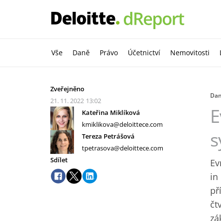
Vše
Daně
Právo
Účetnictví
Nemovitosti
Zveřejněno
Da
21. 11. 2022
13:02
E
Kateřina Miklíková
kmiklikova@deloittece.com
s
Tereza Petrášová
tpetrasova@deloittece.com
Sdílet
Ev
in
př
čt
zá