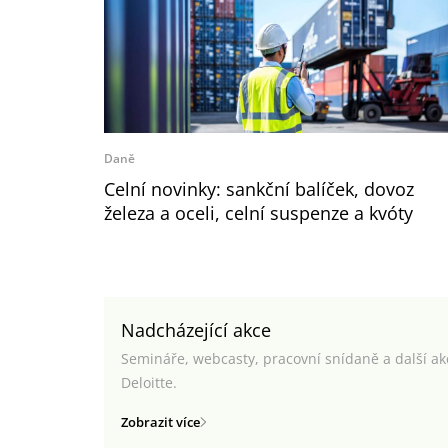
Daně
Celní novinky: sankční balíček, dovoz
železa a oceli, celní suspenze a kvóty
Nadcházející akce
Semináře, webcasty, pracovní snídaně a další a
Deloitte.
Zobrazit více