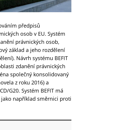
žováním předpisů
ávnických osob v EU. Systém
danění právnických osob,
ový základ a jeho rozdělení
zdělení). Návrh systému BEFIT
 oblasti zdanění právnických
jména společný konsolidovaný
ovela z roku 2016) a
 OECD/G20. Systém BEFIT má
 jako například směrnici proti