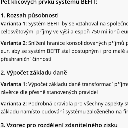
Pět klíčových prvků systému BEFIT:
1. Rozsah působnosti
Varianta 1:
Systém BEFIT by se vztahoval na společn
celosvětovými příjmy ve výši alespoň 750 milionů eu
Varianta 2:
Snížení hranice konsolidovaných příjmů p
eur, aby se systém BEFIT stal dostupným i pro malé a
přeshraniční činností
2. Výpočet základu daně
Varianta 1:
Výpočet základu daně transformací příjm
závěrce dle přesně stanovených pravidel
Varianta 2:
Podrobná pravidla pro všechny aspekty s
základu namísto budování systému založeného na fi
3. Vzorec pro rozdělení zdanitelného zisku