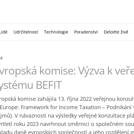
Lidé
Udržitelnost
Technologie
Poradenství
Deloitte živě
ně
vropská komise: Výzva k veře
ystému BEFIT
ropská komise zahájila 13. října 2022 veřejnou konzu
 Europe: Framework for Income Taxation – Podnikání 
íjmů). V návaznosti na výsledky veřejné konzultace pl
vrtletí roku 2023 navrhnout směrnici o společném so
kladu daně evropských společností a jeho rozdělení m