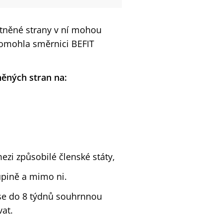
stněné strany v ní mohou
pomohla směrnici BEFIT
něných stran na:
zi způsobilé členské státy,
upině a mimo ni.
ise do 8 týdnů souhrnnou
at.