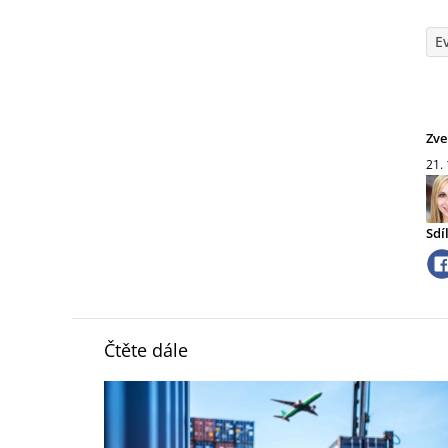
E
Zve
21.
Sdí
Čtěte dále