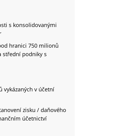
osti s konsolidovanými
r
od hranici 750 milionů
 střední podniky s
ů vykázaných v účetní
tanovení zisku / daňového
nančním účetnictví