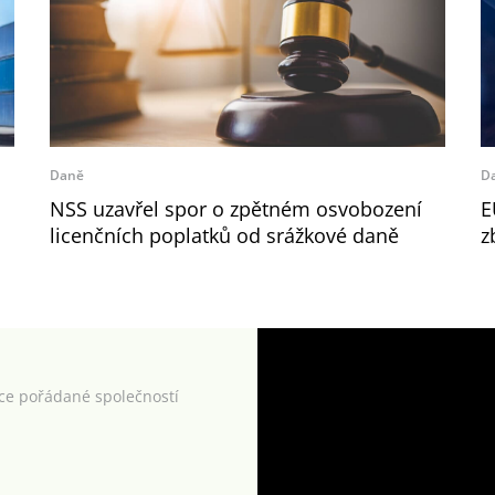
Daně
D
NSS uzavřel spor o zpětném osvobození
E
licenčních poplatků od srážkové daně
z
kce pořádané společností