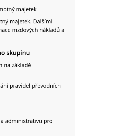
hmotný majetek
tný majetek. Dalšími
binace mzdových nákladů a
mo skupinu
 na základě
vání pravidel převodních
 a administrativu pro