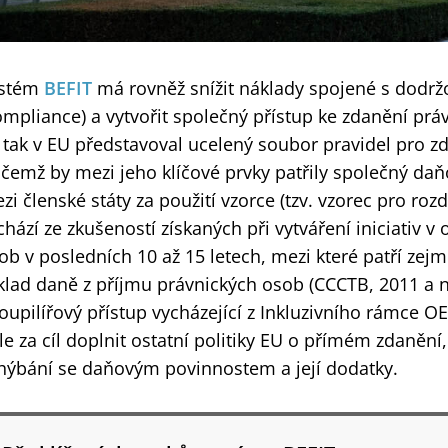
stém
BEFIT
má rovněž snížit náklady spojené s dodr
ompliance) a vytvořit společný přístup ke zdanění pr
 tak v EU představoval ucelený soubor pravidel pro z
ičemž by mezi jeho klíčové prvky patřily společný daň
zi členské státy za použití vzorce (tzv. vzorec pro ro
chází ze zkušeností získaných při vytváření iniciativ v
ob v posledních 10 až 15 letech, mezi které patří ze
klad daně z příjmu právnických osob (CCCTB, 2011 a n
oupilířový přístup vycházející z Inkluzivního rámce
le za cíl doplnit ostatní politiky EU o přímém zdanění,
hýbání se daňovým povinnostem a její dodatky.