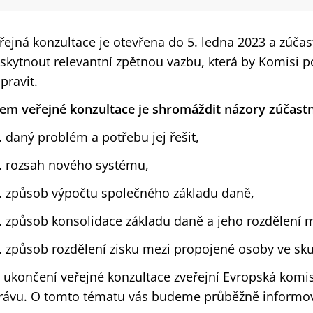
řejná konzultace je otevřena do 5. ledna 2023 a zúča
skytnout relevantní zpětnou vazbu, která by Komisi 
ipravit.
lem veřejné konzultace je shromáždit názory zúčast
daný problém a potřebu jej řešit,
rozsah nového systému,
způsob výpočtu společného základu daně,
způsob konsolidace základu daně a jeho rozdělení me
způsob rozdělení zisku mezi propojené osoby ve sk
 ukončení veřejné konzultace zveřejní Evropská kom
rávu. O tomto tématu vás budeme průběžně informov