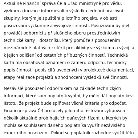
Aktuálně Finanční správa ČR a Úřad ministryně pro vědu,
výzkum a inovace informovali o výsledku jednání pracovní
skupiny, kterým je spuštění pilotního projektu v oblasti
posuzování výzkumné a vývojové činnosti. Posuzování by měli
provádět odborníci z příslušného oboru prostřednictvím
technické karty – dotazníku, který pomůže s posouzením
mezinárodně platných kritérií pro aktivity ve výzkumu a vývoji a
k jejich odlišení od ostatních příbuzných činností. Technická
karta má obsahovat oznámení o záměru odpočtu, technický
popis činnosti, popis cílů uvedených v projektové dokumentaci,
etapy realizace projektů a zhodnocení výsledků své činnosti.
Nezávislé posouzení odborníkem na základě technických
informací, které sám poplatník vyplní, by mělo dát poplatníkovi
jistotu, že projekt bude splňovat věcná kritéria pro odpočet.
Finanční správa ČR pro účely pilotního testování vytipovala
několik aktuálně probíhajících daňových řízení, u kterých by
mohla se souhlasem daného poplatníka využít nezávislého
expertního posouzení. Pokud se poplatník rozhodne využít této