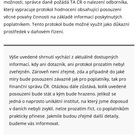
možnosti, správce daně požádá TA ČR o nalezení odborníka,
který vypracuje protokol hodnocení obsahující posouzení
věcné povahy činnosti na základě informací poskytnutých
poplatníkem. Tento protokol bude možné využít jako důkazní
prostředek v daňovém řízení.
Výše uvedené shrnutí vychází z aktuálně dostupných
informací, kdy ani dotazník, ani protokol prozatím nebyl
zveřejněn. Zároveň není zřejmé, zda a případně do jaké
míry bude posouzení závazné jak pro poplatníky, tak pro
Finanční správu ČR. Otázkou dále zůstává, kolik uvedené
posouzení bude stát a kým bude hrazeno. Jelikož se
jedná o naprosto unikátní institut, na který jsme doposud
v daních nebyli zvyklí, nelze prozatím říct, co poplatníkům
prakticky přinese. Jakmile budou zřejmé další detaily,
budeme vás informovat.