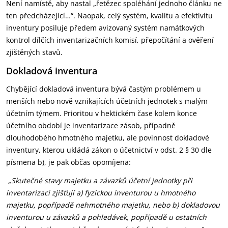
Není namístě, aby nastal „řetězec spoléhání jednoho článku ne
ten předcházející…“. Naopak, celý systém, kvalitu a efektivitu
inventury posiluje předem avizovaný systém namátkových
kontrol dílčích inventarizačních komisí, přepočítání a ověření
zjištěných stavů.
Dokladová inventura
Chybějící dokladová inventura bývá častým problémem u
menších nebo nově vznikajících účetních jednotek s malým
účetním týmem. Prioritou v hektickém čase kolem konce
účetního období je inventarizace zásob, případně
dlouhodobého hmotného majetku, ale povinnost dokladové
inventury, kterou ukládá zákon o účetnictví v odst. 2 § 30 dle
písmena b), je pak občas opomíjena:
„Skutečné stavy majetku a závazků účetní jednotky při
inventarizaci zjišťují a) fyzickou inventurou u hmotného
majetku, popřípadě nehmotného majetku, nebo b) dokladovou
inventurou u závazků a pohledávek, popřípadě u ostatních