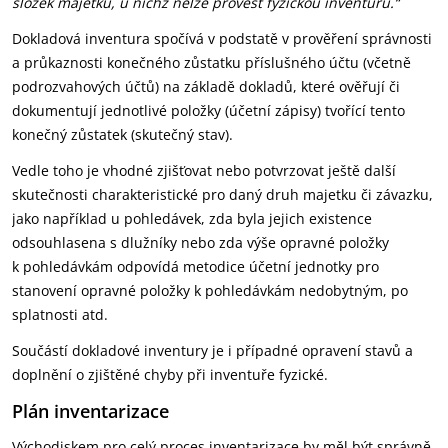
složek majetku, u nichž nelze provést fyzickou inventuru.“
Dokladová inventura spočívá v podstatě v prověření správnosti
a průkaznosti konečného zůstatku příslušného účtu (včetně
podrozvahových účtů) na základě dokladů, které ověřují či
dokumentují jednotlivé položky (účetní zápisy) tvořící tento
konečný zůstatek (skutečný stav).
Vedle toho je vhodné zjišťovat nebo potvrzovat ještě další
skutečnosti charakteristické pro daný druh majetku či závazku,
jako například u pohledávek, zda byla jejich existence
odsouhlasena s dlužníky nebo zda výše opravné položky
k pohledávkám odpovídá metodice účetní jednotky pro
stanovení opravné položky k pohledávkám nedobytným, po
splatnosti atd.
Součástí dokladové inventury je i případné opravení stavů a
doplnění o zjištěné chyby při inventuře fyzické.
Plán inventarizace
Východiskem pro celý proces inventarizace by měl být správně