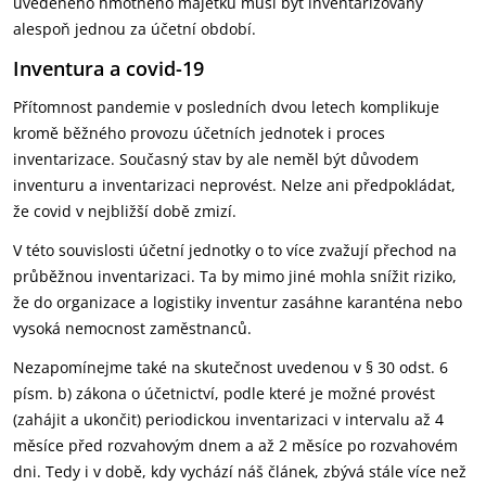
uvedeného hmotného majetku musí být inventarizovány
alespoň jednou za účetní období.
Inventura a covid-19
Přítomnost pandemie v posledních dvou letech komplikuje
kromě běžného provozu účetních jednotek i proces
inventarizace. Současný stav by ale neměl být důvodem
inventuru a inventarizaci neprovést. Nelze ani předpokládat,
že covid v nejbližší době zmizí.
V této souvislosti účetní jednotky o to více zvažují přechod na
průběžnou inventarizaci. Ta by mimo jiné mohla snížit riziko,
že do organizace a logistiky inventur zasáhne karanténa nebo
vysoká nemocnost zaměstnanců.
Nezapomínejme také na skutečnost uvedenou v § 30 odst. 6
písm. b) zákona o účetnictví, podle které je možné provést
(zahájit a ukončit) periodickou inventarizaci v intervalu až 4
měsíce před rozvahovým dnem a až 2 měsíce po rozvahovém
dni. Tedy i v době, kdy vychází náš článek, zbývá stále více než