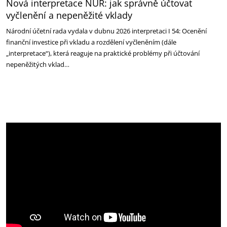
Nová interpretace NÚR: jak správně účtovat
vyčlenění a nepeněžité vklady
Národní účetní rada vydala v dubnu 2026 interpretaci I 54: Ocenění
finanční investice při vkladu a rozdělení vyčleněním (dále
„interpretace“), která reaguje na praktické problémy při účtování
nepeněžitých vklad…