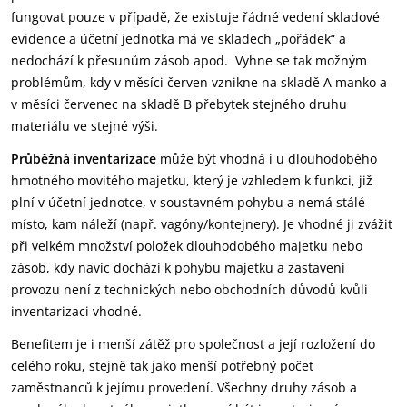
fungovat pouze v případě, že existuje řádné vedení skladové
evidence a účetní jednotka má ve skladech „pořádek“ a
nedochází k přesunům zásob apod. Vyhne se tak možným
problémům, kdy v měsíci červen vznikne na skladě A manko a
v měsíci červenec na skladě B přebytek stejného druhu
materiálu ve stejné výši.
Průběžná inventarizace
může být vhodná i u dlouhodobého
hmotného movitého majetku, který je vzhledem k funkci, již
plní v účetní jednotce, v soustavném pohybu a nemá stálé
místo, kam náleží (např. vagóny/kontejnery). Je vhodné ji zvážit
při velkém množství položek dlouhodobého majetku nebo
zásob, kdy navíc dochází k pohybu majetku a zastavení
provozu není z technických nebo obchodních důvodů kvůli
inventarizaci vhodné.
Benefitem je i menší zátěž pro společnost a její rozložení do
celého roku, stejně tak jako menší potřebný počet
zaměstnanců k jejímu provedení. Všechny druhy zásob a