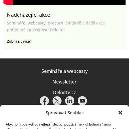
Nadcházející akce
Semináře, webcasty, pracovní snídaně a další akce
pořádané společností Deloitte.
Zobrazit více
Semináře a webcasty
Newsletter
Deloitte.cz
Spravovat Souhlas
Abychom poskytli co nejlepší služby, používáme k ukládání a/nebo
Pravidla používání
|
Ochrana osobních údajů
|
Soubory cookies
|