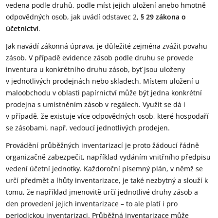
vedena podle druhů, podle míst jejich uložení anebo hmotně
odpovědných osob, jak uvádí odstavec 2,
§ 29 zákona o
účetnictví
.
Jak navádí zákonná úprava, je důležité zejména zvážit povahu
zásob. V případě evidence zásob podle druhu se provede
inventura u konkrétního druhu zásob, byť jsou uloženy
v jednotlivých prodejnách nebo skladech. Místem uložení u
maloobchodu v oblasti papírnictví může být jedna konkrétní
prodejna s umístněním zásob v regálech. Využít se dá i
v případě, že existuje více odpovědných osob, které hospodaří
se zásobami, např. vedoucí jednotlivých prodejen.
Provádění průběžných inventarizací je proto žádoucí řádně
organizačně zabezpečit, například vydáním vnitřního předpisu
vedení účetní jednotky. Každoroční písemný plán, v němž se
určí předmět a lhůty inventarizace, je také nezbytný a slouží k
tomu, že například jmenovitě určí jednotlivé druhy zásob a
den provedení jejich inventarizace – to ale platí i pro
periodickou inventarizaci. Průběžná inventarizace může