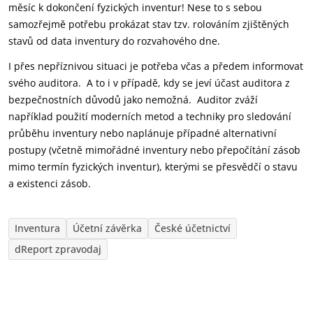
měsíc k dokončení fyzických inventur! Nese to s sebou
samozřejmě potřebu prokázat stav tzv. rolováním zjištěných
stavů od data inventury do rozvahového dne.
I přes nepříznivou situaci je potřeba včas a předem informovat
svého auditora. A to i v případě, kdy se jeví účast auditora z
bezpečnostních důvodů jako nemožná. Auditor zváží
například použití moderních metod a techniky pro sledování
průběhu inventury nebo naplánuje případné alternativní
postupy (včetně mimořádné inventury nebo přepočítání zásob
mimo termín fyzických inventur), kterými se přesvědčí o stavu
a existenci zásob.
Inventura
Účetní závěrka
České účetnictví
dReport zpravodaj