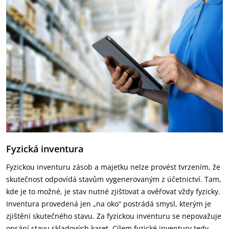
Fyzická inventura
Fyzickou inventuru zásob a majetku nelze provést tvrzením, že
skutečnost odpovídá stavům vygenerovaným z účetnictví. Tam,
kde je to možné, je stav nutné zjišťovat a ověřovat vždy fyzicky.
Inventura provedená jen „na oko“ postrádá smysl, kterým je
zjištění skutečného stavu. Za fyzickou inventuru se nepovažuje
opsání stavu skladových karet. Cílem fyzické inventury tedy