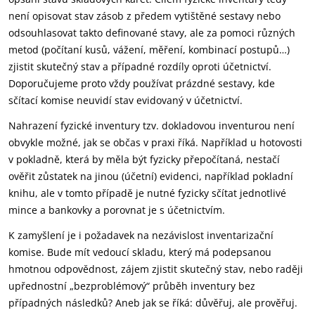
není opisovat stav zásob z předem vytištěné sestavy nebo
odsouhlasovat takto definované stavy, ale za pomoci různých
metod (počítaní kusů, vážení, měření, kombinací postupů…)
zjistit skutečný stav a případné rozdíly oproti účetnictví.
Doporučujeme proto vždy používat prázdné sestavy, kde
sčítací komise neuvidí stav evidovaný v účetnictví.
Nahrazení fyzické inventury tzv. dokladovou inventurou není
obvykle možné, jak se občas v praxi říká. Například u hotovosti
v pokladně, která by měla být fyzicky přepočítaná, nestačí
ověřit zůstatek na jinou (účetní) evidenci, například pokladní
knihu, ale v tomto případě je nutné fyzicky sčítat jednotlivé
mince a bankovky a porovnat je s účetnictvím.
K zamyšlení je i požadavek na nezávislost inventarizační
komise. Bude mít vedoucí skladu, který má podepsanou
hmotnou odpovědnost, zájem zjistit skutečný stav, nebo raději
upřednostní „bezproblémový“ průběh inventury bez
případných následků? Aneb jak se říká: důvěřuj, ale prověřuj.