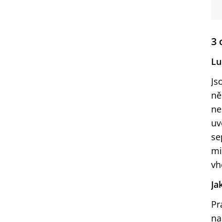
3 
Lu
Js
ně
ne
uv
se
mi
vh
Ja
Pr
na