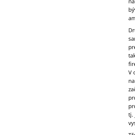
na
bý
am
Dr
sa
pr
ta
fi
V 
na
za
pr
pr
tj
vy