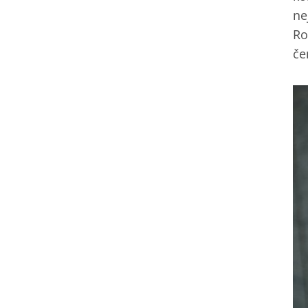
ne
Ro
če