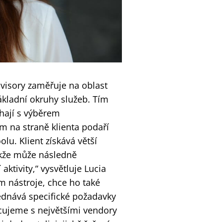
visory zaměřuje na oblast
ákladní okruhy služeb. Tím
hají s výběrem
m na straně klienta podaří
lu. Klient získává větší
akže může následně
aktivity,“ vysvětluje Lucia
m nástroje, chce ho také
ednává specifické požadavky
acujeme s největšími vendory