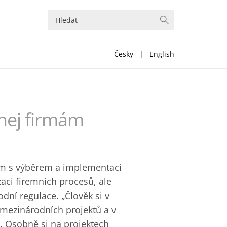
Česky
|
English
áhej firmám
m s výběrem a implementací
zaci firemních procesů, ale
odní regulace. „Člověk si v
 mezinárodních projektů a v
. Osobně si na projektech