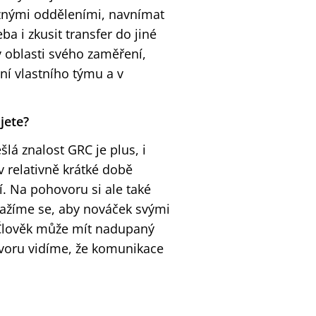
ůznými odděleními, navnímat
ba i zkusit transfer do jiné
v oblasti svého zaměření,
ní vlastního týmu a v
jete?
šlá znalost GRC je plus, i
 v relativně krátké době
í. Na pohovoru si ale také
nažíme se, aby nováček svými
 Člověk může mít nadupaný
hovoru vidíme, že komunikace