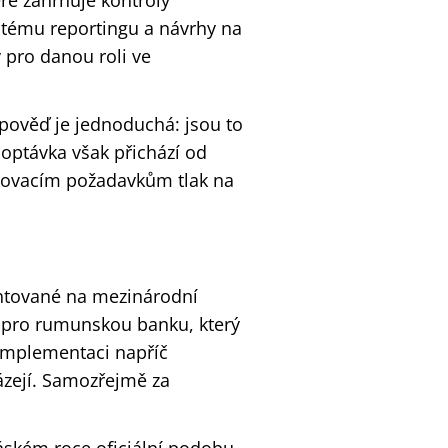
eré zahrnuje kontroly
ystému reportingu a návrhy na
 pro danou roli ve
dpověď je jednoduchá: jsou to
 poptávka však přichází od
rtovacím požadavkům tlak na
entované na mezinárodní
t pro rumunskou banku, který
implementaci napříč
ázejí. Samozřejmě za