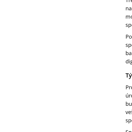
Tř
na
mo
sp
Po
sp
ba
di
T
Pr
úr
bu
ve
sp