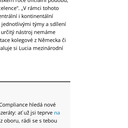
ňském roce oficiální podobu,
celence“. „V rámci tohoto
trální i kontinentální
jednotlivými týmy a sdílení
o určitý nástroj nemáme
ntace kolegové z Německa či
valuje si Lucia mezinárodní
 Compliance hledá nové
eráty: ať už jsi teprve
na
z oboru, rádi se s tebou