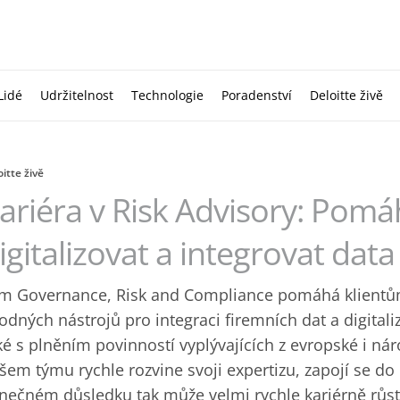
Lidé
Udržitelnost
Technologie
Poradenství
Deloitte živě
itte živě
ariéra v Risk Advisory: Pom
igitalizovat a integrovat data
m Governance, Risk and Compliance pomáhá klientů
odných nástrojů pro integraci firemních dat a digitali
ké s plněním povinností vyplývajících z evropské i nár
šem týmu rychle rozvine svoji expertizu, zapojí se do
nečném důsledku tak může velmi rychle kariérně růst