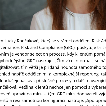
m Lucky Rončákové, který se v rámci oddělení Risk Ad
vernance, Risk and Compliance (GRC), poskytuje tři z
vním je vendor selection process, kdy klientům pomá
jvhodnějšího GRC nástroje. „Čím více informací se ná
gitalizovat, tím větší je přidaná hodnota samotného too
ehled napříč odděleními a komplexnější reporting, t
dnodušeji nastavit příslušné procesy a další navazující 
nčáková. Většina klientů nechce jen pomoci s výběre
roveň upravit na míru – tým GRC tak s dodavateli vyj
ientů a řeší samotnou konfiguraci nástroje. „Spolupr