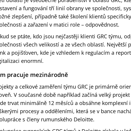
etí oblastí je všeobecné poradenství v oblasti GRC, kt
stavení a fungování tří linií obrany ve společnosti, s
žné zlepšení, případně také školení klientů specificky
olečnosti a zařazení v matici role – odpovědnost.
kud se ptáte, kdo jsou nejčastěji klienti GRC týmu, o
olečnosti všech velikostí a ze všech oblastí. Největší
nk a pojišťoven, kde je vzhledem k regulacím a repo
gitalizaci enormní.
ým pracuje mezinárodně
ojekty a celkové zaměření týmu GRC je primárně ori
oveň. V současné době například začíná velký projek
de trvat minimálně 12 měsíců a obsáhne komplexní 
škerými procesy a odděleními, která se v bance nach
olupráce s členy rumunského Deloitte.