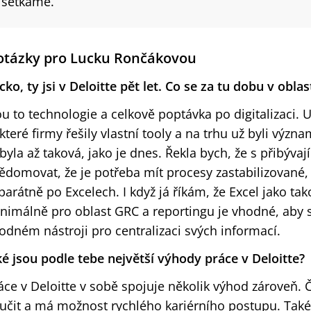
setkáme.
otázky pro Lucku Rončákovou
cko, ty jsi v Deloitte pět let. Co se za tu dobu v obla
ou to technologie a celkově poptávka po digitalizaci. U
které firmy řešily vlastní tooly a na trhu už byli význ
byla až taková, jako je dnes. Řekla bych, že s přibývajíc
ědomovat, že je potřeba mít procesy zastabilizované, 
parátně po Excelech. I když já říkám, že Excel jako tako
nimálně pro oblast GRC a reportingu je vhodné, aby se
odném nástroji pro centralizaci svých informací.
ké jsou podle tebe největší výhody práce v Deloitte?
áce v Deloitte v sobě spojuje několik výhod zároveň.
učit a má možnost rychlého kariérního postupu. Také