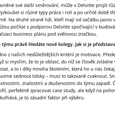
asněné své další směrování, může v Deloitte projít r
vyzkoušet si různé typy práce i rolí a po určité době tře
mě. Na druhé straně lidi, kteří mají od začátku jasno 
žou počítat s podporou Deloitte spočívající v budová
alizaci business plánu pod světovou značkou.
 týmu právě hledáte nové kolegy. Jak si je představu
dno z našich nedůležitějších kritérií je motivace. Přede
yž si myslím, že to je oblast, do níž se člověk zvládne
stat, a to i díky mnoha školením, která ho u nás čekaj
síme sednout lidsky – musí to takzvaně cvaknout. S
astnostmi, znalostmi a zkušenostmi do týmu zapadl.
ofil, perfektně zpracovat case study, ale když na po
kulhává, je to zásadní faktor při výběru.