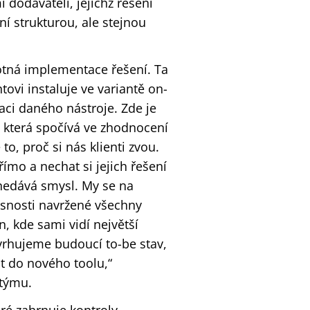
i dodavateli, jejichž řešení
í strukturou, ale stejnou
otná implementace řešení. Ta
ovi instaluje ve variantě on-
ci daného nástroje. Zde je
a která spočívá ve zhodnocení
to, proč si nás klienti zvou.
ímo a nechat si jejich řešení
nedává smysl. My se na
asnosti navržené všechny
n, kde sami vidí největší
vrhujeme budoucí to-be stav,
st do nového toolu,“
 týmu.