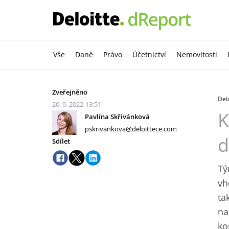
Vše
Daně
Právo
Účetnictví
Nemovitosti
Zveřejněno
Delo
20. 9. 2022
13:51
K
Pavlína Skřivánková
pskrivankova@deloittece.com
d
Sdílet
Tý
vh
ta
na
ko