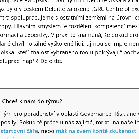
olupráce evropských GRC týmů z Deloitte získala v lo
yž bylo v českém Deloitte založeno „GRC Centre of Ex
ntra spolupracujeme s ostatními zeměmi na úrovni cen
ropy. Hlavním smyslem je rozdělení kompetencí mezi 
formací a expertízy. V praxi to znamená, že pokud pr
dané chvíli lokálně vyškolené lidi, ujmou se impleme
Polska, kteří znalost vybraného toolu pokrývají,“ poch
olupráci napříč Deloitte.
Chceš k nám do týmu?
Tým pro poradenství v oblasti Governance, Risk and
posily. Pokud tě práce u nás zajímá, mrkni na naše inz
startovní čáře
, nebo
máš na svém kontě zkušenosti