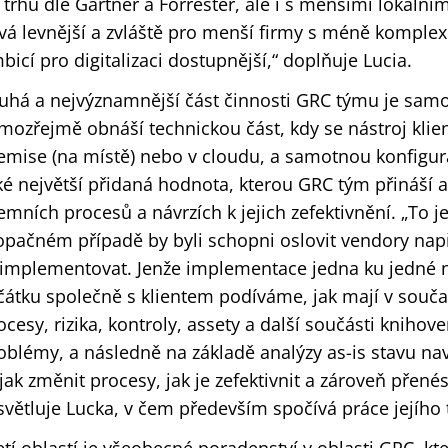
 trhu dle Gartner a Forrester, ale i s menšími lokálním
vá levnější a zvláště pro menší firmy s méně komplexn
bicí pro digitalizaci dostupnější,“ doplňuje Lucia.
uhá a nejvýznamnější část činnosti GRC týmu je sam
mozřejmě obnáší technickou část, kdy se nástroj klient
emise (na místě) nebo v cloudu, a samotnou konfigura
ké největší přidaná hodnota, kterou GRC tým přináší 
remních procesů a návrzích k jejich zefektivnění. „To je 
opačném případě by byli schopni oslovit vendory např
implementovat. Jenže implementace jedna ku jedné 
čátku společně s klientem podíváme, jak mají v souč
ocesy, rizika, kontroly, assety a další součásti knihove
oblémy, a následně na základě analýzy as-is stavu na
. jak změnit procesy, jak je zefektivnit a zároveň přené
světluje Lucka, v čem především spočívá práce jejího