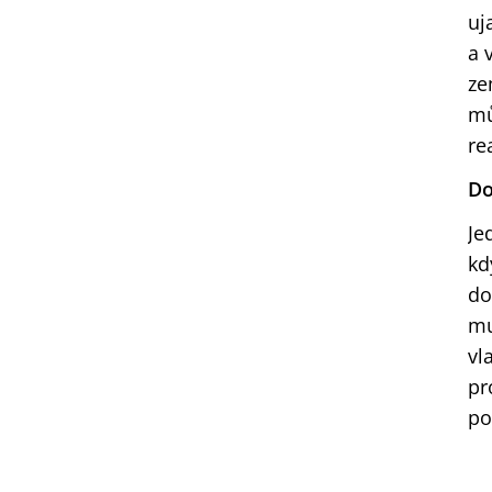
uj
a 
ze
mů
re
Do
Je
kd
do
mu
vl
pr
po