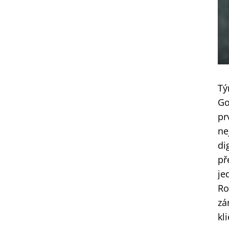
Tý
Go
pr
ne
di
př
je
Ro
zá
kl