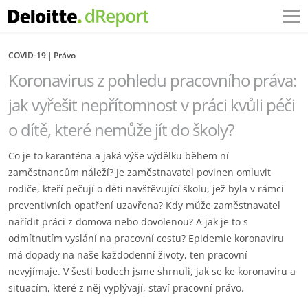
COVID-19
Právo
Koronavirus z pohledu pracovního práva:
jak vyřešit nepřítomnost v práci kvůli péči
o dítě, které nemůže jít do školy?
Co je to karanténa a jaká výše výdělku během ní
zaměstnancům náleží? Je zaměstnavatel povinen omluvit
rodiče, kteří pečují o děti navštěvující školu, jež byla v rámci
preventivních opatření uzavřena? Kdy může zaměstnavatel
nařídit práci z domova nebo dovolenou? A jak je to s
odmítnutím vyslání na pracovní cestu? Epidemie koronaviru
má dopady na naše každodenní životy, ten pracovní
nevyjímaje. V šesti bodech jsme shrnuli, jak se ke koronaviru a
situacím, které z něj vyplývají, staví pracovní právo.