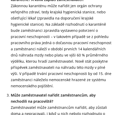
Zákonnou karanténu může nařídit jen orgán ochrany
veřejného zdraví, tedy krajská hygienická stanice, nebo
ošetřující lékař (zpravidla na doporučení krajské
hygienické stanice). Na základě rozhodnutí o karanténě
bude zaměstnanci zpravidla vystaveno potvrzení o
pracovní neschopnosti – v takovém případě se z pohledu
pracovního práva jedná o dočasnou pracovní neschopnost
a zaměstnanci náleží v období prvních 14 kalendářních
dnů náhrada mzdy nebo platu ve výši 60 % průměrného
výdělku, kterou hradí zaměstnavatel. Nově stát poskytne
příspěvek zaměstnavateli na náhradu této mzdy v plné
výši. V případě trvání pracovní neschopnosti by od 15. dne
zaměstnanci náleželo nemocenské hrazené ze systému
nemocenského pojištění.
Může zaměstnavatel nařídit zaměstnancům, aby
nechodili na pracoviště?
Zaměstnavatel může zaměstnancům nařídit, aby zůstali
doma a nepracovali, i když u nich nebylo rozhodnuto o