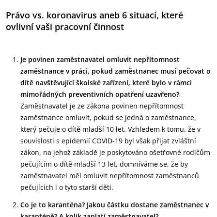
Právo vs. koronavirus aneb 6 situací, které
ovlivní vaši pracovní činnost
Je povinen zaměstnavatel omluvit nepřítomnost
zaměstnance v práci, pokud zaměstnanec musí pečovat o
dítě navštěvující školské zařízení, které bylo v rámci
mimořádných preventivních opatření uzavřeno?
Zaměstnavatel je ze zákona povinen nepřítomnost
zaměstnance omluvit, pokud se jedná o zaměstnance,
který pečuje o dítě mladší 10 let. Vzhledem k tomu, že v
souvislosti s epidemií COVID-19 byl však přijat zvláštní
zákon, na jehož základě je poskytováno ošetřovné rodičům
pečujícím o dítě mladší 13 let, domníváme se, že by
zaměstnavatel měl omluvit nepřítomnost zaměstnanců
pečujících i o tyto starší děti.
Co je to karanténa? Jakou částku dostane zaměstnanec v
karanténě? A kolik zaplatí zaměstnavatel?