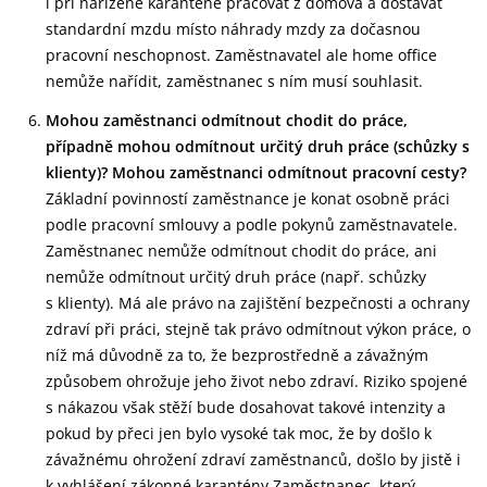
i při nařízené karanténě pracovat z domova a dostávat
standardní mzdu místo náhrady mzdy za dočasnou
pracovní neschopnost. Zaměstnavatel ale home office
nemůže nařídit, zaměstnanec s ním musí souhlasit.
Mohou zaměstnanci odmítnout chodit do práce,
případně mohou odmítnout určitý druh práce (schůzky s
klienty)? Mohou zaměstnanci odmítnout pracovní cesty?
Základní povinností zaměstnance je konat osobně práci
podle pracovní smlouvy a podle pokynů zaměstnavatele.
Zaměstnanec nemůže odmítnout chodit do práce, ani
nemůže odmítnout určitý druh práce (např. schůzky
s klienty). Má ale právo na zajištění bezpečnosti a ochrany
zdraví při práci, stejně tak právo odmítnout výkon práce, o
níž má důvodně za to, že bezprostředně a závažným
způsobem ohrožuje jeho život nebo zdraví. Riziko spojené
s nákazou však stěží bude dosahovat takové intenzity a
pokud by přeci jen bylo vysoké tak moc, že by došlo k
závažnému ohrožení zdraví zaměstnanců, došlo by jistě i
k vyhlášení zákonné karantény.Zaměstnanec, který