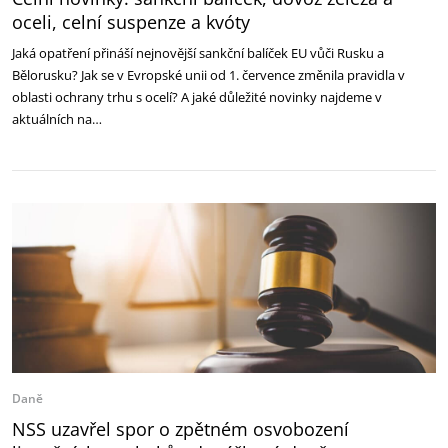
oceli, celní suspenze a kvóty
Jaká opatření přináší nejnovější sankční balíček EU vůči Rusku a
Bělorusku? Jak se v Evropské unii od 1. července změnila pravidla v
oblasti ochrany trhu s ocelí? A jaké důležité novinky najdeme v
aktuálních na…
Daně
NSS uzavřel spor o zpětném osvobození