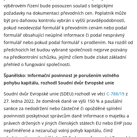
výběrovém řízení bude posouzen soulad s belgickými
požadavky na dokumentaci převodních cen. Poplatník může
být pro daňovou kontrolu vybrán s vyšší pravděpodobností,
pokud neodevzdal formulář k převodním cenám nebo podal
formulář obsahující neúplné informace či podal nesprávný
formulář nebo pokud podal formulář s prodlením. Na rozdíl od
předchozích let budou vybrané společnosti nejprve pozvány
na předkontrolní schůzku, jejímž cílem bude získat základní
přehled o fungování společnosti.
Španělsko: Informační povinnost je porušením volného
pohybu kapitálu, rozhodl Soudní dvůr Evropské unie
Soudní dvůr Evropské unie (SDEU) rozhodl ve věci
C-788/19
z
27. ledna 2022, že doměrek daně ve výši 150 % a paušální
sankce za nedodržení nebo částečné či opožděné splnění
povinnosti poskytnout správcům daně informace o majetku a
právech držených v jiných členských státech EU nebo EHP jsou
nepřiměřené a nezaručují volný pohyb kapitálu, čímž