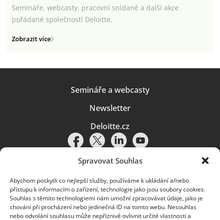
Semináře, webcasty, pracovní snídaně a další akce
pořádané společností Deloitte.
Zobrazit více
Semináře a webcasty
Newsletter
Deloitte.cz
Spravovat Souhlas
Abychom poskytli co nejlepší služby, používáme k ukládání a/nebo
Pravidla používání
|
Ochrana osobních údajů
|
Soubory cookies
|
přístupu k informacím o zařízení, technologie jako jsou soubory cookies.
Deloitte.cz
Souhlas s těmito technologiemi nám umožní zpracovávat údaje, jako je
chování při procházení nebo jedinečná ID na tomto webu. Nesouhlas
© 2026. Více informací najdete v
Pravidlech používání
.
nebo odvolání souhlasu může nepříznivě ovlivnit určité vlastnosti a