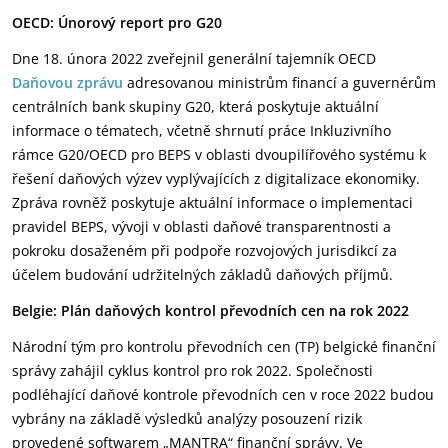
OECD: Únorový report pro G20
Dne 18. února 2022 zveřejnil generální tajemník OECD
Daňovou zprávu
adresovanou ministrům financí a guvernérům
centrálních bank skupiny G20, která poskytuje aktuální
informace o tématech, včetně shrnutí práce Inkluzivního
rámce G20/OECD pro BEPS v oblasti dvoupilířového systému k
řešení daňových výzev vyplývajících z digitalizace ekonomiky.
Zpráva rovněž poskytuje aktuální informace o implementaci
pravidel BEPS, vývoji v oblasti daňové transparentnosti a
pokroku dosaženém při podpoře rozvojových jurisdikcí za
účelem budování udržitelných základů daňových příjmů.
Belgie: Plán daňových kontrol převodních cen na rok 2022
Národní tým pro kontrolu převodních cen (TP) belgické finanční
správy zahájil cyklus kontrol pro rok 2022. Společnosti
podléhající daňové kontrole převodních cen v roce 2022 budou
vybrány na základě výsledků analýzy posouzení rizik
provedené softwarem „MANTRA“ finanční správy. Ve