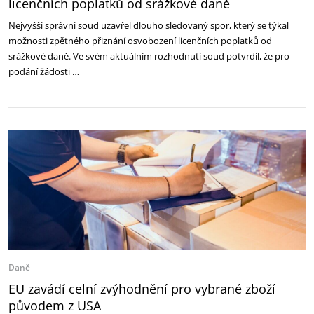
licenčních poplatků od srážkové daně
Nejvyšší správní soud uzavřel dlouho sledovaný spor, který se týkal
možnosti zpětného přiznání osvobození licenčních poplatků od
srážkové daně. Ve svém aktuálním rozhodnutí soud potvrdil, že pro
podání žádosti …
Daně
EU zavádí celní zvýhodnění pro vybrané zboží
původem z USA