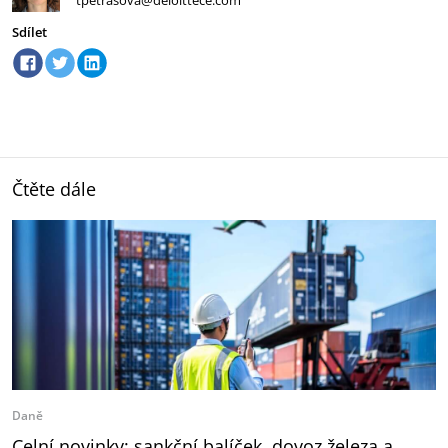
tpetrasova@deloittece.com
Sdílet
Čtěte dále
Daně
Celní novinky: sankční balíček, dovoz železa a