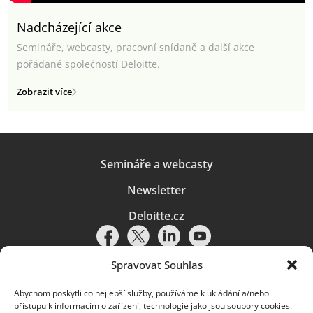
Nadcházející akce
Semináře, webcasty, pracovní snídaně a další akce
pořádané společností Deloitte.
Zobrazit více
Semináře a webcasty
Newsletter
Deloitte.cz
Spravovat Souhlas
Abychom poskytli co nejlepší služby, používáme k ukládání a/nebo
Pravidla používání
|
Ochrana osobních údajů
|
Soubory cookies
|
přístupu k informacím o zařízení, technologie jako jsou soubory cookies.