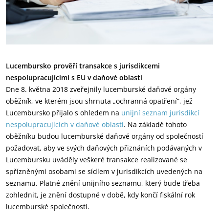
Lucembursko prověří transakce s jurisdikcemi
nespolupracujícími s EU v daňové oblasti
Dne 8. května 2018 zveřejnily lucemburské daňové orgány
oběžník, ve kterém jsou shrnuta „ochranná opatření“, jež
Lucembursko přijalo s ohledem na
unijní seznam jurisdikcí
nespolupracujících v daňové oblasti
. Na základě tohoto
oběžníku budou lucemburské daňové orgány od společností
požadovat, aby ve svých daňových přiznáních podávaných v
Lucembursku uváděly veškeré transakce realizované se
spřízněnými osobami se sídlem v jurisdikcích uvedených na
seznamu. Platné znění unijního seznamu, který bude třeba
zohlednit, je znění dostupné v době, kdy končí fiskální rok
lucemburské společnosti.