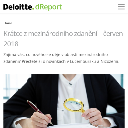
Daně
Krátce z mezinárodního zdanění – červen
2018
Zajímá vás, co nového se děje v oblasti mezinárodního
zdanění? Přečtete si o novinkách v Lucembursku a Nizozemí.