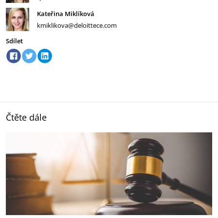
Kateřina Miklíková
kmiklikova@deloittece.com
Sdílet
Čtěte dále