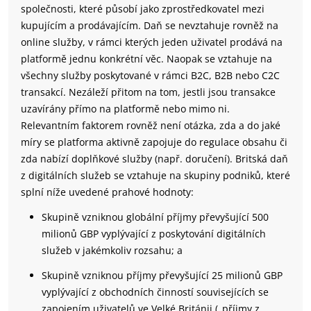
společnosti, které působí jako zprostředkovatel mezi
kupujícím a prodávajícím. Daň se nevztahuje rovněž na
online služby, v rámci kterých jeden uživatel prodává na
platformě jednu konkrétní věc. Naopak se vztahuje na
všechny služby poskytované v rámci B2C, B2B nebo C2C
transakcí. Nezáleží přitom na tom, jestli jsou transakce
uzavírány přímo na platformě nebo mimo ni.
Relevantním faktorem rovněž není otázka, zda a do jaké
míry se platforma aktivně zapojuje do regulace obsahu či
zda nabízí doplňkové služby (např. doručení). Britská daň
z digitálních služeb se vztahuje na skupiny podniků, které
splní níže uvedené prahové hodnoty:
Skupině vzniknou globální příjmy převyšující 500
milionů GBP vyplývající z poskytování digitálních
služeb v jakémkoliv rozsahu; a
Skupině vzniknou příjmy převyšující 25 milionů GBP
vyplývající z obchodních činností souvisejících se
zapojením uživatelů ve Velké Británii („příjmy z