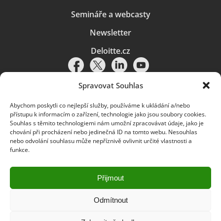
Semináře a webcasty
Newsletter
Deloitte.cz
Spravovat Souhlas
Abychom poskytli co nejlepší služby, používáme k ukládání a/nebo
Pravidla používání
|
Ochrana osobních údajů
|
Soubory cookies
|
přístupu k informacím o zařízení, technologie jako jsou soubory cookies.
Deloitte.cz
Souhlas s těmito technologiemi nám umožní zpracovávat údaje, jako je
chování při procházení nebo jedinečná ID na tomto webu. Nesouhlas
© 2026. Více informací najdete v
Pravidlech používání
.
nebo odvolání souhlasu může nepříznivě ovlivnit určité vlastnosti a
funkce.
Deloitte označuje jednu či více společností globální sítě členských
společností Deloitte Touche Tohmatsu Limited („DTTL“) a jejich dceřiné
a přidružené subjekty (souhrnně „organizace Deloitte“). Společnost DTTL
(rovněž označovaná jako „Deloitte Global“) a každá z jejích členských
Přijmout
společností a jejich přidružených subjektů je samostatným a nezávislým
právním subjektem, který není oprávněn zavazovat nebo přijímat závazky
za jinou z těchto členských společností a jejich přidružených subjektů ve
Odmítnout
vztahu k třetím stranám. Společnost DTTL a každá členská společnost
a přidružený subjekt nese odpovědnost pouze za své vlastní jednání či