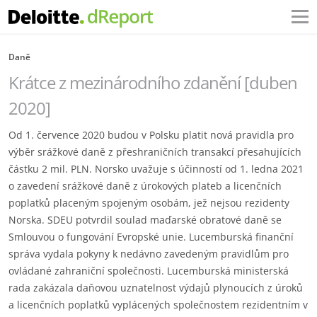
Daně
Krátce z mezinárodního zdanění [duben
2020]
Od 1. července 2020 budou v Polsku platit nová pravidla pro
výběr srážkové daně z přeshraničních transakcí přesahujících
částku 2 mil. PLN. Norsko uvažuje s účinností od 1. ledna 2021
o zavedení srážkové daně z úrokových plateb a licenčních
poplatků placeným spojeným osobám, jež nejsou rezidenty
Norska. SDEU potvrdil soulad maďarské obratové daně se
Smlouvou o fungování Evropské unie. Lucemburská finanční
správa vydala pokyny k nedávno zavedeným pravidlům pro
ovládané zahraniční společnosti. Lucemburská ministerská
rada zakázala daňovou uznatelnost výdajů plynoucích z úroků
a licenčních poplatků vyplácených společnostem rezidentním v