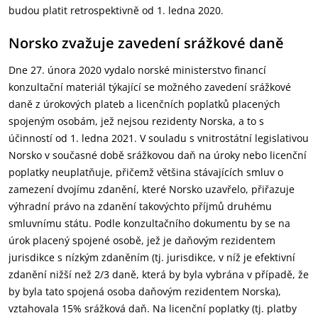
budou platit retrospektivně od 1. ledna 2020.
Norsko zvažuje zavedení srážkové daně
Dne 27. února 2020 vydalo norské ministerstvo financí
konzultační materiál týkající se možného zavedení srážkové
daně z úrokových plateb a licenčních poplatků placených
spojeným osobám, jež nejsou rezidenty Norska, a to s
účinností od 1. ledna 2021. V souladu s vnitrostátní legislativou
Norsko v současné době srážkovou daň na úroky nebo licenční
poplatky neuplatňuje, přičemž většina stávajících smluv o
zamezení dvojímu zdanění, které Norsko uzavřelo, přiřazuje
výhradní právo na zdanění takovýchto příjmů druhému
smluvnímu státu. Podle konzultačního dokumentu by se na
úrok placený spojené osobě, jež je daňovým rezidentem
jurisdikce s nízkým zdaněním (tj. jurisdikce, v níž je efektivní
zdanění nižší než 2/3 daně, která by byla vybrána v případě, že
by byla tato spojená osoba daňovým rezidentem Norska),
vztahovala 15% srážková daň. Na licenční poplatky (tj. platby