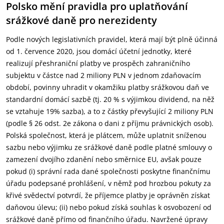
Polsko mění pravidla pro uplatňování
srážkové daně pro nerezidenty
Podle nových legislativních pravidel, která mají být plně účinná
od 1. července 2020, jsou domácí účetní jednotky, které
realizují přeshraniční platby ve prospěch zahraničního
subjektu v částce nad 2 miliony PLN v jednom zdaňovacím
období, povinny uhradit v okamžiku platby srážkovou daň ve
standardní domácí sazbě (tj. 20 % s výjimkou dividend, na něž
se vztahuje 19% sazba), a to z částky převyšující 2 miliony PLN
(podle § 26 odst. 2e zákona o dani z příjmu právnických osob).
Polská společnost, která je plátcem, může uplatnit sníženou
sazbu nebo výjimku ze srážkové daně podle platné smlouvy o
zamezení dvojího zdanění nebo směrnice EU, avšak pouze
pokud (i) správní rada dané společnosti poskytne finančnímu
úřadu podepsané prohlášení, v němž pod hrozbou pokuty za
křivé svědectví potvrdí, že příjemce platby je oprávněn získat
daňovou úlevu; (ii) nebo pokud získá souhlas k osvobození od
srážkové daně přímo od finančního úřadu. Navržené úpravy