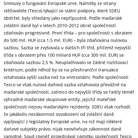
Smlouvy o fungování Evropské unie. Námitky ze strany
stěžovatele (Tesco) týkající se státní podpory, které SDEU
obdržel, byly shledány jako nepřípustné. Podle maďarské
zvláštní daně byl v letech 2010–2012 obrat společností
zdaňován progresivně. První třída – pro společnosti s obratem
do 500 mil. HUF (cca 1,5 mil. EUR) – byla zdaňována nulovou
sazbou. Sazba se zvyšovala u dalších tří tříd, přičemž nejvyšší
třída s obratem přes 100 miliard HUF (cca 300 mil. EUR) se
zdaňovala sazbou 2,5 %. Neuplatňovalo se žádné rozlišovací
kritérium, podle něhož by se na přeshraniční transakce
vztahovala vyšší sazba než na vnitrostátní. Podle společnosti
Tesco se však nulová daňová sazba vztahovala převážně na
maďarské společnosti, zatímco do nejvyšší třídy se řadily téměř
výhradně maďarské skupinové entity, jejichž mateřské
společnosti nejsou maďarskými rezidenty. SDEU však rozhodl,
že jakákoliv nezákonnost osvobození od zvláštní daně
vyplývající z legislativy Evropské unie, na niž mají některé
daňové subjekty právo, nijak neovlivňuje zákonnost daně
samotné. Soud rovněž projednával námitku společnosti Tesco,