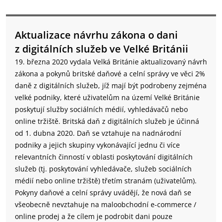
Aktualizace návrhu zákona o dani
z digitálních služeb ve Velké Británii
19. března 2020 vydala Velká Británie aktualizovaný návrh
zákona a pokynů britské daňové a celní správy ve věci 2%
daně z digitálních služeb, jíž mají být podrobeny zejména
velké podniky, které uživatelům na území Velké Británie
poskytují služby sociálních médií, vyhledávačů nebo
online tržiště. Britská daň z digitálních služeb je účinná
od 1. dubna 2020. Daň se vztahuje na nadnárodní
podniky a jejich skupiny vykonávající jednu či více
relevantních činností v oblasti poskytování digitálních
služeb (tj. poskytování vyhledávače, služeb sociálních
médií nebo online tržiště) třetím stranám (uživatelům).
Pokyny daňové a celní správy uvádějí, že nová daň se
všeobecně nevztahuje na maloobchodní e-commerce /
online prodej a že cílem je podrobit dani pouze