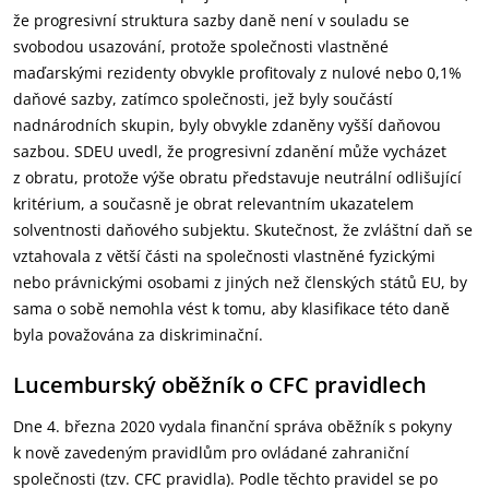
že progresivní struktura sazby daně není v souladu se
svobodou usazování, protože společnosti vlastněné
maďarskými rezidenty obvykle profitovaly z nulové nebo 0,1%
daňové sazby, zatímco společnosti, jež byly součástí
nadnárodních skupin, byly obvykle zdaněny vyšší daňovou
sazbou. SDEU uvedl, že progresivní zdanění může vycházet
z obratu, protože výše obratu představuje neutrální odlišující
kritérium, a současně je obrat relevantním ukazatelem
solventnosti daňového subjektu. Skutečnost, že zvláštní daň se
vztahovala z větší části na společnosti vlastněné fyzickými
nebo právnickými osobami z jiných než členských států EU, by
sama o sobě nemohla vést k tomu, aby klasifikace této daně
byla považována za diskriminační.
Lucemburský oběžník o CFC pravidlech
Dne 4. března 2020 vydala finanční správa oběžník s pokyny
k nově zavedeným pravidlům pro ovládané zahraniční
společnosti (tzv. CFC pravidla). Podle těchto pravidel se po