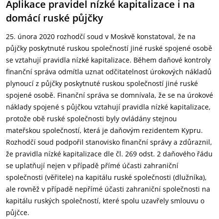
Aplikace pravidel nízké kapitalizace i na
domácí ruské půjčky
25. února 2020 rozhodčí soud v Moskvě konstatoval, že na
půjčky poskytnuté ruskou společností jiné ruské spojené osobě
se vztahují pravidla nízké kapitalizace. Během daňové kontroly
finanční správa odmítla uznat odčitatelnost úrokových nákladů
plynoucí z půjčky poskytnuté ruskou společností jiné ruské
spojené osobě. Finanční správa se domnívala, že se na úrokové
náklady spojené s půjčkou vztahují pravidla nízké kapitalizace,
protože obě ruské společnosti byly ovládány stejnou
mateřskou společností, která je daňovým rezidentem Kypru.
Rozhodčí soud podpořil stanovisko finanční správy a zdůraznil,
že pravidla nízké kapitalizace dle čl. 269 odst. 2 daňového řádu
se uplatňují nejen v případě přímé účasti zahraniční
společnosti (věřitele) na kapitálu ruské společnosti (dlužníka),
ale rovněž v případě nepřímé účasti zahraniční společnosti na
kapitálu ruských společností, které spolu uzavřely smlouvu o
půjčce.