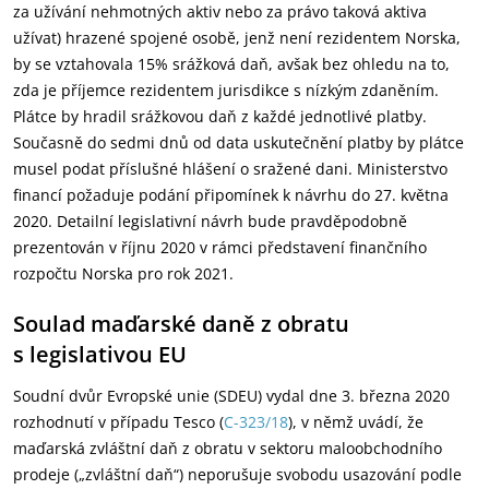
za užívání nehmotných aktiv nebo za právo taková aktiva
užívat) hrazené spojené osobě, jenž není rezidentem Norska,
by se vztahovala 15% srážková daň, avšak bez ohledu na to,
zda je příjemce rezidentem jurisdikce s nízkým zdaněním.
Plátce by hradil srážkovou daň z každé jednotlivé platby.
Současně do sedmi dnů od data uskutečnění platby by plátce
musel podat příslušné hlášení o sražené dani. Ministerstvo
financí požaduje podání připomínek k návrhu do 27. května
2020. Detailní legislativní návrh bude pravděpodobně
prezentován v říjnu 2020 v rámci představení finančního
rozpočtu Norska pro rok 2021.
Soulad maďarské daně z obratu
s legislativou EU
Soudní dvůr Evropské unie (SDEU) vydal dne 3. března 2020
rozhodnutí v případu Tesco (
C-323/18
), v němž uvádí, že
maďarská zvláštní daň z obratu v sektoru maloobchodního
prodeje („zvláštní daň“) neporušuje svobodu usazování podle