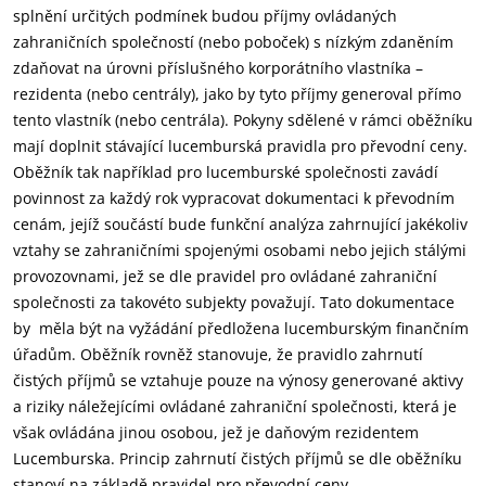
splnění určitých podmínek budou příjmy ovládaných
zahraničních společností (nebo poboček) s nízkým zdaněním
zdaňovat na úrovni příslušného korporátního vlastníka –
rezidenta (nebo centrály), jako by tyto příjmy generoval přímo
tento vlastník (nebo centrála). Pokyny sdělené v rámci oběžníku
mají doplnit stávající lucemburská pravidla pro převodní ceny.
Oběžník tak například pro lucemburské společnosti zavádí
povinnost za každý rok vypracovat dokumentaci k převodním
cenám, jejíž součástí bude funkční analýza zahrnující jakékoliv
vztahy se zahraničními spojenými osobami nebo jejich stálými
provozovnami, jež se dle pravidel pro ovládané zahraniční
společnosti za takovéto subjekty považují. Tato dokumentace
by měla být na vyžádání předložena lucemburským finančním
úřadům. Oběžník rovněž stanovuje, že pravidlo zahrnutí
čistých příjmů se vztahuje pouze na výnosy generované aktivy
a riziky náležejícími ovládané zahraniční společnosti, která je
však ovládána jinou osobou, jež je daňovým rezidentem
Lucemburska. Princip zahrnutí čistých příjmů se dle oběžníku
stanoví na základě pravidel pro převodní ceny.