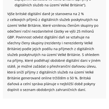
digitálních služeb na území Velké Británie“).
Výše britské digitální daně je stanovena na 2 %
z celkových příjmů z digitálních služeb poskytnutých na
území Velké Británie, které vzniknou členům skupiny po
odečtení roční nezdanitelné částky ve výši 25 milionů
GBP. Povinnost odvést digitální daň se vztahuje na
všechny členy skupiny (rezidenty i nerezidenty Velké
Británie) podle jejich podílu na příjmech z digitálních
služeb poskytnutých na území Velké Británie. S ohledem
na příjmy, které podléhají obdobné digitální dani v jiném
státě, je možné zažádat o přeshraniční daňovou úlevu,
která sníží příjmy z digitálních služeb na území Velké
Británie generované online tržištěm o 50 %. Britská
daňová a celní správa plánuje v nejbližší době pokyny
doplnit o seznam obdobných zahraničních daní.