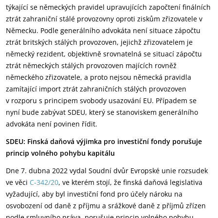
týkající se německých pravidel upravujících započtení finálních
ztrát zahraniční stálé provozovny oproti ziskům zřizovatele v
Německu. Podle generálního advokáta není situace zápočtu
ztrát britských stálých provozoven, jejichž zřizovatelem je
německý rezident, objektivně srovnatelná se situací zápočtu
ztrát německých stálých provozoven majících rovněž
německého zřizovatele, a proto nejsou německá pravidla
zamítající import ztrát zahraničních stálých provozoven
v rozporu s principem svobody usazování EU. Případem se
nyní bude zabývat SDEU, který se stanoviskem generálního
advokáta není povinen řídit.
SDEU: Finská daňová výjimka pro investiční fondy porušuje
princip volného pohybu kapitálu
Dne 7. dubna 2022 vydal Soudní dvůr Evropské unie rozsudek
ve věci
C-342/20
, ve kterém stojí, že finská daňová legislativa
vyžadující, aby byl investiční fond pro účely nároku na
osvobození od daně z příjmu a srážkové daně z příjmů zřízen
podle smluvního práva, porušuje princip volného pohybu