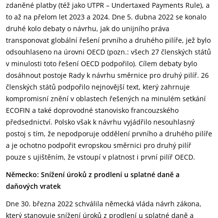
zdaněné platby (též jako UTPR – Undertaxed Payments Rule), a
to až na přelom let 2023 a 2024. Dne 5. dubna 2022 se konalo
druhé kolo debaty o návrhu, jak do unijního práva
transponovat globální řešení prvního a druhého pilíře, jež bylo
odsouhlaseno na úrovni OECD (pozn.: všech 27 členských států
v minulosti toto řešení OECD podpořilo). Cílem debaty bylo
dosáhnout postoje Rady k návrhu směrnice pro druhý pilíř. 26
členských států podpořilo nejnovější text, který zahrnuje
kompromisní znění v oblastech řešených na minulém setkání
ECOFIN a také doprovodné stanovisko francouzského
předsednictví. Polsko však k návrhu vyjádřilo nesouhlasný
postoj s tím, že nepodporuje oddělení prvního a druhého pilíře
a je ochotno podpořit evropskou směrnici pro druhý pilíř
pouze s ujištěním, že vstoupí v platnost i první pilíř OECD.
Německo: Snížení úroků z prodlení u splatné daně a
daňových vratek
Dne 30. března 2022 schválila německá vláda návrh zákona,
který stanovuje snížení úroků z prodlení u splatné daně a