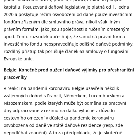
kapitálu. Posuzovaná daňová legislativa je platná od 1. ledna
2020 a poskytuje režim osvobození od daně pouze investičním
fondům zřízeným dle smluvního práva, nikoli však jiným
právním formám, jako jsou společnosti s ručením omezeným
apod. Tento rozsudek upřesňuje, že samotná právní forma
investičního fondu neospravedlňuje odlišné daňové podmínky,
rozdílný přístup tak porušuje článek 63 Smlouvy o fungování
Evropské unie.
Belgie: Konečné prodloužení daňové výjimky pro přeshraniční
pracovníky
V reakci na pandemii koronaviru Belgie uzavřela několik
vzájemných dohod s Francií, Německem, Lucemburskem a
Nizozemskem, podle kterých může být odměna za pracovní
dny odpracované v režimu na dálku výlučně z důvodu
cestovního omezení v důsledku pandemie koronaviru
osvobozena od daně ve státě daňové rezidence (resp. zde
nepodléhat zdanění). A to za předpokladu, že je skutečně