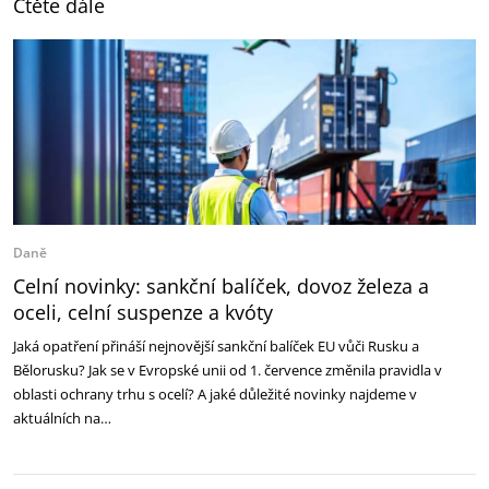
Čtěte dále
Daně
Celní novinky: sankční balíček, dovoz železa a
oceli, celní suspenze a kvóty
Jaká opatření přináší nejnovější sankční balíček EU vůči Rusku a
Bělorusku? Jak se v Evropské unii od 1. července změnila pravidla v
oblasti ochrany trhu s ocelí? A jaké důležité novinky najdeme v
aktuálních na…