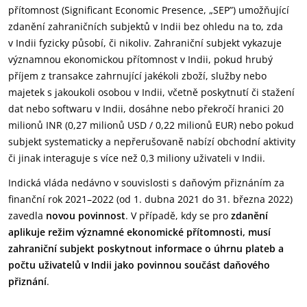
přítomnost (Significant Economic Presence, „SEP”) umožňující
zdanění zahraničních subjektů v Indii bez ohledu na to, zda
v Indii fyzicky působí, či nikoliv. Zahraniční subjekt vykazuje
významnou ekonomickou přítomnost v Indii, pokud hrubý
příjem z transakce zahrnující jakékoli zboží, služby nebo
majetek s jakoukoli osobou v Indii, včetně poskytnutí či stažení
dat nebo softwaru v Indii, dosáhne nebo překročí hranici 20
milionů INR (0,27 milionů USD / 0,22 milionů EUR) nebo pokud
subjekt systematicky a nepřerušovaně nabízí obchodní aktivity
či jinak interaguje s více než 0,3 miliony uživateli v Indii.
Indická vláda nedávno v souvislosti s daňovým přiznáním za
finanční rok 2021–2022 (od 1. dubna 2021 do 31. března 2022)
zavedla
novou povinnost
. V případě, kdy se pro
zdanění
aplikuje režim významné ekonomické přítomnosti, musí
zahraniční subjekt poskytnout informace o úhrnu plateb a
počtu uživatelů v Indii jako povinnou součást daňového
přiznání
.