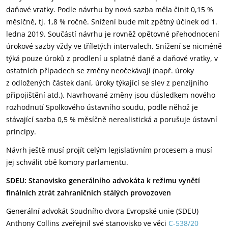
daňové vratky. Podle návrhu by nová sazba měla činit 0,15 %
měsíčně, tj. 1,8 % ročně. Snížení bude mít zpětný účinek od 1.
ledna 2019. Součástí návrhu je rovněž opětovné přehodnocení
úrokové sazby vždy ve tříletých intervalech. Snížení se nicméně
týká pouze úroků z prodlení u splatné daně a daňové vratky, v
ostatních případech se změny neočekávají (např. úroky
z odložených částek daní, úroky týkající se slev z penzijního
připojištění atd.). Navrhované změny jsou důsledkem nového
rozhodnutí Spolkového ústavního soudu, podle něhož je
stávající sazba 0,5 % měsíčně nerealistická a porušuje ústavní
principy.
Návrh ještě musí projít celým legislativním procesem a musí
jej schválit obě komory parlamentu.
SDEU: Stanovisko generálního advokáta k režimu vynětí
finálních ztrát zahraničních stálých provozoven
Generální advokát Soudního dvora Evropské unie (SDEU)
Anthony Collins zveřejnil své stanovisko ve věci
C-538/20