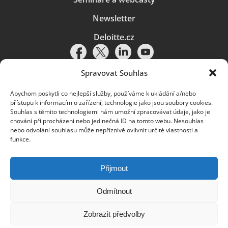
Newsletter
Deloitte.cz
Spravovat Souhlas
Abychom poskytli co nejlepší služby, používáme k ukládání a/nebo
Pravidla používání
|
Ochrana osobních údajů
|
Soubory cookies
|
přístupu k informacím o zařízení, technologie jako jsou soubory cookies.
Deloitte.cz
Souhlas s těmito technologiemi nám umožní zpracovávat údaje, jako je
chování při procházení nebo jedinečná ID na tomto webu. Nesouhlas
© 2026. Více informací najdete v
Pravidlech používání
.
nebo odvolání souhlasu může nepříznivě ovlivnit určité vlastnosti a
funkce.
Deloitte označuje jednu či více společností globální sítě členských
společností Deloitte Touche Tohmatsu Limited („DTTL“) a jejich dceřiné
a přidružené subjekty (souhrnně „organizace Deloitte“). Společnost DTTL
(rovněž označovaná jako „Deloitte Global“) a každá z jejích členských
Přijmout
společností a jejich přidružených subjektů je samostatným a nezávislým
právním subjektem, který není oprávněn zavazovat nebo přijímat závazky
za jinou z těchto členských společností a jejich přidružených subjektů ve
Odmítnout
vztahu k třetím stranám. Společnost DTTL a každá členská společnost
a přidružený subjekt nese odpovědnost pouze za své vlastní jednání či
Zobrazit předvolby
pochybení, nikoli za jednání či pochybení jiných členských společností či
přidružených subjektů. Společnost DTTL služby klientům neposkytuje. Více