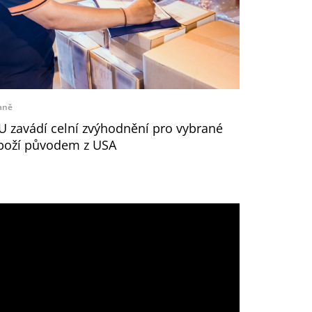
aně
U zavádí celní zvýhodnění pro vybrané
boží původem z USA