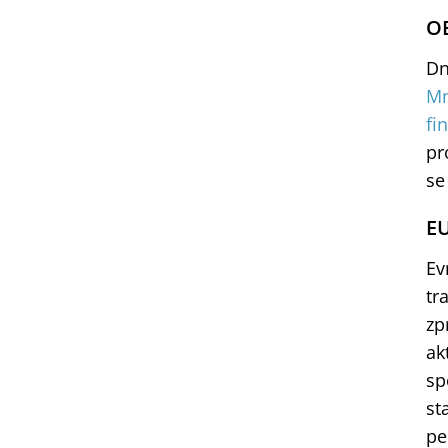
OE
Dn
Mn
fi
pr
se
EU
Ev
tr
zp
ak
sp
st
pe