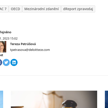
AC 7
OECD
Mezinárodní zdanění
dReport zpravodaj
řejněno
 1. 2023
15:02
Tereza Petrášová
tpetrasova@deloittece.com
let