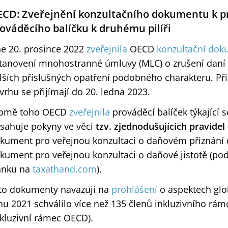
CD: Zveřejnění konzultačního dokumentu k pr
ováděcího balíčku k druhému pilíři
e 20. prosince 2022
zveřejnila
OECD
konzultační do
tanovení mnohostranné úmluvy (MLC) o zrušení daní z 
lších příslušných opatření podobného charakteru. P
vrhu se přijímají do 20. ledna 2023.
omě toho OECD
zveřejnila
prováděcí balíček týkající s
sahuje pokyny ve věci
tzv. zjednodušujících pravidel
kument pro veřejnou konzultaci o daňovém přiznání d
kument pro veřejnou konzultaci o daňové jistotě (po
ánku na
taxathand.com
).
to dokumenty navazují na
prohlášení
o aspektech glo
jnu 2021 schválilo více než 135 členů inkluzivního r
nkluzivní rámec OECD).