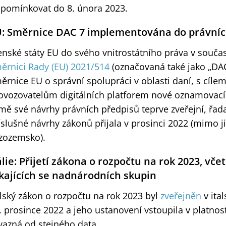
ipomínkovat do 8. února 2023.
: Směrnice DAC 7 implementována do právníc
enské státy EU do svého vnitrostátního práva v souč
ěrnici Rady (EU) 2021/514
(označovaná také jako „DAC
ěrnice EU o správní spolupráci v oblasti daní, s cíle
ovozovatelům digitálních platforem nové oznamovací 
mě své návrhy právních předpisů teprve zveřejní, řada
íslušné návrhy zákonů přijala v prosinci 2022 (mimo 
zozemsko).
álie: Přijetí zákona o rozpočtu na rok 2023, vč
kajících se nadnárodních skupin
alský zákon o rozpočtu na rok 2023 byl
zveřejněn
v ita
. prosince 2022 a jeho ustanovení vstoupila v platnos
vazná od stejného data.