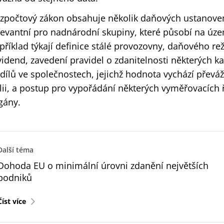
zpočtový zákon obsahuje několik daňových ustanoven
levantní pro nadnárodní skupiny, které působí na územ
příklad týkají definice stálé provozovny, daňového re
vidend, zavedení pravidel o zdanitelnosti některých k
dílů ve společnostech, jejichž hodnota vychází přev
álii, a postup pro vypořádání některých vyměřovacích 
gány.
Další téma
Dohoda EU o minimální úrovni zdanění největších
podniků
Číst více