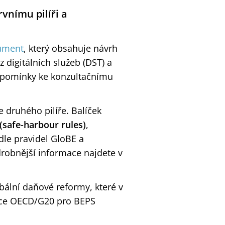
vnímu pilíři a
kument
, který obsahuje návrh
digitálních služeb (DST) a
řipomínky ke konzultačnímu
e druhého pilíře. Balíček
 (safe-harbour rules)
,
le pravidel GloBE a
drobnější informace najdete v
bální daňové reformy, které v
ámce OECD/G20 pro BEPS