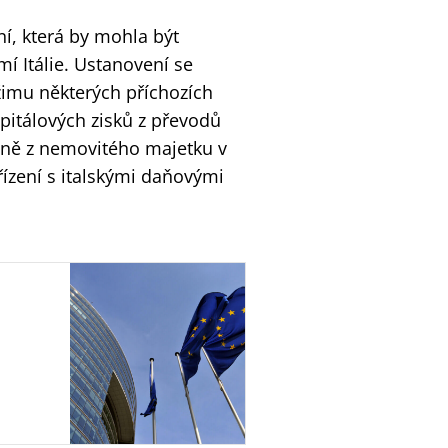
í, která by mohla být
í Itálie. Ustanovení se
žimu některých příchozích
apitálových zisků z převodů
ážně z nemovitého majetku v
řízení s italskými daňovými