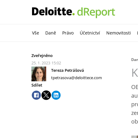
Vše
Daně
Právo
Účetnictví
Nemovitosti
Zveřejněno
Da
25. 1. 2023
15:02
K
Tereza Petrášová
tpetrasova@deloittece.com
Sdílet
OE
au
pr
ze
ob