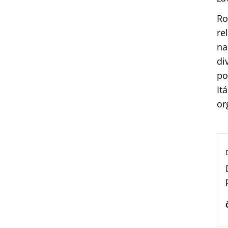
Ro
re
na
di
po
It
or