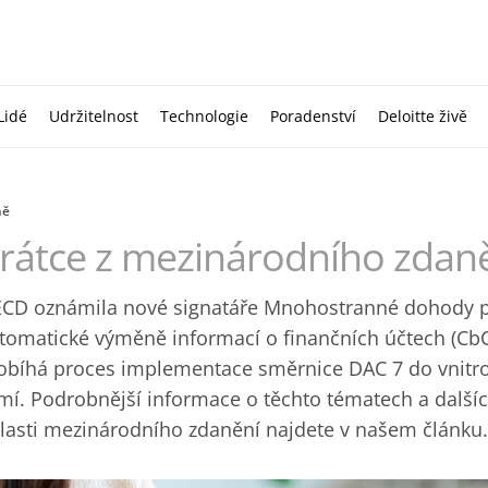
Lidé
Udržitelnost
Technologie
Poradenství
Deloitte živě
ně
rátce z mezinárodního zdaně
CD oznámila nové signatáře Mnohostranné dohody p
tomatické výměně informací o finančních účtech (C
obíhá proces implementace směrnice DAC 7 do vnitro
mí. Podrobnější informace o těchto tématech a dalšíc
lasti mezinárodního zdanění najdete v našem článku.