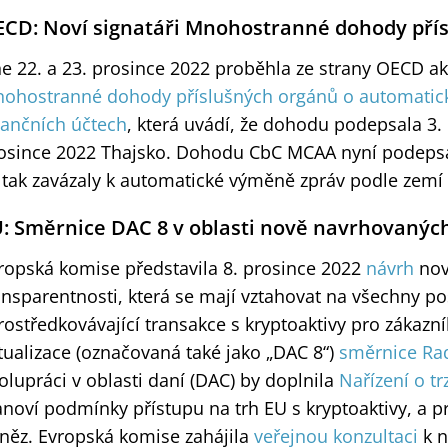
CD: Noví signatáři Mnohostranné dohody pří
e 22. a 23. prosince 2022 proběhla ze strany OECD a
ohostranné dohody příslušných orgánů o automatic
nančních účtech
, která uvádí, že dohodu podepsala 3. 
osince 2022 Thajsko. Dohodu CbC MCAA nyní podepsalo
 tak zavázaly k automatické výměně zpráv podle zemí 
: Směrnice DAC 8 v oblasti nově navrhovaných
ropská komise představila 8. prosince 2022
návrh
nov
ansparentnosti, která se mají vztahovat na všechny po
rostředkovávající transakce s kryptoaktivy pro zákazní
tualizace (označovaná také jako „DAC 8“)
směrnice Ra
olupráci v oblasti daní (DAC) by doplnila
Nařízení o tr
anoví podmínky přístupu na trh EU s kryptoaktivy, a pr
něz. Evropská komise zahájila
veřejnou konzultaci
k n