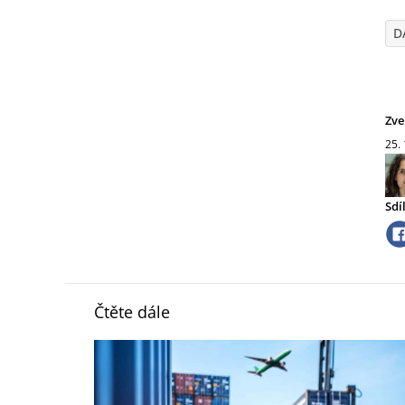
D
Zve
25.
Sdí
Čtěte dále