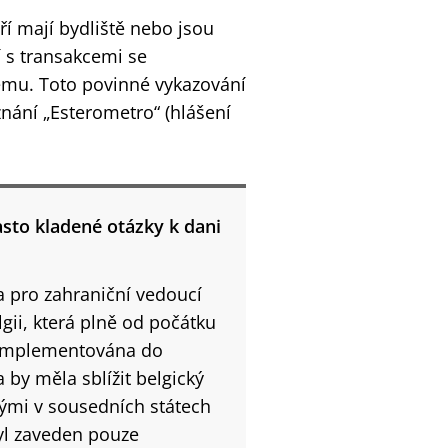
ří mají bydliště nebo jsou
í s transakcemi se
mu. Toto povinné vykazování
znání „Esterometro“ (hlášení
asto kladené otázky k dani
a pro zahraniční vedoucí
ii, která plně od počátku
u implementována do
 by měla sblížit belgický
nými v sousedních státech
 byl zaveden pouze