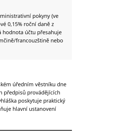
ministrativní pokyny (ve
ové 0,15% roční daně z
á hodnota účtu přesahuje
mčině/francouzštině nebo
rském úředním věstníku dne
h předpisů provádějících
yhláška poskytuje praktický
ňuje hlavní ustanovení