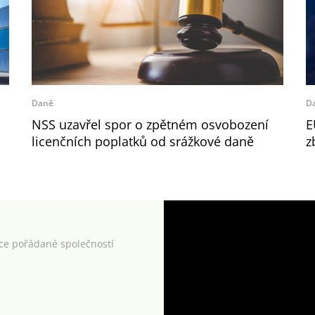
Daně
D
NSS uzavřel spor o zpětném osvobození
E
licenčních poplatků od srážkové daně
z
kce pořádané společností