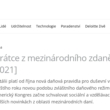
Lidé
Udržitelnost
Technologie
Poradenství
Deloitte živě
ně
rátce z mezinárodního zdaně
021]
Itálii platí od října nová daňová pravidla pro duševní v
íštího roku novou podobu zvláštního daňového režimu
erický Kongres začne schvalovat sociální a vzdělávací
lších novinkách z oblasti mezinárodních daní.