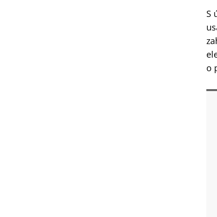
S 
us
za
el
o 