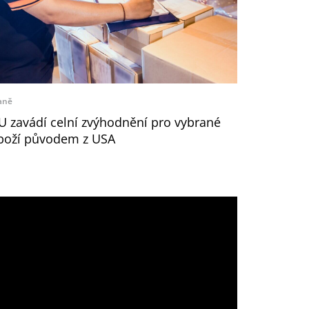
aně
U zavádí celní zvýhodnění pro vybrané
boží původem z USA