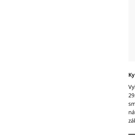
Ky
Vy
29
sm
ná
zá