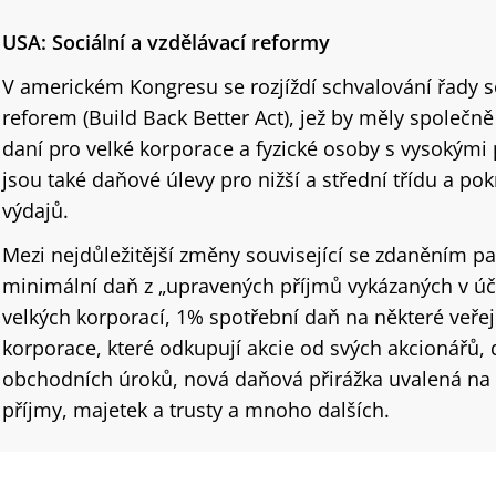
USA: Sociální a vzdělávací reformy
V americkém Kongresu se rozjíždí schvalování řady s
reforem (Build Back Better Act), jež by měly společn
daní pro velké korporace a fyzické osoby s vysokými 
jsou také daňové úlevy pro nižší a střední třídu a po
výdajů.
Mezi nejdůležitější změny související se zdaněním pa
minimální daň z „upravených příjmů vykázaných v úč
velkých korporací, 1% spotřební daň na některé veř
korporace, které odkupují akcie od svých akcionářů,
obchodních úroků, nová daňová přirážka uvalená na 
příjmy, majetek a trusty a mnoho dalších.