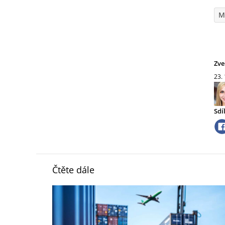
M
Zve
23.
Sdí
Čtěte dále