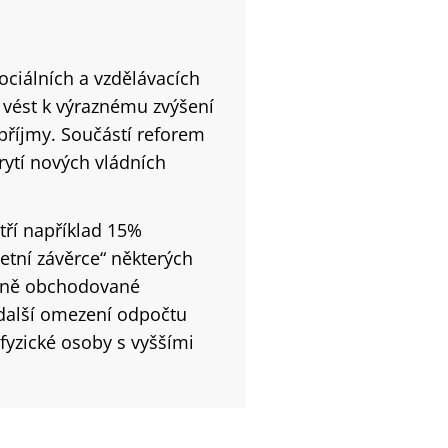
ociálních a vzdělávacích
ě vést k výraznému zvýšení
příjmy. Součástí reforem
krytí nových vládních
tří například 15%
etní závěrce“ některých
ejně obchodované
 další omezení odpočtu
fyzické osoby s vyššími