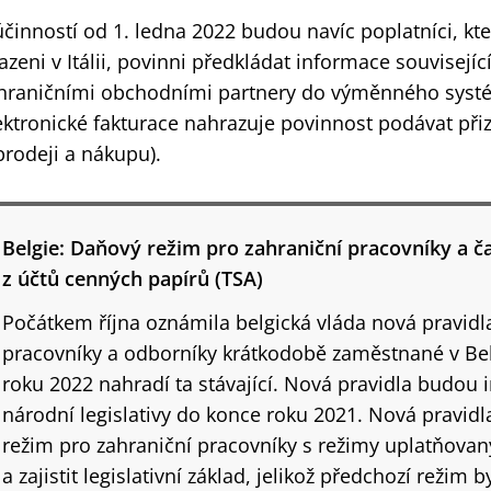
účinností od 1. ledna 2022 budou navíc poplatníci, kte
azeni v Itálii, povinni předkládat informace souvisejíc
hraničními obchodními partnery do výměnného systé
ektronické fakturace nahrazuje povinnost podávat při
prodeji a nákupu).
Belgie: Daňový režim pro zahraniční pracovníky a č
z účtů cenných papírů (TSA)
Počátkem října oznámila belgická vláda nová pravidl
pracovníky a odborníky krátkodobě zaměstnané v Belg
roku 2022 nahradí ta stávající. Nová pravidla budo
národní legislativy do konce roku 2021. Nová pravidla
režim pro zahraniční pracovníky s režimy uplatňova
a zajistit legislativní základ, jelikož předchozí režim