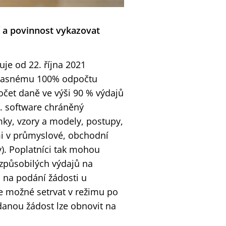
í a povinnost vykazovat
je od 22. října 2021
učasnému 100% odpočtu
očet daně ve výši 90 % výdajů
. software chráněný
y, vzory a modely, postupy,
mi v průmyslové, obchodní
). Poplatníci tak mohou
 způsobilých výdajů na
o na podání žádosti u
e možné setrvat v režimu po
danou žádost lze obnovit na