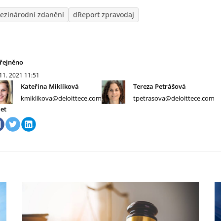
ezinárodní zdanění
dReport zpravodaj
řejněno
 11. 2021
11:51
Kateřina Miklíková
Tereza Petrášová
kmiklikova@deloittece.com
tpetrasova@deloittece.com
let