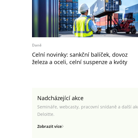
Daně
Celní novinky: sankční balíček, dovoz
železa a oceli, celní suspenze a kvóty
Nadcházející akce
Semináře, webcasty, pracovní snídaně a další a
Deloitte.
Zobrazit více