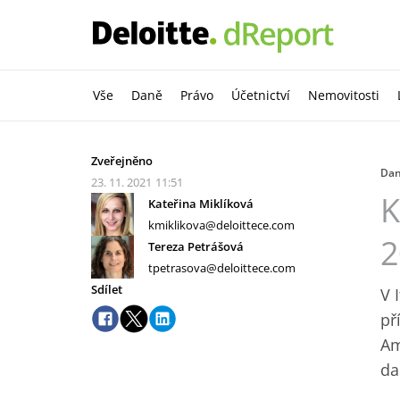
Vše
Daně
Právo
Účetnictví
Nemovitosti
Zveřejněno
Da
23. 11. 2021
11:51
K
Kateřina Miklíková
kmiklikova@deloittece.com
2
Tereza Petrášová
tpetrasova@deloittece.com
Sdílet
V 
př
Am
da