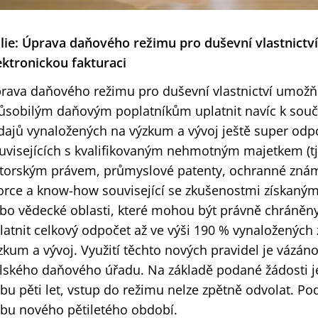
álie: Úprava daňového režimu pro duševní vlastnictv
ektronickou fakturaci
rava daňového režimu pro duševní vlastnictví umožňu
ůsobilým daňovým poplatníkům uplatnit navíc k so
dajů vynaložených na výzkum a vývoj ještě super odp
uvisejících s kvalifikovaným nehmotným majetkem (tj
torským právem, průmyslové patenty, ochranné známk
orce a know-how související se zkušenostmi získaný
bo vědecké oblasti, které mohou být právně chráněny
latnit celkový odpočet až ve výši 190 % vynaložených
zkum a vývoj. Využití těchto nových pravidel je vázán
alského daňového úřadu. Na základě podané žádosti j
bu pěti let, vstup do režimu nelze zpětně odvolat. Po
bu nového pětiletého období.