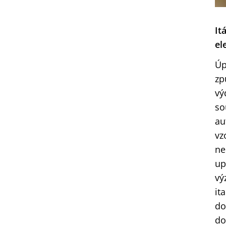
It
el
Úp
zp
vý
so
au
vz
ne
up
vý
it
do
do