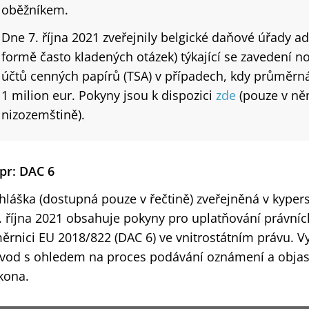
oběžníkem.
Dne 7. října 2021 zveřejnily belgické daňové úřady ad
formě často kladených otázek) týkající se zavedení n
účtů cenných papírů (TSA) v případech, kdy průměrn
1 milion eur. Pokyny jsou k dispozici
zde
(pouze v ně
nizozemštině).
pr: DAC 6
hláška (dostupná pouze v řečtině) zveřejněná v kype
. října 2021 obsahuje pokyny pro uplatňování právníc
ěrnici EU 2018/822 (DAC 6) ve vnitrostátním právu. V
vod s ohledem na proces podávání oznámení a objas
kona.