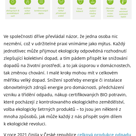
Ve společnosti dříve převládal názor, že jedna osoba nic
nezmění, což v udržitelné praxi vnímáme jako mýtus. Každý
jednotlivec může přijmout ekologicky odpovědná rozhodnutí
zlepšující kolektivní dopad, a tím pádem přispět ke snižování
dopadů na životní prostředí, a to jak úsporou v domácnostech,
tak změnou chování. I malé kroky mohou mít v celkovém
měřítku velký dopad. Snížení spotřeby energie či instalace
obnovitelných zdrojů energie pro domácnosti, předcházení
vzniku a třídění odpadu, nákup certifikovaných BIO potravin,
které pocházejí z kontrolovaného ekologického zemědělství,
volba ekologicky šetrných produktů – to jsou jen některé z
mnoha způsobů, jak může každý z nás přispět svým dílem
k ekologické revoluci.
V roce 2021 činila v České republice
celková produkce odpadu