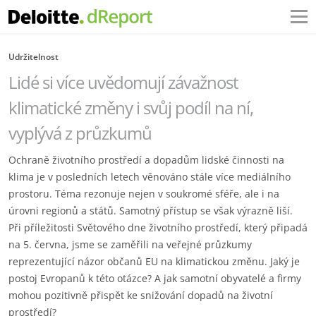
Udržitelnost
Lidé si více uvědomují závažnost
klimatické změny i svůj podíl na ní,
vyplývá z průzkumů
Ochraně životního prostředí a dopadům lidské činnosti na
klima je v posledních letech věnováno stále více mediálního
prostoru. Téma rezonuje nejen v soukromé sféře, ale i na
úrovni regionů a států. Samotný přístup se však výrazně liší.
Při příležitosti Světového dne životního prostředí, který připadá
na 5. června, jsme se zaměřili na veřejné průzkumy
reprezentující názor občanů EU na klimatickou změnu. Jaký je
postoj Evropanů k této otázce? A jak samotní obyvatelé a firmy
mohou pozitivně přispět ke snižování dopadů na životní
prostředí?