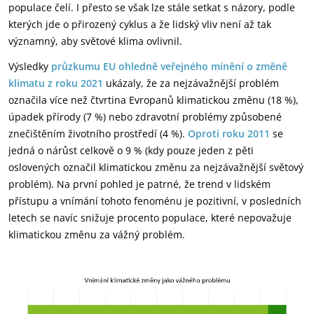
populace čelí. I přesto se však lze stále setkat s názory, podle
kterých jde o přirozený cyklus a že lidský vliv není až tak
významný, aby světové klima ovlivnil.
Výsledky
průzkumu EU ohledně veřejného mínění o změně
klimatu z roku 2021
ukázaly, že za nejzávažnější problém
označila více než čtvrtina Evropanů klimatickou změnu (18 %),
úpadek přírody (7 %) nebo zdravotní problémy způsobené
znečištěním životního prostředí (4 %).
Oproti roku 2011
se
jedná o nárůst celkově o 9 % (kdy pouze jeden z pěti
oslovených označil klimatickou změnu za nejzávažnější světový
problém). Na první pohled je patrné, že trend v lidském
přístupu a vnímání tohoto fenoménu je pozitivní, v posledních
letech se navíc snižuje procento populace, které nepovažuje
klimatickou změnu za vážný problém.