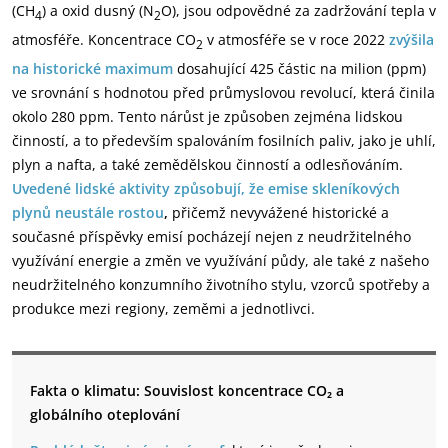
(CH
) a oxid dusný (N
O), jsou odpovědné za zadržování tepla v
4
2
atmosféře. Koncentrace CO
v atmosféře se v roce 2022
zvýšila
2
na historické maximum
dosahující 425 částic na milion (ppm)
ve srovnání s hodnotou před průmyslovou revolucí, která činila
okolo 280 ppm. Tento nárůst je způsoben zejména lidskou
činností, a to především spalováním fosilních paliv, jako je uhlí,
plyn a nafta, a také zemědělskou činností a odlesňováním.
Uvedené lidské aktivity způsobují, že emise skleníkových
plynů neustále rostou
,
přičemž nevyvážené historické a
současné příspěvky emisí pocházejí nejen z neudržitelného
využívání energie a změn ve využívání půdy, ale také z našeho
neudržitelného konzumního životního stylu, vzorců spotřeby a
produkce mezi regiony, zeměmi a jednotlivci.
Fakta o klimatu: Souvislost koncentrace CO₂ a
globálního oteplování