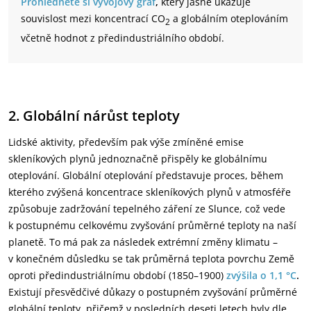
Prohlédněte si vývojový graf
,
který jasně ukazuje
souvislost mezi koncentrací CO
a globálním oteplováním
2
včetně hodnot z předindustriálního období.
2. Globální nárůst teploty
Lidské aktivity, především pak výše zmíněné emise
skleníkových plynů jednoznačně přispěly ke globálnímu
oteplování. Globální oteplování představuje proces, během
kterého zvýšená koncentrace skleníkových plynů v atmosféře
způsobuje zadržování tepelného záření ze Slunce, což vede
k postupnému celkovému zvyšování průměrné teploty na naší
planetě. To má pak za následek extrémní změny klimatu –
v konečném důsledku se tak průměrná teplota povrchu Země
oproti předindustriálnímu období (1850–1900)
zvýšila o 1,1 °C
.
Existují přesvědčivé důkazy o postupném zvyšování průměrné
globální teploty, přičemž v posledních deseti letech byly dle