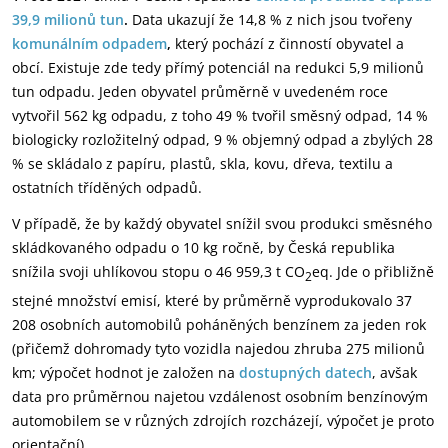
39,9 milionů tun
.
Data ukazují že 14,8 % z nich jsou tvořeny
komunálním odpadem
,
který pochází z činností obyvatel a
obcí. Existuje zde tedy přímý potenciál na redukci 5,9 milionů
tun odpadu. Jeden obyvatel průměrně v uvedeném roce
vytvořil 562 kg odpadu, z toho 49 % tvořil směsný odpad, 14 %
biologicky rozložitelný odpad, 9 % objemný odpad a zbylých 28
% se skládalo z papíru, plastů, skla, kovu, dřeva, textilu a
ostatních tříděných odpadů.
V případě, že by každý obyvatel snížil svou produkci směsného
skládkovaného odpadu o 10 kg ročně, by Česká republika
snížila svoji uhlíkovou stopu o 46 959,3 t CO
eq. Jde o přibližně
2
stejné množství emisí, které by průměrně vyprodukovalo 37
208 osobních automobilů poháněných benzínem za jeden rok
(přičemž dohromady tyto vozidla najedou zhruba 275 milionů
km; výpočet hodnot je založen na
dostupných datech
, avšak
data pro průměrnou najetou vzdálenost osobním benzínovým
automobilem se v různých zdrojích rozcházejí, výpočet je proto
orientační).