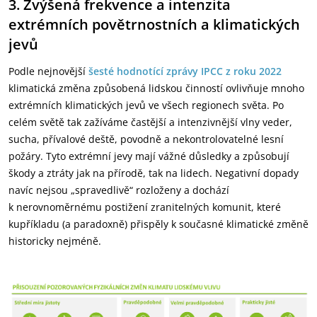
3. Zvýšená frekvence a intenzita
extrémních povětrnostních a klimatických
jevů
Podle nejnovější
šesté hodnotící zprávy IPCC z roku 2022
klimatická změna způsobená lidskou činností ovlivňuje mnoho
extrémních klimatických jevů ve všech regionech světa. Po
celém světě tak zažíváme častější a intenzivnější vlny veder,
sucha, přívalové deště, povodně a nekontrolovatelné lesní
požáry. Tyto extrémní jevy mají vážné důsledky a způsobují
škody a ztráty jak na přírodě, tak na lidech. Negativní dopady
navíc nejsou „spravedlivě“ rozloženy a dochází
k nerovnoměrnému postižení zranitelných komunit, které
kupříkladu (a paradoxně) přispěly k současné klimatické změně
historicky nejméně.