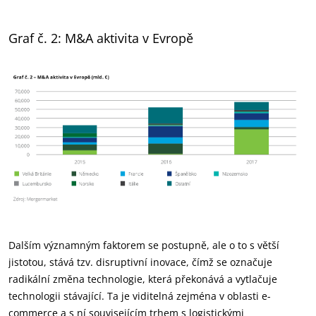
Graf č. 2: M&A aktivita v Evropě
Dalším významným faktorem se postupně, ale o to s větší
jistotou, stává tzv. disruptivní inovace, čímž se označuje
radikální změna technologie, která překonává a vytlačuje
technologii stávající. Ta je viditelná zejména v oblasti e-
commerce a s ní souvisejícím trhem s logistickými