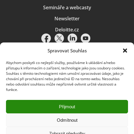
Semináře a webcasty
Newsletter
Deloitte.cz
Spravovat Souhlas
Abychom poskytli co nejlepší služby, používáme k ukládání a/nebo
Pravidla používání
|
Ochrana osobních údajů
|
Soubory cookies
|
přístupu k informacím o zařízení, technologie jako jsou soubory cookies.
Deloitte.cz
Souhlas s těmito technologiemi nám umožní zpracovávat údaje, jako je
chování při procházení nebo jedinečná ID na tomto webu. Nesouhlas
© 2026. Více informací najdete v
Pravidlech používání
.
nebo odvolání souhlasu může nepříznivě ovlivnit určité vlastnosti a
funkce.
Deloitte označuje jednu či více společností globální sítě členských
společností Deloitte Touche Tohmatsu Limited („DTTL“) a jejich dceřiné
a přidružené subjekty (souhrnně „organizace Deloitte“). Společnost DTTL
(rovněž označovaná jako „Deloitte Global“) a každá z jejích členských
Přijmout
společností a jejich přidružených subjektů je samostatným a nezávislým
právním subjektem, který není oprávněn zavazovat nebo přijímat závazky
za jinou z těchto členských společností a jejich přidružených subjektů ve
Odmítnout
vztahu k třetím stranám. Společnost DTTL a každá členská společnost
a přidružený subjekt nese odpovědnost pouze za své vlastní jednání či
Zobrazit předvolby
pochybení, nikoli za jednání či pochybení jiných členských společností či