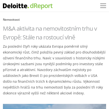
Nemovitosti
M&A aktivita na nemovitostním trhu v
Evropě: Stále na rostoucí vlně
Za poslední čtyři roky ukázala Evropa poměrně silný
ekonomický růst, čímž položila pevný základ pro dlouhodobější
oživení finančního trhu. Navíc v souvislosti s historicky nízkými
úrokovými sazbami jsou nynější podmínky pro investory stále
příznivé a atraktivní. Navzdory záchvatům nejistoty po
událostech jako Brexit či po prezidentských volbách v USA
došlo na finančních trzích k dynamickému růstu. Výkonnost
největších hráčů na trhu nemovitostí byla za poslední tři roky
dokonce výrazně vyšší než některé akciové indexy.