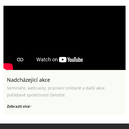
Nadcházející akce
Semináře, webcasty, pracovní snídaně a další akce
pořádané společností Deloitte.
Zobrazit více