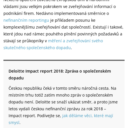
vládami jsou velkým pokrokem ve zveřejňování informací o
podnikání firem. Nedávno implementovaná směrnice o
nefinančním reportingu
je příkladem posunu ke
komplexnějšímu zveřejňování dat společností. Existují i takové,
které jdou nad rámec pouhého plnění povinných požadavků a
stávají se průkopníky v
měření a zveřejňování svého
skutečného společenského dopadu
.
Deloitte Impact report 2018: Zpráva o společenském
dopadu
Českou republiku čeká v tomto směru náročná cesta. Na
místním trhu totiž zatím mnoho zpráv o společenském
dopadu není. Deloitte se snaží ukázat směr, a proto jsme
letos vydali českou nefinanční zprávu za rok 2018 –
Impact report. Podívejte se,
jak děláme věci, které mají
smysl
.