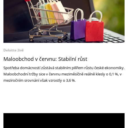
Deloitte živě
Maloobchod v červnu: Stabilní růst
Spotřeba domácností zůstává stabilním pilířem růstu české ekonomiky.
Maloobchodní tržby sice v červnu meziměsíčně reálně klesly o 0,1 %, v
meziročním srovnání však vzrostly o 3,6 %.