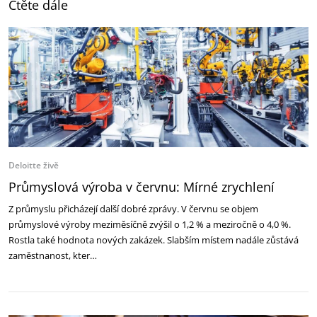
Čtěte dále
Deloitte živě
Průmyslová výroba v červnu: Mírné zrychlení
Z průmyslu přicházejí další dobré zprávy. V červnu se objem
průmyslové výroby meziměsíčně zvýšil o 1,2 % a meziročně o 4,0 %.
Rostla také hodnota nových zakázek. Slabším místem nadále zůstává
zaměstnanost, kter…