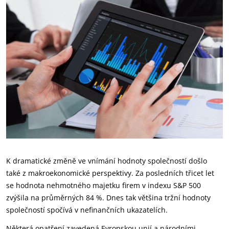
K dramatické změně ve vnímání hodnoty společností došlo
také z makroekonomické perspektivy. Za posledních třicet let
se hodnota nehmotného majetku firem v indexu S&P 500
zvýšila na průměrných 84 %. Dnes tak většina tržní hodnoty
společností spočívá v nefinančních ukazatelích.
Některá opatření zavedená Evropskou unií a národními