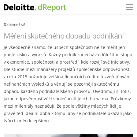
Deloitte živě
Měření skutečného dopadu podnikání
Je všeobecně známo, že úspěch společnosti nelze měřit jen
podle zisku a výnosů. Každý podnik zanechává důležitou stopu
v ekonomice, společnosti a prostředí, kde rozvíjí své iniciativy.
Dle studie mezi manažery projektů společenské odpovědnosti
z roku 2015 požaduje většina finančních ředitelů zveřejňování
nefinančních výsledků a věnují se pozorněji skutečnému
dopadu každého podnikatelského provozu. Uvědomují si totiž,
jakou odpovědnost vůči společnosti jejich firma má. Průzkumy
mezi mileniály naznačují, že podle většiny mladých lidí je
právě teď ideální doba k tomu, aby se podnikatelé ukázali jako
tvůrci změn k lepšímu.