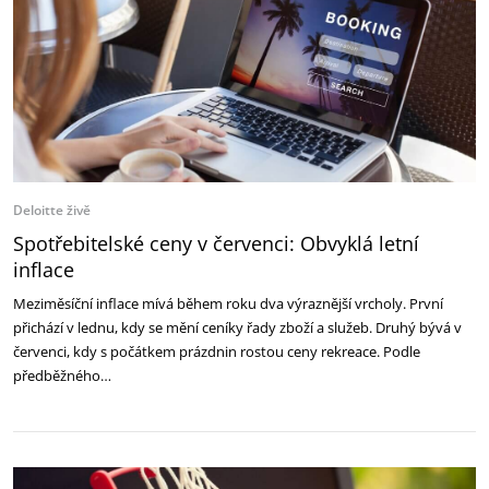
Deloitte živě
Spotřebitelské ceny v červenci: Obvyklá letní
inflace
Meziměsíční inflace mívá během roku dva výraznější vrcholy. První
přichází v lednu, kdy se mění ceníky řady zboží a služeb. Druhý bývá v
červenci, kdy s počátkem prázdnin rostou ceny rekreace. Podle
předběžného…