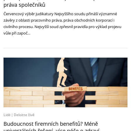
práva společníků
Červencový výběr judikatury Nejvyššího soudu přináší významné
závěry z oblasti pracovního práva, práva obchodních korporací i
civilního procesu. Nejvyšší soud zpřesnil pravidla pro výklad projevu
vůle při započ…
Lidé
Deloitte živě
Budoucnost firemních benefitů? Méně
univerzálních řešení, více péče o zdraví