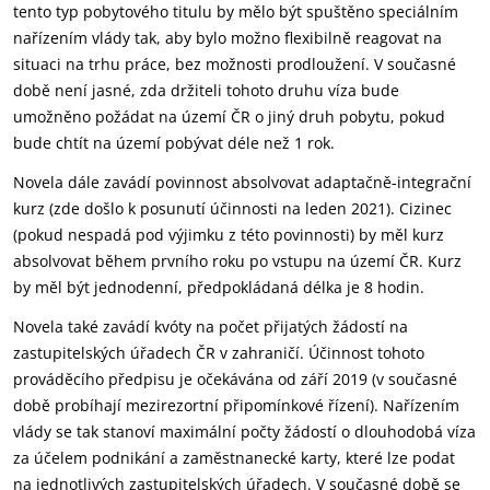
tento typ pobytového titulu by mělo být spuštěno speciálním
nařízením vlády tak, aby bylo možno flexibilně reagovat na
situaci na trhu práce, bez možnosti prodloužení. V současné
době není jasné, zda držiteli tohoto druhu víza bude
umožněno požádat na území ČR o jiný druh pobytu, pokud
bude chtít na území pobývat déle než 1 rok.
Novela dále zavádí povinnost absolvovat adaptačně-integrační
kurz (zde došlo k posunutí účinnosti na leden 2021). Cizinec
(pokud nespadá pod výjimku z této povinnosti) by měl kurz
absolvovat během prvního roku po vstupu na území ČR. Kurz
by měl být jednodenní, předpokládaná délka je 8 hodin.
Novela také zavádí kvóty na počet přijatých žádostí na
zastupitelských úřadech ČR v zahraničí. Účinnost tohoto
prováděcího předpisu je očekávána od září 2019 (v současné
době probíhají mezirezortní připomínkové řízení). Nařízením
vlády se tak stanoví maximální počty žádostí o dlouhodobá víza
za účelem podnikání a zaměstnanecké karty, které lze podat
na jednotlivých zastupitelských úřadech. V současné době se