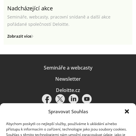
Nadcházející akce
Semináře, webcasty, pracovní snídaně a další akce
pořádané společností Deloitte.
Zobrazit více
Semináře a webcasty
Newsletter
Deloitte.cz
Spravovat Souhlas
Abychom poskytli co nejlepší služby, používáme k ukládání a/nebo
Pravidla používání
|
Ochrana osobních údajů
|
Soubory cookies
|
přístupu k informacím o zařízení, technologie jako jsou soubory cookies.
Deloitte.cz
Souhlas s těmito technologiemi nám umožní zpracovávat údaje, jako je