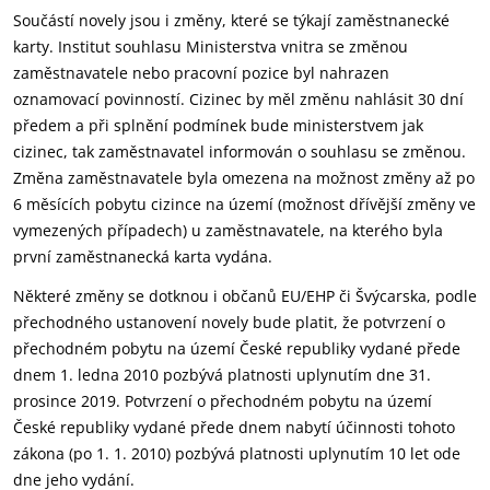
Součástí novely jsou i změny, které se týkají zaměstnanecké
karty. Institut souhlasu Ministerstva vnitra se změnou
zaměstnavatele nebo pracovní pozice byl nahrazen
oznamovací povinností. Cizinec by měl změnu nahlásit 30 dní
předem a při splnění podmínek bude ministerstvem jak
cizinec, tak zaměstnavatel informován o souhlasu se změnou.
Změna zaměstnavatele byla omezena na možnost změny až po
6 měsících pobytu cizince na území (možnost dřívější změny ve
vymezených případech) u zaměstnavatele, na kterého byla
první zaměstnanecká karta vydána.
Některé změny se dotknou i občanů EU/EHP či Švýcarska, podle
přechodného ustanovení novely bude platit, že potvrzení o
přechodném pobytu na území České republiky vydané přede
dnem 1. ledna 2010 pozbývá platnosti uplynutím dne 31.
prosince 2019. Potvrzení o přechodném pobytu na území
České republiky vydané přede dnem nabytí účinnosti tohoto
zákona (po 1. 1. 2010) pozbývá platnosti uplynutím 10 let ode
dne jeho vydání.