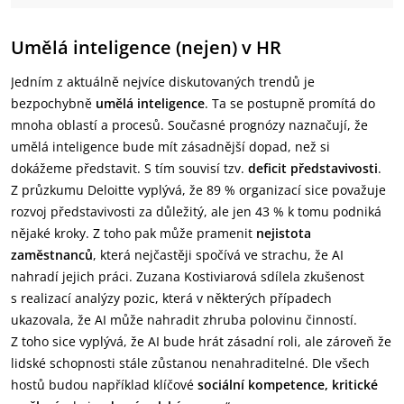
Umělá inteligence (nejen) v HR
Jedním z aktuálně nejvíce diskutovaných trendů je
bezpochybně
umělá inteligence
. Ta se postupně promítá do
mnoha oblastí a procesů. Současné prognózy naznačují, že
umělá inteligence bude mít zásadnější dopad, než si
dokážeme představit. S tím souvisí tzv.
deficit představivosti
.
Z průzkumu Deloitte vyplývá, že 89 % organizací sice považuje
rozvoj představivosti za důležitý, ale jen 43 % k tomu podniká
nějaké kroky. Z toho pak může pramenit
nejistota
zaměstnanců
, která nejčastěji spočívá ve strachu, že AI
nahradí jejich práci. Zuzana Kostiviarová sdílela zkušenost
s realizací analýzy pozic, která v některých případech
ukazovala, že AI může nahradit zhruba polovinu činností.
Z toho sice vyplývá, že AI bude hrát zásadní roli, ale zároveň že
lidské schopnosti stále zůstanou nenahraditelné. Dle všech
hostů budou například klíčové
sociální kompetence, kritické