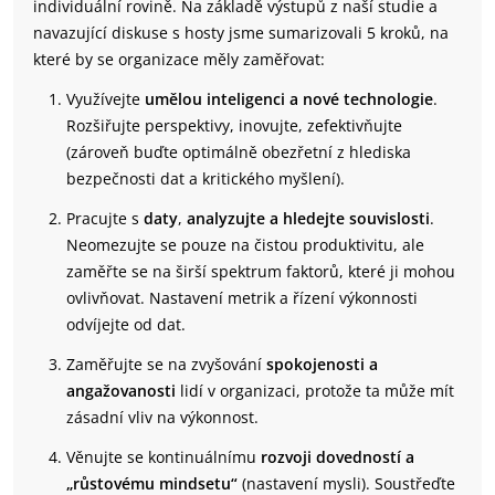
individuální rovině. Na základě výstupů z naší studie a
navazující diskuse s hosty jsme sumarizovali 5 kroků, na
které by se organizace měly zaměřovat:
Využívejte
umělou inteligenci a nové technologie
.
Rozšiřujte perspektivy, inovujte, zefektivňujte
(zároveň buďte optimálně obezřetní z hlediska
bezpečnosti dat a kritického myšlení).
Pracujte s
daty
,
analyzujte a hledejte souvislosti
.
Neomezujte se pouze na čistou produktivitu, ale
zaměřte se na širší spektrum faktorů, které ji mohou
ovlivňovat. Nastavení metrik a řízení výkonnosti
odvíjejte od dat.
Zaměřujte se na zvyšování
spokojenosti a
angažovanosti
lidí v organizaci, protože ta může mít
zásadní vliv na výkonnost.
Věnujte se kontinuálnímu
rozvoji dovedností a
„růstovému mindsetu“
(nastavení mysli). Soustřeďte