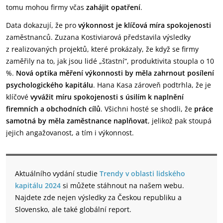
tomu mohou firmy včas
zahájit opatření
.
Data dokazují, že pro
výkonnost je klíčová
míra spokojenosti
zaměstnanců. Zuzana Kostiviarová představila výsledky
z realizovaných projektů, které prokázaly, že když se firmy
zaměřily na to, jak jsou lidé „šťastní“, produktivita stoupla o 10
%.
Nová optika měření výkonnosti by měla zahrnout posílení
psychologického kapitálu
. Hana Kasa zároveň podtrhla, že je
klíčové
vyvážit míru spokojenosti s úsilím k naplnění
firemních a obchodních cílů
. Všichni hosté se shodli, že
práce
samotná by měla zaměstnance naplňovat
, jelikož pak stoupá
jejich angažovanost, a tím i výkonnost.
Aktuálního vydání studie
Trendy v oblasti lidského
kapitálu 2024
si můžete stáhnout na našem webu.
Najdete zde nejen výsledky za Českou republiku a
Slovensko, ale také globální report.