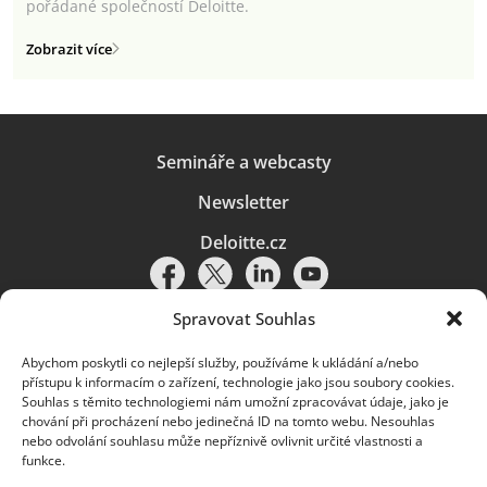
pořádané společností Deloitte.
Zobrazit více
Semináře a webcasty
Newsletter
Deloitte.cz
Spravovat Souhlas
Abychom poskytli co nejlepší služby, používáme k ukládání a/nebo
Pravidla používání
|
Ochrana osobních údajů
|
Soubory cookies
|
přístupu k informacím o zařízení, technologie jako jsou soubory cookies.
Deloitte.cz
Souhlas s těmito technologiemi nám umožní zpracovávat údaje, jako je
chování při procházení nebo jedinečná ID na tomto webu. Nesouhlas
© 2026. Více informací najdete v
Pravidlech používání
.
nebo odvolání souhlasu může nepříznivě ovlivnit určité vlastnosti a
funkce.
Deloitte označuje jednu či více společností globální sítě členských
společností Deloitte Touche Tohmatsu Limited („DTTL“) a jejich dceřiné