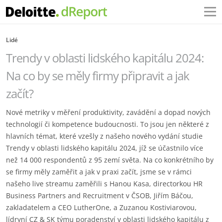
Lidé
Trendy v oblasti lidského kapitálu 2024:
Na co by se měly firmy připravit a jak
začít?
Nové metriky v měření produktivity, zavádění a dopad nových
technologií či kompetence budoucnosti. To jsou jen některé z
hlavních témat, které vzešly z našeho nového vydání studie
Trendy v oblasti lidského kapitálu 2024, jíž se účastnilo více
než 14 000 respondentů z 95 zemí světa. Na co konkrétního by
se firmy měly zaměřit a jak v praxi začít, jsme se v rámci
našeho live streamu zaměřili s Hanou Kasa, directorkou HR
Business Partners and Recruitment v ČSOB, Jiřím Báčou,
zakladatelem a CEO LutherOne, a Zuzanou Kostiviarovou,
lídryní CZ & SK týmu poradenství v oblasti lidského kapitálu z