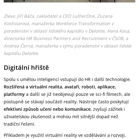
Zleva: Jiří Báča, zakladatel a CEO LutherOne, Zuzana
Kostiviarová, manažerka Workforce Transformation v
poradenství v oblasti lidského kapitálu v Deloitte, Hana Kasa,
directorka HR Business Partners and Recruitment v ČSOB, a
Andrea Černá, manažerka v týmu poradenství v oblasti lidské
kapitálu Deloitte.
Digitální hřiště
Spolu s umělou inteligencí vstupují do HR i další technologie.
Rozšířená a virtuální realita, avataři, roboti, aplikace,
platformy
a další se již neobjevují pouze ve sci-fi filmech, ale
postupně se stávají součástí reality. Nástroje často poskytují
efektivní způsob učení nebo komunikace
, zvyšují zážitek i
uživatelskou zkušenost a mohou mít silnější dopad než
tradiční řešení.
Příkladem je využití virtuální reality ve vzdělávání a rozvoji,