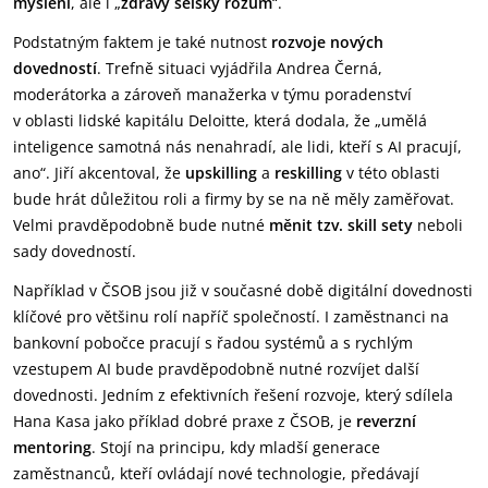
myšlení
, ale i „
zdravý selský rozum
“.
Podstatným faktem je také nutnost
rozvoje nových
dovedností
. Trefně situaci vyjádřila Andrea Černá,
moderátorka a zároveň manažerka v týmu poradenství
v oblasti lidské kapitálu Deloitte, která dodala, že „umělá
inteligence samotná nás nenahradí, ale lidi, kteří s AI pracují,
ano“. Jiří akcentoval, že
upskilling
a
reskilling
v této oblasti
bude hrát důležitou roli a firmy by se na ně měly zaměřovat.
Velmi pravděpodobně bude nutné
měnit tzv. skill sety
neboli
sady dovedností.
Například v ČSOB jsou již v současné době digitální dovednosti
klíčové pro většinu rolí napříč společností. I zaměstnanci na
bankovní pobočce pracují s řadou systémů a s rychlým
vzestupem AI bude pravděpodobně nutné rozvíjet další
dovednosti. Jedním z efektivních řešení rozvoje, který sdílela
Hana Kasa jako příklad dobré praxe z ČSOB, je
reverzní
mentoring
. Stojí na principu, kdy mladší generace
zaměstnanců, kteří ovládají nové technologie, předávají