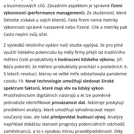
a businessových cílů. Zásadním aspektem je správné
řízení
výkonnosti (performance management)
. Ze zkušeností, které
Deloitte získává u svých klientů, řada firem nemá metriky
výkonnosti správně nastavené nebo řízené. Cíle a metriky pak
často neplní svůj účel.
Z výsledků letošního vydání naší studie vyplývá, že pro plné
využití lidského potenciálu by měly firmy přejít od tradičního
měření čisté produktivity k
hodnocení lidského výkonu
. Jiří
Báča potvrdil, že měření produktivity prochází v posledních 3–
5 letech revolucí, kterou ve velké míře odstartovala pandemie
covidu-19.
Nové technologie umožňují sledovat široké
spektrum faktorů, které mají vliv na lidský výkon
.
Prostřednictvím digitálních nástrojů a AI lze poměrně
jednoduše identifikovat
provázanost dat
. Nástroje poskytují
prediktivní analýzy, které umožňují vyhodnocovat nejen
současný stav, ale také
předpovídat budoucí vývoj
. Analýzy
například dokážou stanovit prognózy potenciálních odchodů
zaměstnanců, a to s vysokou mírou pravděpodobnosti. Díky