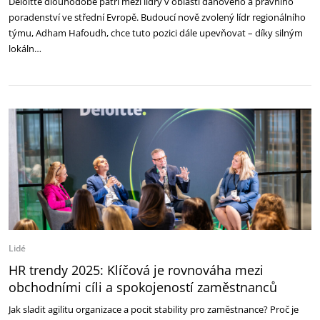
Deloitte dlouhodobě patří mezi lídry v oblasti daňového a právního
poradenství ve střední Evropě. Budoucí nově zvolený lídr regionálního
týmu, Adham Hafoudh, chce tuto pozici dále upevňovat – díky silným
lokáln…
Lidé
HR trendy 2025: Klíčová je rovnováha mezi
‎obchodními cíli a spokojeností zaměstnanců
Jak sladit agilitu organizace a pocit stability pro zaměstnance? Proč je