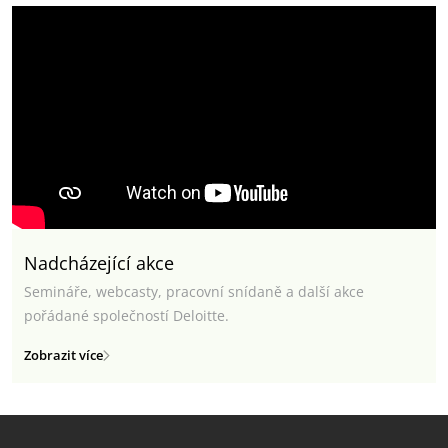
Nadcházející akce
Semináře, webcasty, pracovní snídaně a další akce
pořádané společností Deloitte.
Zobrazit více