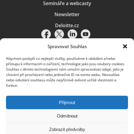
Semináře a webcasty
Newsletter
Deloitte.cz
Spravovat Souhlas
Abychom poskytli co nejlepší služby, používáme k ukládání a/nebo
Pravidla používání
|
Ochrana osobních údajů
|
Soubory cookies
|
přístupu k informacím o zařízení, technologie jako jsou soubory cookies.
Deloitte.cz
Souhlas s těmito technologiemi nám umožní zpracovávat údaje, jako je
chování při procházení nebo jedinečná ID na tomto webu. Nesouhlas
© 2026. Více informací najdete v
Pravidlech používání
.
nebo odvolání souhlasu může nepříznivě ovlivnit určité vlastnosti a
funkce.
Deloitte označuje jednu či více společností globální sítě členských
společností Deloitte Touche Tohmatsu Limited („DTTL“) a jejich dceřiné
a přidružené subjekty (souhrnně „organizace Deloitte“). Společnost DTTL
(rovněž označovaná jako „Deloitte Global“) a každá z jejích členských
Přijmout
společností a jejich přidružených subjektů je samostatným a nezávislým
právním subjektem, který není oprávněn zavazovat nebo přijímat závazky
za jinou z těchto členských společností a jejich přidružených subjektů ve
Odmítnout
vztahu k třetím stranám. Společnost DTTL a každá členská společnost
a přidružený subjekt nese odpovědnost pouze za své vlastní jednání či
Zobrazit předvolby
pochybení, nikoli za jednání či pochybení jiných členských společností či