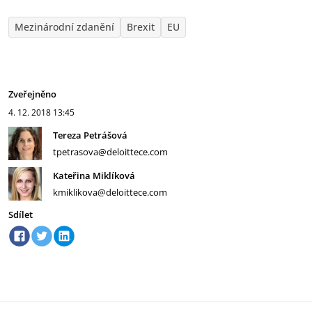
Mezinárodní zdanění
Brexit
EU
Zveřejněno
4. 12. 2018
13:45
Tereza Petrášová
tpetrasova@deloittece.com
Kateřina Miklíková
kmiklikova@deloittece.com
Sdílet