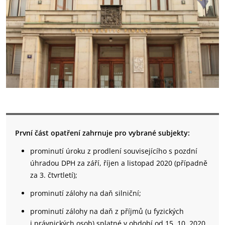
První část opatření zahrnuje pro vybrané subjekty:
prominutí úroku z prodlení souvisejícího s pozdní
úhradou DPH za září, říjen a listopad 2020 (případně
za 3. čtvrtletí);
prominutí zálohy na daň silniční;
prominutí zálohy na daň z příjmů (u fyzických
i právnických osob) splatné v období od 15. 10. 2020