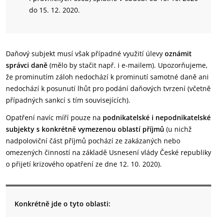
do 15. 12. 2020.
Daňový subjekt musí však případné využití úlevy
oznámit
správci daně
(mělo by stačit např. i e-mailem). Upozorňujeme,
že prominutím záloh nedochází k prominutí samotné daně ani
nedochází k posunutí lhůt pro podání daňových tvrzení (včetně
případných sankcí s tím souvisejících).
Opatření navíc míří pouze na
podnikatelské i nepodnikatelské
subjekty s konkrétně vymezenou oblastí příjmů
(u nichž
nadpoloviční část příjmů pochází ze zakázaných nebo
omezených činností na základě Usnesení vlády České republiky
o přijetí krizového opatření ze dne 12. 10. 2020).
Konkrétně jde o tyto oblasti: