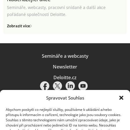
Semináře, webcasty, pracovní snídaně a další akce
pořádané společností Deloitte.
Zobrazit více
Semináře a webcasty
Newsletter
Deloitte.cz
Spravovat Souhlas
Abychom poskytli co nejlepší služby, používáme k ukládání a/nebo
Pravidla používání
|
Ochrana osobních údajů
|
Soubory cookies
|
přístupu k informacím o zařízení, technologie jako jsou soubory cookies.
Deloitte.cz
Souhlas s těmito technologiemi nám umožní zpracovávat údaje, jako je
chování při procházení nebo jedinečná ID na tomto webu. Nesouhlas
© 2026. Více informací najdete v
Pravidlech používání
.