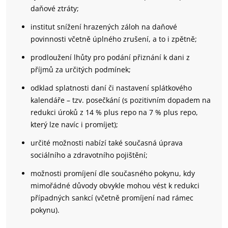
daňové ztráty;
institut snížení hrazených záloh na daňové
povinnosti včetně úplného zrušení, a to i zpětně;
prodloužení lhůty pro podání přiznání k dani z
příjmů za určitých podmínek;
odklad splatnosti daní či nastavení splátkového
kalendáře – tzv. posečkání (s pozitivním dopadem na
redukci úroků z 14 % plus repo na 7 % plus repo,
který lze navíc i promíjet);
určité možnosti nabízí také současná úprava
sociálního a zdravotního pojištění;
možnosti promíjení dle současného pokynu, kdy
mimořádné důvody obvykle mohou vést k redukci
případných sankcí (včetně promíjení nad rámec
pokynu).