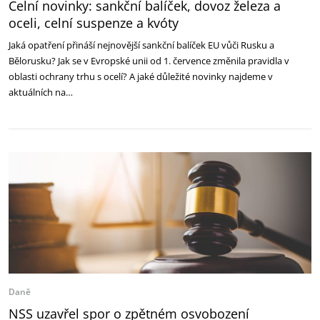
Celní novinky: sankční balíček, dovoz železa a
oceli, celní suspenze a kvóty
Jaká opatření přináší nejnovější sankční balíček EU vůči Rusku a
Bělorusku? Jak se v Evropské unii od 1. července změnila pravidla v
oblasti ochrany trhu s ocelí? A jaké důležité novinky najdeme v
aktuálních na…
Daně
NSS uzavřel spor o zpětném osvobození