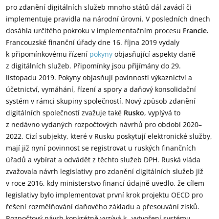
pro zdanění digitálních služeb mnoho států dál zavádí či
implementuje pravidla na národní úrovni. V posledních dnech
dosáhla určitého pokroku v implementačním procesu
Francie.
Francouzské finanční úřady dne 16. října 2019 vydaly
k připomínkovému řízení
pokyny
objasňující aspekty daně
z digitálních služeb. Připomínky jsou přijímány do 29.
listopadu 2019. Pokyny objasňují povinnosti výkaznictví a
účetnictví, vymáhání, řízení a spory a daňový konsolidační
systém v rámci skupiny společností. Nový způsob zdanění
digitálních společností zvažuje také
Rusko
, vyplývá to
z nedávno vydaných rozpočtových návrhů pro období 2020–
2022. Cizí subjekty, které v Rusku poskytují elektronické služby,
mají již nyní povinnost se registrovat u ruských finančních
úřadů a vybírat a odvádět z těchto služeb DPH. Ruská vláda
zvažovala návrh legislativy pro zdanění digitálních služeb již
v roce 2016, kdy ministerstvo financí údajně uvedlo, že cílem
legislativy bylo implementovat první krok projektu OECD pro
řešení rozmělňování daňového základu a přesouvání zisků.
Rozpočtový návrh konkrétně vyzývá k „vytvoření systému