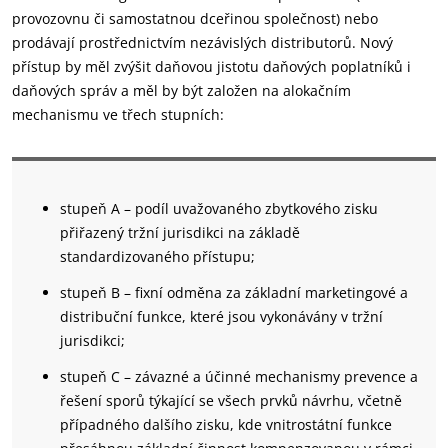
provozovnu či samostatnou dceřinou společnost) nebo
prodávají prostřednictvím nezávislých distributorů. Nový
přístup by měl zvýšit daňovou jistotu daňových poplatníků i
daňových správ a měl by být založen na alokačním
mechanismu ve třech stupních:
stupeň A – podíl uvažovaného zbytkového zisku
přiřazený tržní jurisdikci na základě
standardizovaného přístupu;
stupeň B – fixní odměna za základní marketingové a
distribuční funkce, které jsou vykonávány v tržní
jurisdikci;
stupeň C – závazné a účinné mechanismy prevence a
řešení sporů týkající se všech prvků návrhu, včetně
případného dalšího zisku, kde vnitrostátní funkce