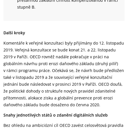
přesáhnou základní činnost kompenzovanou v rámci
stupně B.
Další kroky
Komentáře k veřejné konzultaci byly přijímány do 12. listopadu
2019. Veřejná konzultace se bude konat 21. a 22. listopadu
2019 v Paříži. OECD rovněž nadále pokračuje v práci na
globálním návrhu proti erozi daňového základu (druhý pilíř)
v rámci programu práce. Očekává se, že návrh bude předložen
také v listopadu 2019 a že související veřejné konzultační
jednání bude následovat v prosinci 2019 v Paříži. OECD doufá,
že politické dohody o struktuře nových pravidel zdanitelné
přítomnosti, alokace zisku a globální prevence proti erozi
daňového základu bude dosaženo do června 2020.
Snahy jednotlivých států o zdanění digitálních služeb
Bez ohledu na ambiciózní cíl OECD zavést celosvětová pravidla