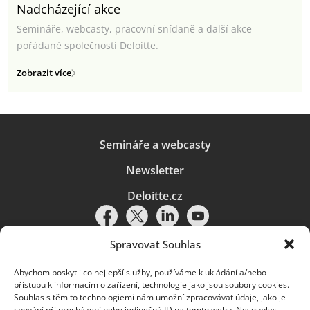
Nadcházející akce
Semináře, webcasty, pracovní snídaně a další akce
pořádané společností Deloitte.
Zobrazit více
Semináře a webcasty
Newsletter
Deloitte.cz
Spravovat Souhlas
Abychom poskytli co nejlepší služby, používáme k ukládání a/nebo
Pravidla používání
|
Ochrana osobních údajů
|
Soubory cookies
|
přístupu k informacím o zařízení, technologie jako jsou soubory cookies.
Deloitte.cz
Souhlas s těmito technologiemi nám umožní zpracovávat údaje, jako je
chování při procházení nebo jedinečná ID na tomto webu. Nesouhlas