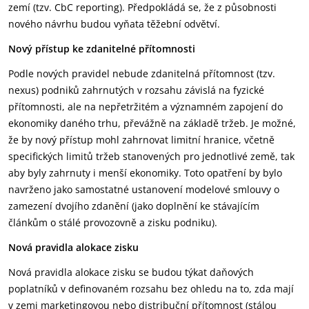
zemí (tzv. CbC reporting). Předpokládá se, že z působnosti
nového návrhu budou vyňata těžební odvětví.
Nový přístup ke zdanitelné přítomnosti
Podle nových pravidel nebude zdanitelná přítomnost (tzv.
nexus) podniků zahrnutých v rozsahu závislá na fyzické
přítomnosti, ale na nepřetržitém a významném zapojení do
ekonomiky daného trhu, převážně na základě tržeb. Je možné,
že by nový přístup mohl zahrnovat limitní hranice, včetně
specifických limitů tržeb stanovených pro jednotlivé země, tak
aby byly zahrnuty i menší ekonomiky. Toto opatření by bylo
navrženo jako samostatné ustanovení modelové smlouvy o
zamezení dvojího zdanění (jako doplnění ke stávajícím
článkům o stálé provozovně a zisku podniku).
Nová pravidla alokace zisku
Nová pravidla alokace zisku se budou týkat daňových
poplatníků v definovaném rozsahu bez ohledu na to, zda mají
v zemi marketingovou nebo distribuční přítomnost (stálou