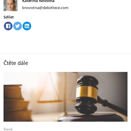
Kateřina Novotná
knovotna@deloittece.com
Sdílet
Čtěte dále
Daně